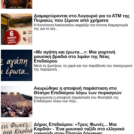
Διαμαρτύρονται στο Λυγουριό για το ΑΤΜ της
Πειραιώς που ξέμεινε από χρήματα
Η Κοινότητα Ασκληπιείου εκφράζει την έντονη διαμαρτυρία
της για το γεγ...
«Με αγάπη και έρωτα…»: Μια γιορτινή
μουσική βραδιά στο λιμάνι της Νέας
Επιδαύρου
Μετά τη ζωντάνια, τη χαρά και την παράδοση του πανηγυριού
της παραμονή...
Ακυρώθηκε η αποψινή παράσταση στο
Θέατρο Επιδαύρου λόγω των πυρκαγιών
Ακυρώνεται η αποψινή παράσταση του Φεστιβάλ της
Επιδαύρου λόγω των πύρ...
Δήμος Επιδαύρου: «Τρεις Φωνές... Μια
Καρδιά» - Ένα μουσικό ταξίδι στο ελληνικό
τραγούδι στην Πλατεία Δήμαινας