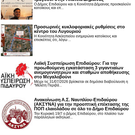
Ο Δήμος Επιδαύρου και η Κοινότητα Δήμαινας προσκαλούν
κατοίκους και επ...
Προσωρινές κυκλοφοριακές ρυθμίσεις στο
κέντρο του Λυγουριού
Η Κοινότητα Ασκληπιείου ενημερώνει κατοίκους και
επισκέπτες ότι, λόγω ...
Λαϊκή Συσπείρωση Επιδαύρου: Για την
προωθούμενη εγκατάσταση 3 γιγαντιαίων
ανεμογεννητριών και σταθμών αποθήκευσης
στο Μεγαλοβούνι
Μέχρι τις 31/07/2026 βρίσκεται σε δημόσια διαβούλευση η
“Μελέτη Περιβά...
Ανακοίνωση Α.Σ. Ναυπλίου-Επιδαύρου
(ΑΚΣΥΝΑ) για την προοπτική επέκτασης της
ΠΟΠ ελαιολάδου σε όλο το Δήμο Επιδαύρου
Την Κυριακή 19/7 ο Δήμος Επιδαύρου, στο πλαίσιο των
παράλληλων εκδηλώσ...