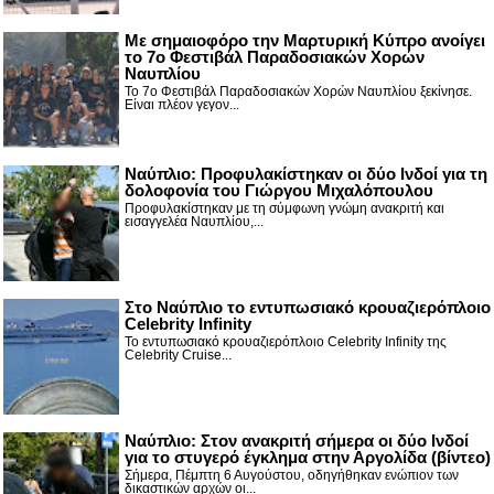
Με σημαιοφόρο την Μαρτυρική Κύπρο ανοίγει
το 7ο Φεστιβάλ Παραδοσιακών Χορών
Ναυπλίου
Το 7ο Φεστιβάλ Παραδοσιακών Χορών Ναυπλίου ξεκίνησε.
Είναι πλέον γεγον...
Ναύπλιο: Προφυλακίστηκαν οι δύο Ινδοί για τη
δολοφονία του Γιώργου Μιχαλόπουλου
Προφυλακίστηκαν με τη σύμφωνη γνώμη ανακριτή και
εισαγγελέα Ναυπλίου,...
Στο Ναύπλιο το εντυπωσιακό κρουαζιερόπλοιο
Celebrity Infinity
Το εντυπωσιακό κρουαζιερόπλοιο Celebrity Infinity της
Celebrity Cruise...
Nαύπλιο: Στον ανακριτή σήμερα οι δύο Ινδοί
για το στυγερό έγκλημα στην Αργολίδα (βίντεο)
Σήμερα, Πέμπτη 6 Αυγούστου, οδηγήθηκαν ενώπιον των
δικαστικών αρχών οι...