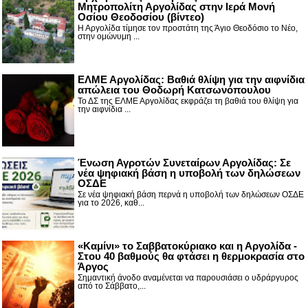
Μητροπολίτη Αργολίδας στην Ιερά Μονή
Οσίου Θεοδοσίου (βίντεο)
Η Αργολίδα τίμησε τον προστάτη της Άγιο Θεοδόσιο το Νέο,
στην ομώνυμη ...
ΕΛΜΕ Αργολίδας: Βαθιά θλίψη για την αιφνίδια
απώλεια του Θοδωρή Κατσωνόπουλου
Το ΔΣ της ΕΛΜΕ Αργολίδας εκφράζει τη βαθιά του θλίψη για
την αιφνίδια ...
Ένωση Αγροτών Συνεταίρων Αργολίδας: Σε
νέα ψηφιακή βάση η υποβολή των δηλώσεων
ΟΣΔΕ
Σε νέα ψηφιακή βάση περνά η υποβολή των δηλώσεων ΟΣΔΕ
για το 2026, καθ...
«Καμίνι» το Σαββατοκύριακο και η Αργολίδα -
Στου 40 βαθμούς θα φτάσει η θερμοκρασία στο
Άργος
Σημαντική άνοδο αναμένεται να παρουσιάσει ο υδράργυρος
από το Σάββατο,...