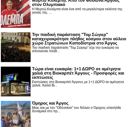
Μυρτώ Κολέμπα: Από τον Φείδωνα Άργους
στον Ολυμπιακό
Η Μυρτώ Κολέμπα είναι ένα από τα μεγαλύτερα ταλέντα της
γενιάς της. ...
Την παιδική παράσταση "Τομ Σώγιερ"
καταχειροκρότησε πλήθος κόσμου στον αύλειο
χώρο Στρατώνων Καποδίστρια στο Άργος
Την παιδική παράσταση "Τομ Σώγιερ" είχε την ευκαιρία να
απολαύσει πλήθ...
Τώρα είναι ευκαιρία: 1+1 ΔΩΡΟ σε αμέτρητα
χαλιά στη Βιοκαρπέτ Άργους - Προσφορές και
εκπτώσεις
Εκπτώσεις στη Βιοκαρπέτ Άργους με 1+1 ΔΩΡΟ σε αμέτρητα
χαλιά. Χαλιά Βι...
Όμηρος και Άργος
Μιας και με την "Οδύσσεια" του Νόλαν ο Όμηρος επανήλθε
δυναμικά στο πρ...