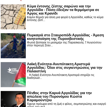
Κύμα έντονης ζέστης σαρώνει και την
Αργολίδα - Πόσο έδειξαν τα θερμόμετρα σε
Άργος και Κρανίδι
Καμίνι θύμιζε για άλλη μια φορά η Αργολίδα, καθώς το κύμα
έντονης ζέστ...
Πυρκαγιά στο Σταυροπόδι Αργολίδας - Άμεση
κινητοποίηση της Πυροσβεστικής
Φωτιά ξέσπασε το μεσημέρι της Παρασκευής 7 Αυγούστου
στην περιοχή Σταυ...
Λαϊκή Ενότητα-Ανυπότακτη Αριστερά
Αργολίδας: Όλοι στις συγκεντρώσεις για την
Παλαιστίνη
Η Λαϊκή Ενότητα-Ανυπότακτη Αριστερά στηρίζει τις
διαδηλώσ...
Πένθος στην Καρυά Αργολίδας για την
απώλεια του Πυρονόμου Κώστα
Καραμούντζου
Έφυγε πρόωρα από τη ζωή ο φίλος, συμπατριώτης και ενεργό
μέλος του συλ...