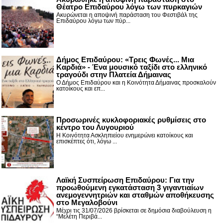
Θέατρο Επιδαύρου λόγω των πυρκαγιών
Ακυρώνεται η αποψινή παράσταση του Φεστιβάλ της
Επιδαύρου λόγω των πύρ...
Δήμος Επιδαύρου: «Τρεις Φωνές... Μια
Καρδιά» - Ένα μουσικό ταξίδι στο ελληνικό
τραγούδι στην Πλατεία Δήμαινας
Ο Δήμος Επιδαύρου και η Κοινότητα Δήμαινας προσκαλούν
κατοίκους και επ...
Προσωρινές κυκλοφοριακές ρυθμίσεις στο
κέντρο του Λυγουριού
Η Κοινότητα Ασκληπιείου ενημερώνει κατοίκους και
επισκέπτες ότι, λόγω ...
Λαϊκή Συσπείρωση Επιδαύρου: Για την
προωθούμενη εγκατάσταση 3 γιγαντιαίων
ανεμογεννητριών και σταθμών αποθήκευσης
στο Μεγαλοβούνι
Μέχρι τις 31/07/2026 βρίσκεται σε δημόσια διαβούλευση η
“Μελέτη Περιβά...