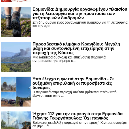
Ερμιονίδα: Δημιουργία οργανωμένου πλαισίου
για τη λειτουργία και την προστασία των
πεζοπορικών διαδρομών
Στη δημιουργία ενός οργανωμένου πλαισίου για τη λειτουργία
και την προ...
Πυροσβεστικό κλιμάκιο Κρανιδίου: Μεγάλη
μάχη και συντονισμένη επιχείρηση στην
περιοχή της Κόστας
Μια ιδιαίτερα δύσκολη και επικίνδυνη πυρκαγιά
αντιμετωπίστηκε σήμερα σ...
Υπό έλεγχο η φωτιά στην Ερμιονίδα - Σε
αυξημένη επιφυλακή οι πυροσβεστικές
δυνάμεις
Η πυρκαγιά στην περιοχή Χινίτσα βρίσκεται πλέον υπό
έλεγχο, χάρη στην ...
Ήχησε 112 για την πυρκαγιά στην Ερμιονίδα -
Γιάννης Γεωργόπουλος: Όχι πανικός
Βρίσκεται σε εξέλιξη πυρκαγιά στην περιοχή Χινίτσα, αναφέρει
σε μήνυμά...