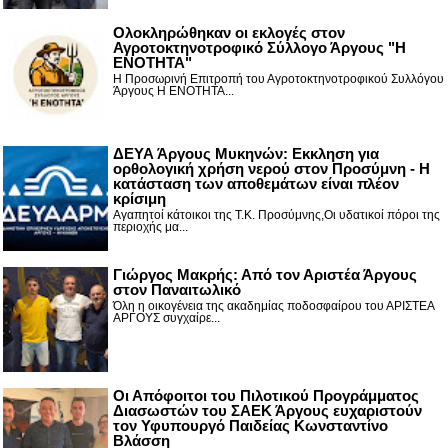
Ολοκληρώθηκαν οι εκλογές στον
Αγροτοκτηνοτροφικό Σύλλογο Άργους "Η
ΕΝΟΤΗΤΑ"
Η Προσωρινή Επιτροπή του Αγροτοκτηνοτροφικού Συλλόγου
Άργους Η ΕΝΟΤΗΤΑ...
ΔΕΥΑ Άργους Μυκηνών: Εκκληση για
ορθολογική χρήση νερού στον Προσύμνη - Η
κατάσταση των αποθεμάτων είναι πλέον
κρίσιμη
Αγαπητοί κάτοικοι της Τ.Κ. Προσύμνης,Οι υδατικοί πόροι της
περιοχής μα...
Γιώργος Μακρής: Από τον Αριστέα Άργους
στον Παναιτωλικό
Όλη η οικογένεια της ακαδημίας ποδοσφαίρου του ΑΡΙΣΤΕΑ
ΑΡΓΟΥΣ συγχαίρε...
Οι Απόφοιτοι του Πιλοτικού Προγράμματος
Διασωστών του ΣΑΕΚ Άργους ευχαριστούν
τον Υφυπουργό Παιδείας Κωνσταντίνο
Βλάσση