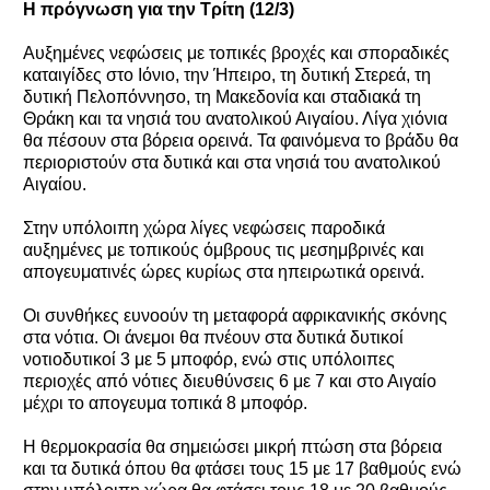
Η πρόγνωση για την Τρίτη (12/3)
Αυξημένες νεφώσεις με τοπικές βροχές και σποραδικές
καταιγίδες στο Ιόνιο, την Ήπειρο, τη δυτική Στερεά, τη
δυτική Πελοπόννησο, τη Μακεδονία και σταδιακά τη
Θράκη και τα νησιά του ανατολικού Αιγαίου. Λίγα χιόνια
θα πέσουν στα βόρεια ορεινά. Τα φαινόμενα το βράδυ θα
περιοριστούν στα δυτικά και στα νησιά του ανατολικού
Αιγαίου.
Στην υπόλοιπη χώρα λίγες νεφώσεις παροδικά
αυξημένες με τοπικούς όμβρους τις μεσημβρινές και
απογευματινές ώρες κυρίως στα ηπειρωτικά ορεινά.
Οι συνθήκες ευνοούν τη μεταφορά αφρικανικής σκόνης
στα νότια. Οι άνεμοι θα πνέουν στα δυτικά δυτικοί
νοτιοδυτικοί 3 με 5 μποφόρ, ενώ στις υπόλοιπες
περιοχές από νότιες διευθύνσεις 6 με 7 και στο Αιγαίο
μέχρι το απογευμα τοπικά 8 μποφόρ.
Η θερμοκρασία θα σημειώσει μικρή πτώση στα βόρεια
και τα δυτικά όπου θα φτάσει τους 15 με 17 βαθμούς ενώ