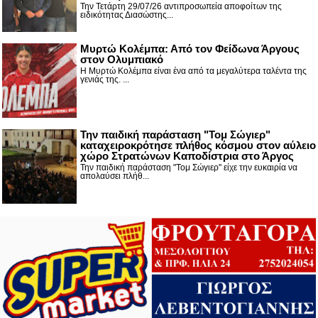
Την Τετάρτη 29/07/26 αντιπροσωπεία αποφοίτων της
ειδικότητας Διασώστης...
Μυρτώ Κολέμπα: Από τον Φείδωνα Άργους
στον Ολυμπιακό
Η Μυρτώ Κολέμπα είναι ένα από τα μεγαλύτερα ταλέντα της
γενιάς της. ...
Την παιδική παράσταση "Τομ Σώγιερ"
καταχειροκρότησε πλήθος κόσμου στον αύλειο
χώρο Στρατώνων Καποδίστρια στο Άργος
Την παιδική παράσταση "Τομ Σώγιερ" είχε την ευκαιρία να
απολαύσει πλήθ...