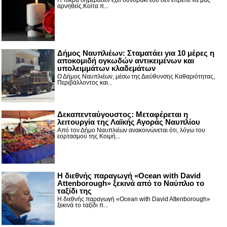
Η πίκρα σήμεραδεν έχει σύνορακι εσύ δεν έπρεπε να μας
αρνηθείς.Κοίτα π...
Δήμος Ναυπλιέων: Σταματάει για 10 μέρες η
αποκομιδή ογκωδών αντικειμένων και
υπολειμμάτων κλαδεμάτων
Ο Δήμος Ναυπλιέων, μέσω της Διεύθυνσης Καθαριότητας,
Περιβάλλοντος και...
Δεκαπενταύγουστος: Μεταφέρεται η
λειτουργία της Λαϊκής Αγοράς Ναυπλίου
Από τον Δήμο Ναυπλιέων ανακοινώνεται ότι, λόγω του
εορτασμού της Κοιμή...
Η διεθνής παραγωγή «Ocean with David
Attenborough» ξεκινά από το Ναύπλιο το
ταξίδι της
Η διεθνής παραγωγή «Ocean with David Attenborough»
ξεκινά το ταξίδι π...