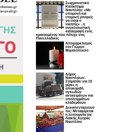
Σωφρονιστικό
Κατάστημα
Ναυπλίου: «Με
υπομονή και
επιμονή μπορείς
να είσαι ο
νικητής» - η
συγκλονιστική
καταγραφή ενός
κρατουμένου που πέτυχε στις
Πανελλαδικές
Αποχαιρετισμός
στο Γιώργο
Μιχαλόπουλο
Δήμος
Ναυπλιέων:
Σταματάει για 10
μέρες η
αποκομιδή
ογκωδών
αντικειμένων και
υπολειμμάτων
κλαδεμάτων
Δεκαπενταύγουσ
τος: Μεταφέρεται
η λειτουργία της
Λαϊκής Αγοράς
Ναυπλίου