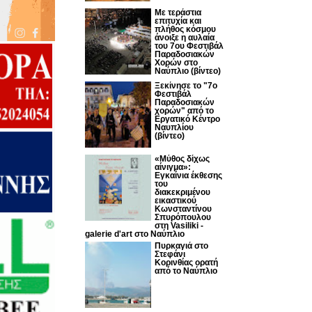
Με τεράστια
επιτυχία και
πλήθος κόσμου
άνοιξε η αυλαία
του 7ου Φεστιβάλ
Παραδοσιακών
Χορών στο
Ναύπλιο (βίντεο)
Ξεκίνησε το "7ο
Φεστιβάλ
Παραδοσιακών
χορών" από το
Εργατικό Κέντρο
Ναυπλίου
(βίντεο)
«Μύθος δίχως
αίνιγμα»:
Εγκαίνια έκθεσης
του
διακεκριμένου
εικαστικού
Κωνσταντίνου
Σπυρόπουλου
στη Vasiliki -
galerie d'art στο Ναύπλιο
Πυρκαγιά στο
Στεφάνι
Κορινθίας ορατή
από το Ναύπλιο