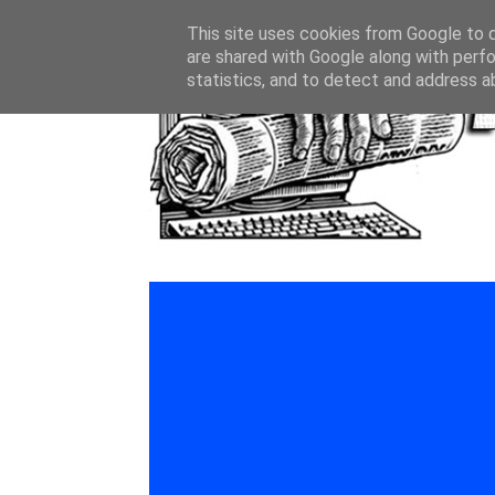
This site uses cookies from Google to de
are shared with Google along with perfo
statistics, and to detect and address a