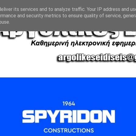
liver its services and to analyze traffic. Your IP address and u
rmance and security metrics to ensure quality of service, gene
buse.