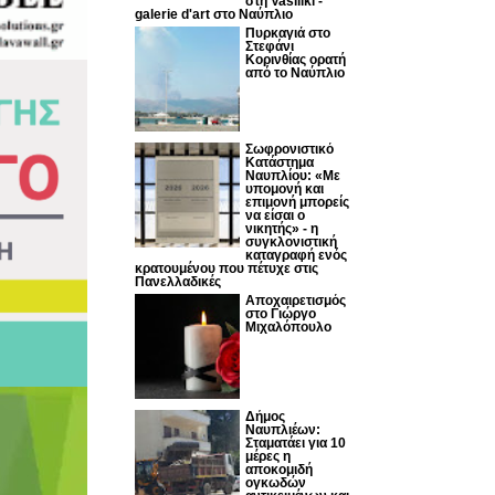
στη Vasiliki -
galerie d'art στο Ναύπλιο
Πυρκαγιά στο
Στεφάνι
Κορινθίας ορατή
από το Ναύπλιο
Σωφρονιστικό
Κατάστημα
Ναυπλίου: «Με
υπομονή και
επιμονή μπορείς
να είσαι ο
νικητής» - η
συγκλονιστική
καταγραφή ενός
κρατουμένου που πέτυχε στις
Πανελλαδικές
Αποχαιρετισμός
στο Γιώργο
Μιχαλόπουλο
Δήμος
Ναυπλιέων:
Σταματάει για 10
μέρες η
αποκομιδή
ογκωδών