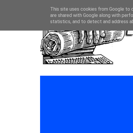
This site uses cookies from Google to de
are shared with Google along with perfo
statistics, and to detect and address a