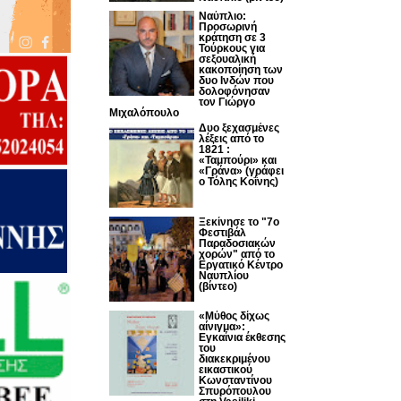
Ναύπλιο:
Προσωρινή
κράτηση σε 3
Τούρκους για
σεξουαλική
κακοποίηση των
δυο Ινδών που
δολοφόνησαν
τον Γιώργο
Μιχαλόπουλο
Δυο ξεχασμένες
λέξεις από το
1821 :
«Ταμπούρι» και
«Γράνα» (γράφει
ο Τόλης Κοΐνης)
Ξεκίνησε το "7ο
Φεστιβάλ
Παραδοσιακών
χορών" από το
Εργατικό Κέντρο
Ναυπλίου
(βίντεο)
«Μύθος δίχως
αίνιγμα»:
Εγκαίνια έκθεσης
του
διακεκριμένου
εικαστικού
Κωνσταντίνου
Σπυρόπουλου