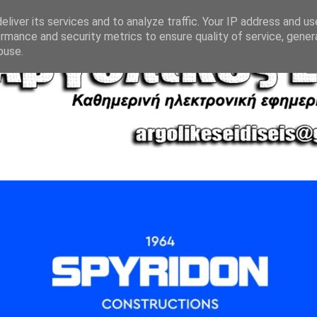
liver its services and to analyze traffic. Your IP address and u
rmance and security metrics to ensure quality of service, gene
buse.