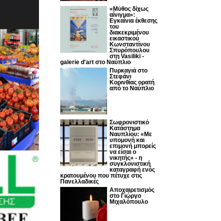
«Μύθος δίχως
αίνιγμα»:
Εγκαίνια έκθεσης
του
διακεκριμένου
εικαστικού
Κωνσταντίνου
Σπυρόπουλου
στη Vasiliki -
galerie d'art στο Ναύπλιο
Πυρκαγιά στο
Στεφάνι
Κορινθίας ορατή
από το Ναύπλιο
Σωφρονιστικό
Κατάστημα
Ναυπλίου: «Με
υπομονή και
επιμονή μπορείς
να είσαι ο
νικητής» - η
συγκλονιστική
καταγραφή ενός
κρατουμένου που πέτυχε στις
Πανελλαδικές
Αποχαιρετισμός
στο Γιώργο
Μιχαλόπουλο