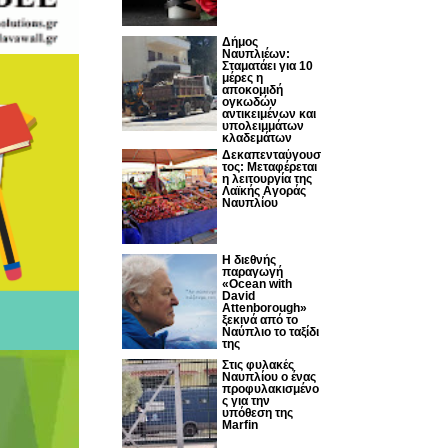
Δήμος
Ναυπλιέων:
Σταματάει για 10
μέρες η
αποκομιδή
ογκωδών
αντικειμένων και
υπολειμμάτων
κλαδεμάτων
Δεκαπενταύγουσ
τος: Μεταφέρεται
η λειτουργία της
Λαϊκής Αγοράς
Ναυπλίου
Η διεθνής
παραγωγή
«Ocean with
David
Attenborough»
ξεκινά από το
Ναύπλιο το ταξίδι
της
Στις φυλακές
Ναυπλίου ο ένας
προφυλακισμένο
ς για την
υπόθεση της
Marfin