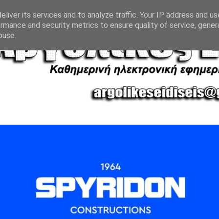
liver its services and to analyze traffic. Your IP address and u
rmance and security metrics to ensure quality of service, gene
buse.