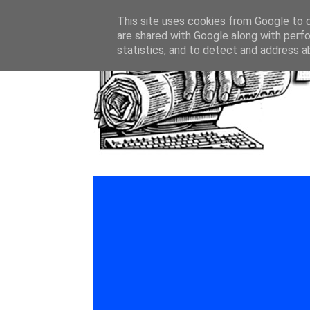
This site uses cookies from Google to de
are shared with Google along with perfo
statistics, and to detect and address a