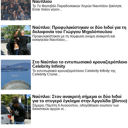
Ναυπλίου
Το 7ο Φεστιβάλ Παραδοσιακών Χορών Ναυπλίου ξεκίνησε.
Είναι πλέον γεγον...
Ναύπλιο: Προφυλακίστηκαν οι δύο Ινδοί για τη
δολοφονία του Γιώργου Μιχαλόπουλου
Προφυλακίστηκαν με τη σύμφωνη γνώμη ανακριτή και
εισαγγελέα Ναυπλίου,...
Στο Ναύπλιο το εντυπωσιακό κρουαζιερόπλοιο
Celebrity Infinity
Το εντυπωσιακό κρουαζιερόπλοιο Celebrity Infinity της
Celebrity Cruise...
Nαύπλιο: Στον ανακριτή σήμερα οι δύο Ινδοί
για το στυγερό έγκλημα στην Αργολίδα (βίντεο)
Σήμερα, Πέμπτη 6 Αυγούστου, οδηγήθηκαν ενώπιον των
δικαστικών αρχών οι...