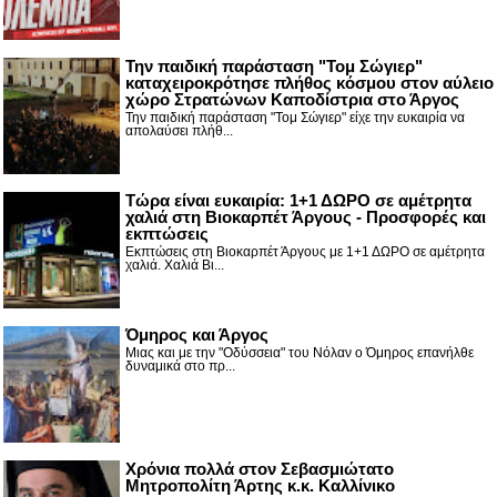
Την παιδική παράσταση "Τομ Σώγιερ"
καταχειροκρότησε πλήθος κόσμου στον αύλειο
χώρο Στρατώνων Καποδίστρια στο Άργος
Την παιδική παράσταση "Τομ Σώγιερ" είχε την ευκαιρία να
απολαύσει πλήθ...
Τώρα είναι ευκαιρία: 1+1 ΔΩΡΟ σε αμέτρητα
χαλιά στη Βιοκαρπέτ Άργους - Προσφορές και
εκπτώσεις
Εκπτώσεις στη Βιοκαρπέτ Άργους με 1+1 ΔΩΡΟ σε αμέτρητα
χαλιά. Χαλιά Βι...
Όμηρος και Άργος
Μιας και με την "Οδύσσεια" του Νόλαν ο Όμηρος επανήλθε
δυναμικά στο πρ...
Χρόνια πολλά στον Σεβασμιώτατο
Μητροπολίτη Άρτης κ.κ. Καλλίνικο