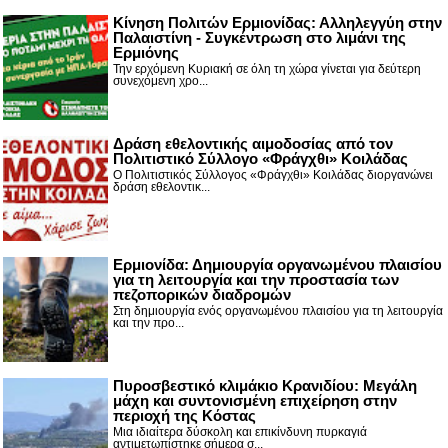
Κίνηση Πολιτών Ερμιονίδας: Αλληλεγγύη στην
Παλαιστίνη - Συγκέντρωση στο λιμάνι της
Ερμιόνης
Την ερχόμενη Κυριακή σε όλη τη χώρα γίνεται για δεύτερη
συνεχόμενη χρο...
Δράση εθελοντικής αιμοδοσίας από τον
Πολιτιστικό Σύλλογο «Φράγχθι» Κοιλάδας
Ο Πολιτιστικός Σύλλογος «Φράγχθι» Κοιλάδας διοργανώνει
δράση εθελοντικ...
Ερμιονίδα: Δημιουργία οργανωμένου πλαισίου
για τη λειτουργία και την προστασία των
πεζοπορικών διαδρομών
Στη δημιουργία ενός οργανωμένου πλαισίου για τη λειτουργία
και την προ...
Πυροσβεστικό κλιμάκιο Κρανιδίου: Μεγάλη
μάχη και συντονισμένη επιχείρηση στην
περιοχή της Κόστας
Μια ιδιαίτερα δύσκολη και επικίνδυνη πυρκαγιά
αντιμετωπίστηκε σήμερα σ...