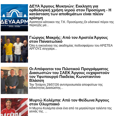
ΔΕΥΑ Άργους Μυκηνών: Εκκληση για
ορθολογική χρήση νερού στον Προσύμνη - Η
κατάσταση των αποθεμάτων είναι πλέον
κρίσιμη
Αγαπητοί κάτοικοι της Τ.Κ. Προσύμνης,Οι υδατικοί πόροι της
περιοχής μα...
Γιώργος Μακρής: Από τον Αριστέα Άργους
στον Παναιτωλικό
Όλη η οικογένεια της ακαδημίας ποδοσφαίρου του ΑΡΙΣΤΕΑ
ΑΡΓΟΥΣ συγχαίρε...
Οι Απόφοιτοι του Πιλοτικού Προγράμματος
Διασωστών του ΣΑΕΚ Άργους ευχαριστούν
τον Υφυπουργό Παιδείας Κωνσταντίνο
Βλάσση
Την Τετάρτη 29/07/26 αντιπροσωπεία αποφοίτων της
ειδικότητας Διασώστης...
Μυρτώ Κολέμπα: Από τον Φείδωνα Άργους
στον Ολυμπιακό
Η Μυρτώ Κολέμπα είναι ένα από τα μεγαλύτερα ταλέντα της
γενιάς της. ...