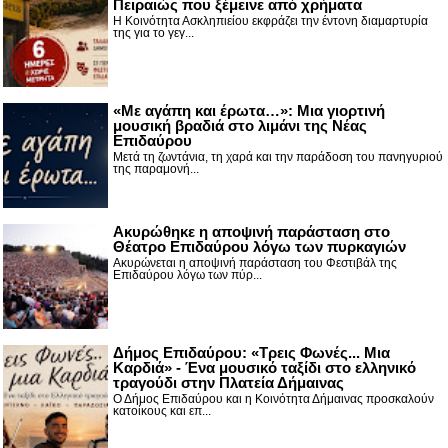
Πειραιώς που ξέμεινε από χρήματα
Η Κοινότητα Ασκληπιείου εκφράζει την έντονη διαμαρτυρία
της για το γεγ...
«Με αγάπη και έρωτα…»: Μια γιορτινή
μουσική βραδιά στο λιμάνι της Νέας
Επιδαύρου
Μετά τη ζωντάνια, τη χαρά και την παράδοση του πανηγυριού
της παραμονή...
Ακυρώθηκε η αποψινή παράσταση στο
Θέατρο Επιδαύρου λόγω των πυρκαγιών
Ακυρώνεται η αποψινή παράσταση του Φεστιβάλ της
Επιδαύρου λόγω των πύρ...
Δήμος Επιδαύρου: «Τρεις Φωνές... Μια
Καρδιά» - Ένα μουσικό ταξίδι στο ελληνικό
τραγούδι στην Πλατεία Δήμαινας
Ο Δήμος Επιδαύρου και η Κοινότητα Δήμαινας προσκαλούν
κατοίκους και επ...