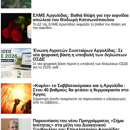
ΕΛΜΕ Αργολίδας: Βαθιά θλίψη για την αιφνίδια
απώλεια του Θοδωρή Κατσωνόπουλου
Το ΔΣ της ΕΛΜΕ Αργολίδας εκφράζει τη βαθιά του θλίψη για
την αιφνίδια ...
Ένωση Αγροτών Συνεταίρων Αργολίδας: Σε
νέα ψηφιακή βάση η υποβολή των δηλώσεων
ΟΣΔΕ
Σε νέα ψηφιακή βάση περνά η υποβολή των δηλώσεων ΟΣΔΕ
για το 2026, καθ...
«Καμίνι» το Σαββατοκύριακο και η Αργολίδα -
Στου 40 βαθμούς θα φτάσει η θερμοκρασία στο
Άργος
Σημαντική άνοδο αναμένεται να παρουσιάσει ο υδράργυρος
από το Σάββατο,...
Παρουσίαση του νέου Προγράμματος «Σήμα
Ισότητας» στα μέλη του Διοικητικού
Συμβουλίου του Επιμελητηρίου Αργολίδας