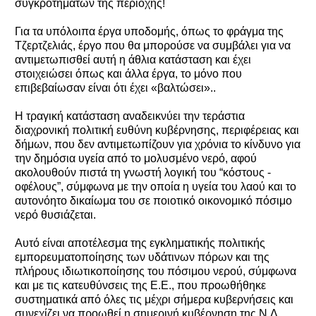
συγκροτημάτων της περιοχής!
Για τα υπόλοιπα έργα υποδομής, όπως το φράγμα της
Τζερτζελιάς, έργο που θα μπορούσε να συμβάλει για να
αντιμετωπισθεί αυτή η άθλια κατάσταση και έχει
στοιχειώσει όπως και άλλα έργα, το μόνο που
επιβεβαίωσαν είναι ότι έχει «βαλτώσει»..
Η τραγική κατάσταση αναδεικνύει την τεράστια
διαχρονική πολιτική ευθύνη κυβέρνησης, περιφέρειας και
δήμων, που δεν αντιμετωπίζουν για χρόνια το κίνδυνο για
την δημόσια υγεία από το μολυσμένο νερό, αφού
ακολουθούν πιστά τη γνωστή λογική του “κόστους -
οφέλους”, σύμφωνα με την οποία η υγεία του λαού και το
αυτονόητο δικαίωμα του σε ποιοτικό οικονομικό πόσιμο
νερό θυσιάζεται.
Αυτό είναι αποτέλεσμα της εγκληματικής πολιτικής
εμπορευματοποίησης των υδάτινων πόρων και της
πλήρους ιδιωτικοποίησης του πόσιμου νερού, σύμφωνα
και με τις κατευθύνσεις της E.E., που προωθήθηκε
συστηματικά από όλες τις μέχρι σήμερα κυβερνήσεις και
συνεχίζει να προωθεί η σημερινή κυβέρνηση της Ν.Δ.