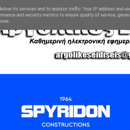
liver its services and to analyze traffic. Your IP address and u
rmance and security metrics to ensure quality of service, gene
buse.