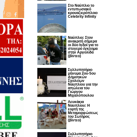
Στο Ναύπλιο το
εντυπωσιακό
κρουαζιερόπλοιο
Celebrity Infinity
Nαύπλιο: Στον
ανακριτή σήμερα
οι δύο Ινδοί για το
στυγερό έγκλημα
στην Αργολίδα
(βίντεο)
Συλλυπητήριο
μήνυμα 2ου-5ου
Δημοτικών
Σχολείων
Ναυπλίου για την
απώλεια του
Γιώργου
Μιχαλόπουλου
Λευκάκια
Ναυπλίου: Η
εορτή της
Μεταμορφώσεως
του Σωτήρος
(βίντεο)
Συλλυπητήριο