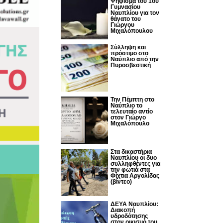
Ψήφισμα του 1ου
Γυμνασίου
Ναυπλίου για τον
θάνατο του
Γιώργου
Μιχαλόπουλου
Σύλληψη και
πρόστιμο στο
Ναύπλιο από την
Πυροσβεστική
Την Πέμπτη στο
Ναύπλιο το
τελευταίο αντίο
στον Γιώργο
Μιχαλόπουλο
Στα δικαστήρια
Ναυπλίου οι δυο
συλληφθέντες για
την φωτιά στα
Φίχτια Αργολίδας
(βίντεο)
ΔΕΥΑ Ναυπλίου:
Διακοπή
υδροδότησης
στον οικισμό του