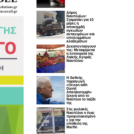
Δήμος
Ναυπλιέων:
Σταματάει για 10
μέρες η
αποκομιδή
ογκωδών
αντικειμένων και
υπολειμμάτων
κλαδεμάτων
Δεκαπενταύγουσ
τος: Μεταφέρεται
η λειτουργία της
Λαϊκής Αγοράς
Ναυπλίου
Η διεθνής
παραγωγή
«Ocean with
David
Attenborough»
ξεκινά από το
Ναύπλιο το ταξίδι
της
Στις φυλακές
Ναυπλίου ο ένας
προφυλακισμένο
ς για την
υπόθεση της
Marfin