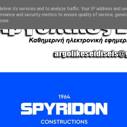
liver its services and to analyze traffic. Your IP address and u
rmance and security metrics to ensure quality of service, gene
buse.