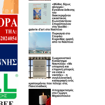
«Μύθος δίχως
αίνιγμα»:
Εγκαίνια έκθεσης
του
διακεκριμένου
εικαστικού
Κωνσταντίνου
Σπυρόπουλου
στη Vasiliki -
galerie d'art στο Ναύπλιο
Πυρκαγιά στο
Στεφάνι
Κορινθίας ορατή
από το Ναύπλιο
Σωφρονιστικό
Κατάστημα
Ναυπλίου: «Με
υπομονή και
επιμονή μπορείς
να είσαι ο
νικητής» - η
συγκλονιστική
καταγραφή ενός
κρατουμένου που πέτυχε στις
Πανελλαδικές
Αποχαιρετισμός
στο Γιώργο
Μιχαλόπουλο