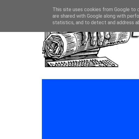
This site uses cookies from Google to de
are shared with Google along with perfo
statistics, and to detect and address a