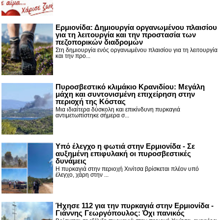
Ερμιονίδα: Δημιουργία οργανωμένου πλαισίου
για τη λειτουργία και την προστασία των
πεζοπορικών διαδρομών
Στη δημιουργία ενός οργανωμένου πλαισίου για τη λειτουργία
και την προ...
Πυροσβεστικό κλιμάκιο Κρανιδίου: Μεγάλη
μάχη και συντονισμένη επιχείρηση στην
περιοχή της Κόστας
Μια ιδιαίτερα δύσκολη και επικίνδυνη πυρκαγιά
αντιμετωπίστηκε σήμερα σ...
Υπό έλεγχο η φωτιά στην Ερμιονίδα - Σε
αυξημένη επιφυλακή οι πυροσβεστικές
δυνάμεις
Η πυρκαγιά στην περιοχή Χινίτσα βρίσκεται πλέον υπό
έλεγχο, χάρη στην ...
Ήχησε 112 για την πυρκαγιά στην Ερμιονίδα -
Γιάννης Γεωργόπουλος: Όχι πανικός