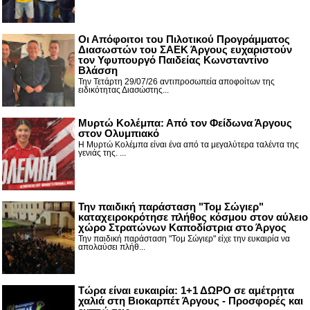
Οι Απόφοιτοι του Πιλοτικού Προγράμματος
Διασωστών του ΣΑΕΚ Άργους ευχαριστούν
τον Υφυπουργό Παιδείας Κωνσταντίνο
Βλάσση
Την Τετάρτη 29/07/26 αντιπροσωπεία αποφοίτων της
ειδικότητας Διασώστης...
Μυρτώ Κολέμπα: Από τον Φείδωνα Άργους
στον Ολυμπιακό
Η Μυρτώ Κολέμπα είναι ένα από τα μεγαλύτερα ταλέντα της
γενιάς της. ...
Την παιδική παράσταση "Τομ Σώγιερ"
καταχειροκρότησε πλήθος κόσμου στον αύλειο
χώρο Στρατώνων Καποδίστρια στο Άργος
Την παιδική παράσταση "Τομ Σώγιερ" είχε την ευκαιρία να
απολαύσει πλήθ...
Τώρα είναι ευκαιρία: 1+1 ΔΩΡΟ σε αμέτρητα
χαλιά στη Βιοκαρπέτ Άργους - Προσφορές και