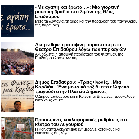
«Με αγάπη και έρωτα…»: Μια γιορτινή
μουσική βραδιά στο λιμάνι της Νέας
Επιδαύρου
Μετά τη ζωντάνια, τη χαρά και την παράδοση του πανηγυριού
της παραμονή...
Ακυρώθηκε η αποψινή παράσταση στο
Θέατρο Επιδαύρου λόγω των πυρκαγιών
Ακυρώνεται η αποψινή παράσταση του Φεστιβάλ της
Επιδαύρου λόγω των πύρ...
Δήμος Επιδαύρου: «Τρεις Φωνές... Μια
Καρδιά» - Ένα μουσικό ταξίδι στο ελληνικό
τραγούδι στην Πλατεία Δήμαινας
Ο Δήμος Επιδαύρου και η Κοινότητα Δήμαινας προσκαλούν
κατοίκους και επ...
Προσωρινές κυκλοφοριακές ρυθμίσεις στο
κέντρο του Λυγουριού
Η Κοινότητα Ασκληπιείου ενημερώνει κατοίκους και
επισκέπτες ότι, λόγω ...