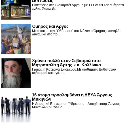
εκπτώσεις
Εκπτώσεις στη Βιοκαρπέτ Άργους με 1+1 ΔΩΡΟ σε αμέτρητα
χαλιά. Χαλιά Βι...
Όμηρος και Άργος
Μιας και με την "Οδύσσεια" του Νόλαν ο Όμηρος επανήλθε
δυναμικά στο πρ...
Χρόνια πολλά στον Σεβασμιώτατο
Μητροπολίτη Άρτης κ.κ. Καλλίνικο
Γράφει η Κατερίνα Σχισμένου:Με αισθήματα βαθύτατου
σεβασμού και αγάπης...
16 άτομα προσλαμβάνει η ΔΕΥΑ Άργους
Μυκηνών
Η Δημοτική Επιχείρηση Ύδρευσης – Αποχέτευσης Άργους –
Μυκηνών (ΔΕΥΑΑΡ....