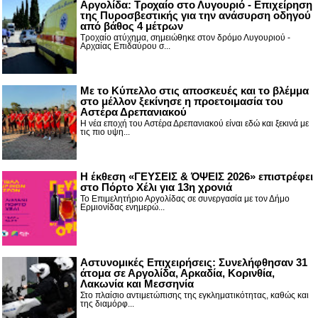
Αργολίδα: Τροχαίο στο Λυγουριό - Επιχείρηση
της Πυροσβεστικής για την ανάσυρση οδηγού
από βάθος 4 μέτρων
Τροχαίο ατύχημα, σημειώθηκε στον δρόμο Λυγουριού -
Αρχαίας Επιδαύρου σ...
Με το Κύπελλο στις αποσκευές και το βλέμμα
στο μέλλον ξεκίνησε η προετοιμασία του
Αστέρα Δρεπανιακού
Η νέα εποχή του Αστέρα Δρεπανιακού είναι εδώ και ξεκινά με
τις πιο υψη...
Η έκθεση «ΓΕΥΣΕΙΣ & ΌΨΕΙΣ 2026» επιστρέφει
στο Πόρτο Χέλι για 13η χρονιά
Το Επιμελητήριο Αργολίδας σε συνεργασία με τον Δήμο
Ερμιονίδας ενημερώ...
Αστυνομικές Επιχειρήσεις: Συνελήφθησαν 31
άτομα σε Αργολίδα, Αρκαδία, Κορινθία,
Λακωνία και Μεσσηνία
Στο πλαίσιο αντιμετώπισης της εγκληματικότητας, καθώς και
της διαμόρφ...