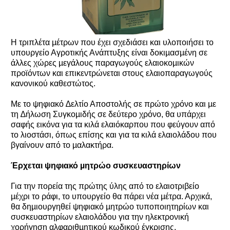
Η τριπλέτα µέτρων που έχει σχεδιάσει και υλοποιήσει το
υπουργείο Αγροτικής Ανάπτυξης είναι δοκιµασµένη σε
άλλες χώρες µεγάλους παραγωγούς ελαιοκοµικών
προϊόντων και επικεντρώνεται στους ελαιοπαραγωγούς
κανονικού καθεστώτος.
Με το ψηφιακό ∆ελτίο Αποστολής σε πρώτο χρόνο και µε
τη ∆ήλωση Συγκοµιδής σε δεύτερο χρόνο, θα υπάρχει
σαφής εικόνα για τα κιλά ελαιόκαρπου που φεύγουν από
το λιοστάσι, όπως επίσης και για τα κιλά ελαιολάδου που
βγαίνουν από το µαλακτήρα.
Έρχεται ψηφιακό µητρώο συσκευαστηρίων
Για την πορεία της πρώτης ύλης από το ελαιοτριβείο
µέχρι το ράφι, το υπουργείο θα πάρει νέα µέτρα. Αρχικά,
θα δηµιουργηθεί ψηφιακό µητρώο τυποποιητηρίων και
συσκευαστηρίων ελαιολάδου για την ηλεκτρονική
χορήγηση αλφαριθµητικού κωδικού έγκρισης,