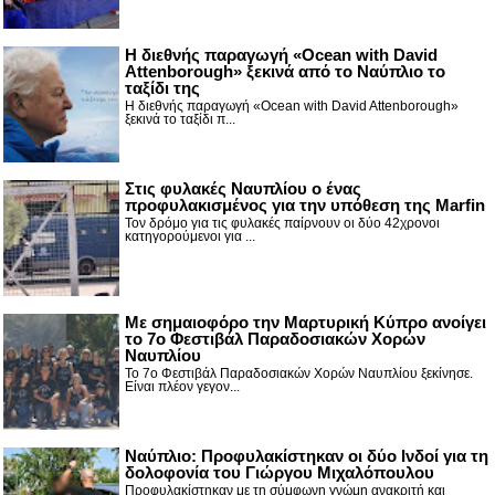
Η διεθνής παραγωγή «Ocean with David
Attenborough» ξεκινά από το Ναύπλιο το
ταξίδι της
Η διεθνής παραγωγή «Ocean with David Attenborough»
ξεκινά το ταξίδι π...
Στις φυλακές Ναυπλίου ο ένας
προφυλακισμένος για την υπόθεση της Marfin
Τον δρόμο για τις φυλακές παίρνουν οι δύο 42χρονοι
κατηγορούμενοι για ...
Με σημαιοφόρο την Μαρτυρική Κύπρο ανοίγει
το 7ο Φεστιβάλ Παραδοσιακών Χορών
Ναυπλίου
Το 7ο Φεστιβάλ Παραδοσιακών Χορών Ναυπλίου ξεκίνησε.
Είναι πλέον γεγον...
Ναύπλιο: Προφυλακίστηκαν οι δύο Ινδοί για τη
δολοφονία του Γιώργου Μιχαλόπουλου
Προφυλακίστηκαν με τη σύμφωνη γνώμη ανακριτή και