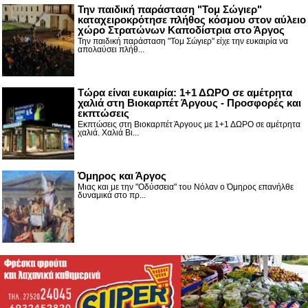
Την παιδική παράσταση "Τομ Σώγιερ"
καταχειροκρότησε πλήθος κόσμου στον αύλειο
χώρο Στρατώνων Καποδίστρια στο Άργος
Την παιδική παράσταση "Τομ Σώγιερ" είχε την ευκαιρία να
απολαύσει πλήθ...
Τώρα είναι ευκαιρία: 1+1 ΔΩΡΟ σε αμέτρητα
χαλιά στη Βιοκαρπέτ Άργους - Προσφορές και
εκπτώσεις
Εκπτώσεις στη Βιοκαρπέτ Άργους με 1+1 ΔΩΡΟ σε αμέτρητα
χαλιά. Χαλιά Βι...
Όμηρος και Άργος
Μιας και με την "Οδύσσεια" του Νόλαν ο Όμηρος επανήλθε
δυναμικά στο πρ...