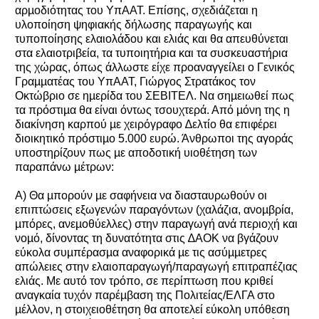
αρµοδιότητας του ΥπΑΑΤ. Επίσης, σχεδιάζεται η
υλοποίηση ψηφιακής δήλωσης παραγωγής και
τυποποίησης ελαιολάδου και ελιάς και θα απευθύνεται
στα ελαιοτριβεία, τα τυποιητήρια και τα συσκευαστήρια
της χώρας, όπως άλλωστε είχε προαναγγείλει ο Γενικός
Γραµµατέας του ΥπΑΑΤ, Γιώργος Στρατάκος τον
Οκτώβριο σε ηµερίδα του ΣΕΒΙΤΕΛ. Να σηµειωθεί πως
τα πρόστιµα θα είναι όντως τσουχτερά. Από µόνη της η
διακίνηση καρπού µε χειρόγραφο ∆ελτίο θα επιφέρει
διοικητικό πρόστιµο 5.000 ευρώ. Άνθρωποι της αγοράς
υποστηρίζουν πως µε αποδοτική υιοθέτηση των
παραπάνω µέτρων:
Α) Θα µπορούν µε σαφήνεια να διασταυρωθούν οι
επιπτώσεις εξωγενών παραγόντων (χαλάζια, ανοµβρία,
µπόρες, ανεµοθύελλες) στην παραγωγή ανά περιοχή και
νοµό, δίνοντας τη δυνατότητα στις ∆ΑΟΚ να βγάζουν
εύκολα συµπέρασµα αναφορικά µε τις ασύµµετρες
απώλειες στην ελαιοπαραγωγή/παραγωγή επιτραπέζιας
ελιάς. Με αυτό τον τρόπο, σε περίπτωση που κριθεί
αναγκαία τυχόν παρέµβαση της Πολιτείας/ΕΛΓΑ στο
µέλλον, η στοιχειοθέτηση θα αποτελεί εύκολη υπόθεση