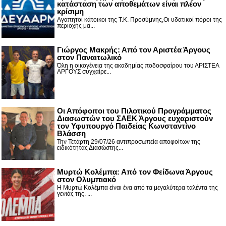
κατάσταση των αποθεμάτων είναι πλέον
κρίσιμη
Αγαπητοί κάτοικοι της Τ.Κ. Προσύμνης,Οι υδατικοί πόροι της
περιοχής μα...
Γιώργος Μακρής: Από τον Αριστέα Άργους
στον Παναιτωλικό
Όλη η οικογένεια της ακαδημίας ποδοσφαίρου του ΑΡΙΣΤΕΑ
ΑΡΓΟΥΣ συγχαίρε...
Οι Απόφοιτοι του Πιλοτικού Προγράμματος
Διασωστών του ΣΑΕΚ Άργους ευχαριστούν
τον Υφυπουργό Παιδείας Κωνσταντίνο
Βλάσση
Την Τετάρτη 29/07/26 αντιπροσωπεία αποφοίτων της
ειδικότητας Διασώστης...
Μυρτώ Κολέμπα: Από τον Φείδωνα Άργους
στον Ολυμπιακό
Η Μυρτώ Κολέμπα είναι ένα από τα μεγαλύτερα ταλέντα της
γενιάς της. ...