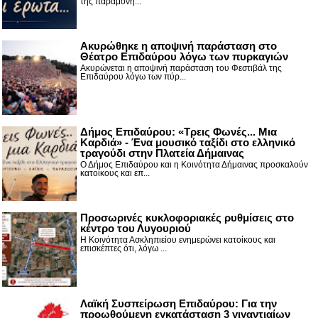
της παραμονή...
Ακυρώθηκε η αποψινή παράσταση στο
Θέατρο Επιδαύρου λόγω των πυρκαγιών
Ακυρώνεται η αποψινή παράσταση του Φεστιβάλ της
Επιδαύρου λόγω των πύρ...
Δήμος Επιδαύρου: «Τρεις Φωνές... Μια
Καρδιά» - Ένα μουσικό ταξίδι στο ελληνικό
τραγούδι στην Πλατεία Δήμαινας
Ο Δήμος Επιδαύρου και η Κοινότητα Δήμαινας προσκαλούν
κατοίκους και επ...
Προσωρινές κυκλοφοριακές ρυθμίσεις στο
κέντρο του Λυγουριού
Η Κοινότητα Ασκληπιείου ενημερώνει κατοίκους και
επισκέπτες ότι, λόγω ...
Λαϊκή Συσπείρωση Επιδαύρου: Για την
προωθούμενη εγκατάσταση 3 γιγαντιαίων