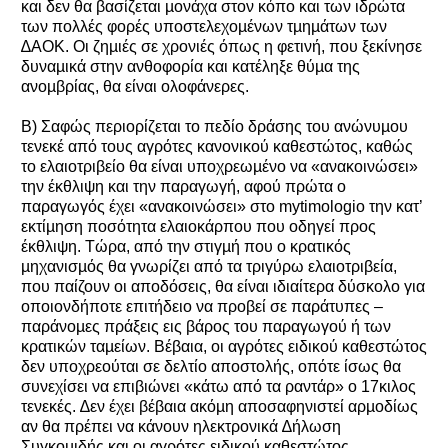
και δεν θα βασίζεται µονάχα στον κόπο και των ιδρώτα
των πολλές φορές υποστελεχοµένων τµηµάτων των
∆ΑΟΚ. Οι ζηµιές σε χρονιές όπως η φετινή, που ξεκίνησε
δυναµικά στην ανθοφορία και κατέληξε θύµα της
ανοµβρίας, θα είναι ολοφάνερες.
Β) Σαφώς περιορίζεται το πεδίο δράσης του ανώνυµου
τενεκέ από τους αγρότες κανονικού καθεστώτος, καθώς
το ελαιοτριβείο θα είναι υποχρεωµένο να «ανακοινώσει»
την έκθλιψη και την παραγωγή, αφού πρώτα ο
παραγωγός έχει «ανακοινώσει» στο mytimologio την κατ’
εκτίµηση ποσότητα ελαιοκάρπου που οδηγεί προς
έκθλιψη. Τώρα, από την στιγµή που ο κρατικός
µηχανισµός θα γνωρίζει από τα τριγύρω ελαιοτριβεία,
που παίζουν οι αποδόσεις, θα είναι ιδιαίτερα δύσκολο για
οποιονδήποτε επιτήδειο να προβεί σε παράτυπες –
παράνοµες πράξεις εις βάρος του παραγωγού ή των
κρατικών ταµείων. Βέβαια, οι αγρότες ειδικού καθεστώτος
δεν υποχρεούται σε δελτίο αποστολής, οπότε ίσως θα
συνεχίσει να επιβιώνει «κάτω από τα ραντάρ» ο 17κιλος
τενεκές. ∆εν έχει βέβαια ακόµη αποσαφηνιστεί αρµοδίως
αν θα πρέπει να κάνουν ηλεκτρονικά ∆ήλωση
Συγκοµιδής και οι αγρότες ειδικού καθεστώτος.