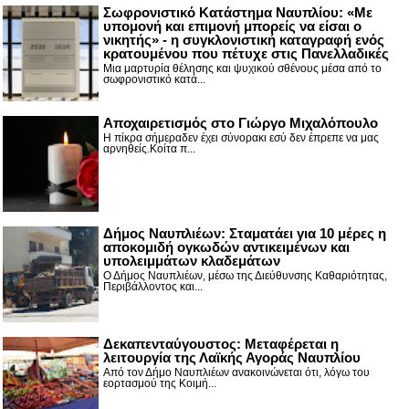
Σωφρονιστικό Κατάστημα Ναυπλίου: «Με
υπομονή και επιμονή μπορείς να είσαι ο
νικητής» - η συγκλονιστική καταγραφή ενός
κρατουμένου που πέτυχε στις Πανελλαδικές
Μια μαρτυρία θέλησης και ψυχικού σθένους μέσα από το
σωφρονιστικό κατά...
Αποχαιρετισμός στο Γιώργο Μιχαλόπουλο
Η πίκρα σήμεραδεν έχει σύνορακι εσύ δεν έπρεπε να μας
αρνηθείς.Κοίτα π...
Δήμος Ναυπλιέων: Σταματάει για 10 μέρες η
αποκομιδή ογκωδών αντικειμένων και
υπολειμμάτων κλαδεμάτων
Ο Δήμος Ναυπλιέων, μέσω της Διεύθυνσης Καθαριότητας,
Περιβάλλοντος και...
Δεκαπενταύγουστος: Μεταφέρεται η
λειτουργία της Λαϊκής Αγοράς Ναυπλίου
Από τον Δήμο Ναυπλιέων ανακοινώνεται ότι, λόγω του
εορτασμού της Κοιμή...