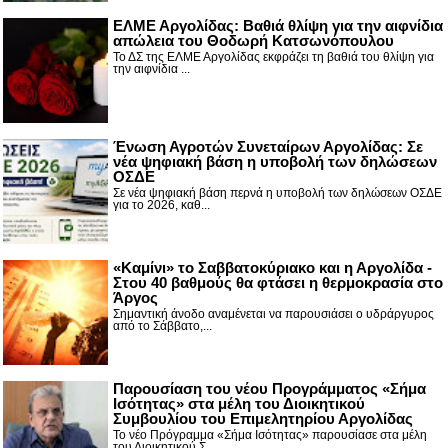
ΕΛΜΕ Αργολίδας: Βαθιά θλίψη για την αιφνίδια
απώλεια του Θοδωρή Κατσωνόπουλου
Το ΔΣ της ΕΛΜΕ Αργολίδας εκφράζει τη βαθιά του θλίψη για
την αιφνίδια ...
Ένωση Αγροτών Συνεταίρων Αργολίδας: Σε
νέα ψηφιακή βάση η υποβολή των δηλώσεων
ΟΣΔΕ
Σε νέα ψηφιακή βάση περνά η υποβολή των δηλώσεων ΟΣΔΕ
για το 2026, καθ...
«Καμίνι» το Σαββατοκύριακο και η Αργολίδα -
Στου 40 βαθμούς θα φτάσει η θερμοκρασία στο
Άργος
Σημαντική άνοδο αναμένεται να παρουσιάσει ο υδράργυρος
από το Σάββατο,...
Παρουσίαση του νέου Προγράμματος «Σήμα
Ισότητας» στα μέλη του Διοικητικού
Συμβουλίου του Επιμελητηρίου Αργολίδας
Το νέο Πρόγραμμα «Σήμα Ισότητας» παρουσίασε στα μέλη
του Διοικητικού Σ...