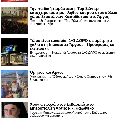
Την παιδική παράσταση "Τομ Σώγιερ"
καταχειροκρότησε πλήθος κόσμου στον αύλειο
χώρο Στρατώνων Καποδίστρια στο Άργος
Την παιδική παράσταση "Τομ Σώγιερ" είχε την ευκαιρία να
απολαύσει πλήθ...
Τώρα είναι ευκαιρία: 1+1 ΔΩΡΟ σε αμέτρητα
χαλιά στη Βιοκαρπέτ Άργους - Προσφορές και
εκπτώσεις
Εκπτώσεις στη Βιοκαρπέτ Άργους με 1+1 ΔΩΡΟ σε αμέτρητα
χαλιά. Χαλιά Βι...
Όμηρος και Άργος
Μιας και με την "Οδύσσεια" του Νόλαν ο Όμηρος επανήλθε
δυναμικά στο πρ...
Χρόνια πολλά στον Σεβασμιώτατο
Μητροπολίτη Άρτης κ.κ. Καλλίνικο
Γράφει η Κατερίνα Σχισμένου:Με αισθήματα βαθύτατου
σεβασμού και αγάπης...