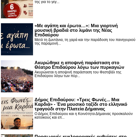
της για το γεγ...
«Με αγάπη και έρωτα…»: Μια γιορτινή
μουσική βραδιά στο λιμάνι της Νέας
Επιδαύρου
Μετά τη ζωντάνια, τη χαρά και την παράδοση του πανηγυριού
της παραμονή...
Ακυρώθηκε η αποψινή παράσταση στο
Θέατρο Επιδαύρου λόγω των πυρκαγιών
Ακυρώνεται η αποψινή παράσταση του Φεστιβάλ της
Επιδαύρου λόγω των πύρ...
Δήμος Επιδαύρου: «Τρεις Φωνές... Μια
Καρδιά» - Ένα μουσικό ταξίδι στο ελληνικό
τραγούδι στην Πλατεία Δήμαινας
Ο Δήμος Επιδαύρου και η Κοινότητα Δήμαινας προσκαλούν
κατοίκους και επ...
Προσωρινές κυκλοφοριακές ρυθμίσεις στο