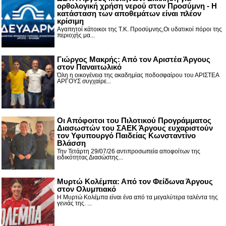
ορθολογική χρήση νερού στον Προσύμνη - Η
κατάσταση των αποθεμάτων είναι πλέον
κρίσιμη
Αγαπητοί κάτοικοι της Τ.Κ. Προσύμνης,Οι υδατικοί πόροι της
περιοχής μα...
Γιώργος Μακρής: Από τον Αριστέα Άργους
στον Παναιτωλικό
Όλη η οικογένεια της ακαδημίας ποδοσφαίρου του ΑΡΙΣΤΕΑ
ΑΡΓΟΥΣ συγχαίρε...
Οι Απόφοιτοι του Πιλοτικού Προγράμματος
Διασωστών του ΣΑΕΚ Άργους ευχαριστούν
τον Υφυπουργό Παιδείας Κωνσταντίνο
Βλάσση
Την Τετάρτη 29/07/26 αντιπροσωπεία αποφοίτων της
ειδικότητας Διασώστης...
Μυρτώ Κολέμπα: Από τον Φείδωνα Άργους
στον Ολυμπιακό
Η Μυρτώ Κολέμπα είναι ένα από τα μεγαλύτερα ταλέντα της
γενιάς της. ...