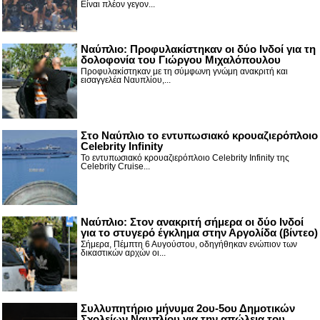
Είναι πλέον γεγον...
Ναύπλιο: Προφυλακίστηκαν οι δύο Ινδοί για τη
δολοφονία του Γιώργου Μιχαλόπουλου
Προφυλακίστηκαν με τη σύμφωνη γνώμη ανακριτή και
εισαγγελέα Ναυπλίου,...
Στο Ναύπλιο το εντυπωσιακό κρουαζιερόπλοιο
Celebrity Infinity
Το εντυπωσιακό κρουαζιερόπλοιο Celebrity Infinity της
Celebrity Cruise...
Nαύπλιο: Στον ανακριτή σήμερα οι δύο Ινδοί
για το στυγερό έγκλημα στην Αργολίδα (βίντεο)
Σήμερα, Πέμπτη 6 Αυγούστου, οδηγήθηκαν ενώπιον των
δικαστικών αρχών οι...
Συλλυπητήριο μήνυμα 2ου-5ου Δημοτικών
Σχολείων Ναυπλίου για την απώλεια του