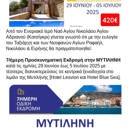
Από τον Ενοριακό Ιερό Ναό Αγίου Νικολάου Αγίου
Αδριανού (Κατσίγκρι) γίνεται γνωστό ότι με την ευλογία
του Ταξιάρχη και των Νεοφανών Αγίων Ραφαήλ,
Νικολάου & Ειρήνης θα πραγματοποιηθεί:
7/ήμερη Προσκυνηματική Εκδρομή στην ΜΥΤΙΛΗΝΗ
κατά τις ημ/νίες 29 Ιουνίου έως 5 Ιουλίου 2025 με
τέσσερις διανυκτερεύσεις σε κεντρικά ξενοδοχεία στο
λιμάνι της Μυτιλήνης [Hotel Lesvion και Hotel Blue Sea].