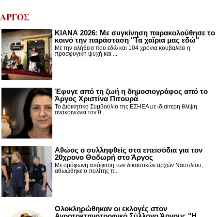
ΑΡΓΟΣ
ΚΙΑΝΑ 2026: Με συγκίνηση παρακολούθησε το
κοινό την παράσταση "Τα χαΐρια μας εδώ"
Με την αλήθεια που εδώ και 104 χρόνια κουβαλάει η
προσφυγική ψυχή και ...
Έφυγε από τη ζωή η δημοσιογράφος από το
Άργος Χριστίνα Πιτουρά
Το Διοικητικό Συμβούλιο της ΕΣΗΕΑ με ιδιαίτερη θλίψη
ανακοινώνει τον θ...
Αθώος ο συλληφθείς στα επεισόδια για τον
20χρονο Θοδωρή στο Άργος
Με ομόφωνη απόφαση των δικαστικών αρχών Ναυπλίου,
αθωώθηκε ο πολίτης π...
Ολοκληρώθηκαν οι εκλογές στον
Αγροτοκτηνοτροφικό Σύλλογο Άργους "Η