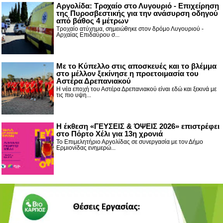
Αργολίδα: Τροχαίο στο Λυγουριό - Επιχείρηση
της Πυροσβεστικής για την ανάσυρση οδηγού
από βάθος 4 μέτρων
Τροχαίο ατύχημα, σημειώθηκε στον δρόμο Λυγουριού -
Αρχαίας Επιδαύρου σ...
Με το Κύπελλο στις αποσκευές και το βλέμμα
στο μέλλον ξεκίνησε η προετοιμασία του
Αστέρα Δρεπανιακού
Η νέα εποχή του Αστέρα Δρεπανιακού είναι εδώ και ξεκινά με
τις πιο υψη...
Η έκθεση «ΓΕΥΣΕΙΣ & ΌΨΕΙΣ 2026» επιστρέφει
στο Πόρτο Χέλι για 13η χρονιά
Το Επιμελητήριο Αργολίδας σε συνεργασία με τον Δήμο
Ερμιονίδας ενημερώ...