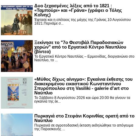
Δυο ξεχασμένες λέξεις από το 1821 :
«Ταμπούρι» και «Γράνα» (γράφει ο Τόλης
Κοΐνης)
Έφτασε και η επέτειος της μάχης της Γράνας.10 Αυγούστου
1821.Περνάμε σ...
Ξεκίνησε το "7ο Φεστιβάλ Παραδοσιακών
χορών" από το Εργατικό Κέντρο Ναυπλίου
(βίντεο)
Το Εργατικό Κέντρο Ναυπλίας – Ερμιονίδας, διοργανώνει στο
Ναύπλιο, το ...
«Μύθος δίχως αίνιγμα»: Εγκαίνια έκθεσης του
διακεκριμένου εικαστικού Κωνσταντίνου
Σπυρόπουλου στη Vasiliki - galerie d'art στο
Ναύπλιο
Το Σάββατο 8 Αυγούστου 2026 και ώρα 20:00 θα γίνουν τα
εγκαίνια της έκ...
Πυρκαγιά στο Στεφάνι Κορινθίας ορατή από το
Ναύπλιο
Πυρκαγιά σε αγροτοδασική έκταση εκδηλώθηκε το απόγευμα
της Παρασκευής ...