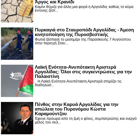
Άργος και Κρανίδι
Καμίνι θύμιζε για άλλη μια φορά η Αργολίδα, καθώς το κύμα
έντονης ζέστ...
Πυρκαγιά στο Σταυροπόδι Αργολίδας - Άμεση
κινητοποίηση της Πυροσβεστικής
Φωτιά ξέσπασε το μεσημέρι της Παρασκευής 7 Αυγούστου
στην περιοχή Σταυ...
Λαϊκή Ενότητα-Ανυπότακτη Αριστερά
Αργολίδας: Όλοι στις συγκεντρώσεις για την
Παλαιστίνη
Η Λαϊκή Ενότητα-Ανυπότακτη Αριστερά στηρίζει τις
διαδηλώσ...
Πένθος στην Καρυά Αργολίδας για την
απώλεια του Πυρονόμου Κώστα
Καραμούντζου
Έφυγε πρόωρα από τη ζωή ο φίλος, συμπατριώτης και ενεργό
μέλος του συλ...