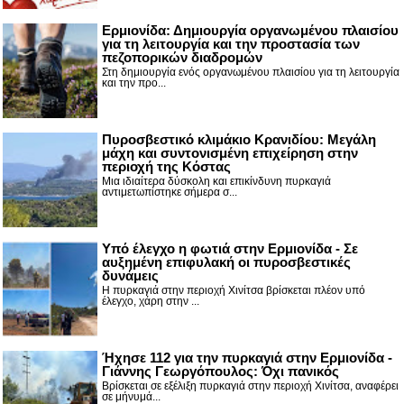
Ερμιονίδα: Δημιουργία οργανωμένου πλαισίου
για τη λειτουργία και την προστασία των
πεζοπορικών διαδρομών
Στη δημιουργία ενός οργανωμένου πλαισίου για τη λειτουργία
και την προ...
Πυροσβεστικό κλιμάκιο Κρανιδίου: Μεγάλη
μάχη και συντονισμένη επιχείρηση στην
περιοχή της Κόστας
Μια ιδιαίτερα δύσκολη και επικίνδυνη πυρκαγιά
αντιμετωπίστηκε σήμερα σ...
Υπό έλεγχο η φωτιά στην Ερμιονίδα - Σε
αυξημένη επιφυλακή οι πυροσβεστικές
δυνάμεις
Η πυρκαγιά στην περιοχή Χινίτσα βρίσκεται πλέον υπό
έλεγχο, χάρη στην ...
Ήχησε 112 για την πυρκαγιά στην Ερμιονίδα -
Γιάννης Γεωργόπουλος: Όχι πανικός
Βρίσκεται σε εξέλιξη πυρκαγιά στην περιοχή Χινίτσα, αναφέρει
σε μήνυμά...