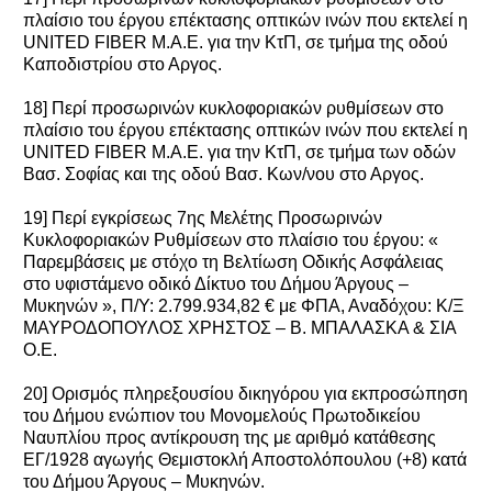
πλαίσιο του έργου επέκτασης οπτικών ινών που εκτελεί η
UNITED FIBER M.A.E. για την ΚτΠ, σε τμήμα της οδού
Καποδιστρίου στο Αργος.
18] Περί προσωρινών κυκλοφοριακών ρυθμίσεων στο
πλαίσιο του έργου επέκτασης οπτικών ινών που εκτελεί η
UNITED FIBER M.A.E. για την ΚτΠ, σε τμήμα των οδών
Βασ. Σοφίας και της οδού Βασ. Κων/νου στο Αργος.
19] Περί εγκρίσεως 7ης Μελέτης Προσωρινών
Κυκλοφοριακών Ρυθμίσεων στο πλαίσιο του έργου: «
Παρεμβάσεις με στόχο τη Βελτίωση Οδικής Ασφάλειας
στο υφιστάμενο οδικό Δίκτυο του Δήμου Άργους –
Μυκηνών », Π/Υ: 2.799.934,82 € με ΦΠΑ, Αναδόχου: Κ/Ξ
ΜΑΥΡΟΔΟΠΟΥΛΟΣ ΧΡΗΣΤΟΣ – Β. ΜΠΑΛΑΣΚΑ & ΣΙΑ
Ο.Ε.
20] Ορισμός πληρεξουσίου δικηγόρου για εκπροσώπηση
του Δήμου ενώπιον του Μονομελούς Πρωτοδικείου
Ναυπλίου προς αντίκρουση της με αριθμό κατάθεσης
ΕΓ/1928 αγωγής Θεμιστοκλή Αποστολόπουλου (+8) κατά
του Δήμου Άργους – Μυκηνών.