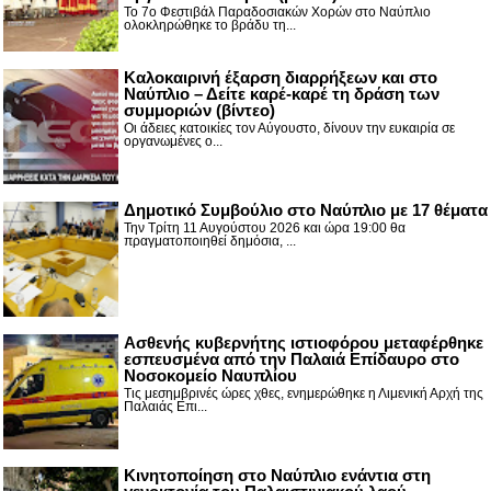
Το 7ο Φεστιβάλ Παραδοσιακών Χορών στο Ναύπλιο
ολοκληρώθηκε το βράδυ τη...
Καλοκαιρινή έξαρση διαρρήξεων και στο
Ναύπλιο – Δείτε καρέ-καρέ τη δράση των
συμμοριών (βίντεο)
Οι άδειες κατοικίες τον Αύγουστο, δίνουν την ευκαιρία σε
οργανωμένες ο...
Δημοτικό Συμβούλιο στο Ναύπλιο με 17 θέματα
Την Τρίτη 11 Αυγούστου 2026 και ώρα 19:00 θα
πραγματοποιηθεί δημόσια, ...
Ασθενής κυβερνήτης ιστιοφόρου μεταφέρθηκε
εσπευσμένα από την Παλαιά Επίδαυρο στο
Νοσοκομείο Ναυπλίου
Τις μεσημβρινές ώρες χθες, ενημερώθηκε η Λιμενική Αρχή της
Παλαιάς Επι...
Κινητοποίηση στο Ναύπλιο ενάντια στη