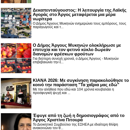
Δεκαπενταύγουστος: H λειτουργία της Λαϊκής
Αγοράς στο Άργος μεταφέρεται μια μέρα
νωρίτερα
Ο Δήμος Άργους Μυκηνών ενημερώνει τους εμπόρους, τους
παραγωγούς και τ...
Ο Δήμος Άργους Μυκηνών ολοκλήρωσε με
επιτυχία και τον φετινό κύκλο δωρεάν
διανομών φρέσκων φρούτων
Για δεύτερη συνεχή χρονιά, ο Δήμος Άργους - Μυκηνών
επιβεβαιώνει την έ...
ΚΙΑΝΑ 2026: Με συγκίνηση παρακολούθησε το
κοινό την παράσταση "Τα χαΐρια μας εδώ"
Με την αλήθεια που εδώ και 104 χρόνια κουβαλάει η
προσφυγική ψυχή και ...
Έφυγε από τη ζωή η δημοσιογράφος από το
Άργος Χριστίνα Πιτουρά
Το Διοικητικό Συμβούλιο της ΕΣΗΕΑ με ιδιαίτερη θλίψη
ανακοινώνει τον θ...