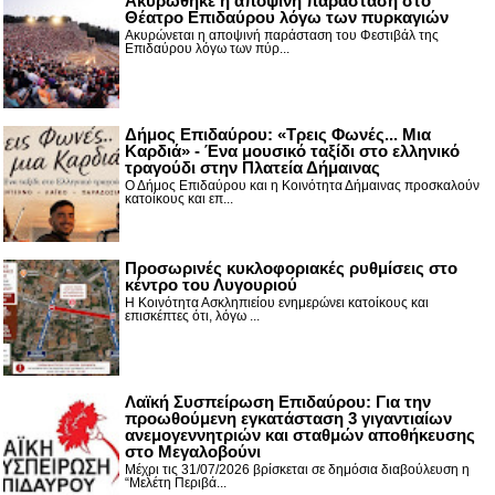
Ακυρώθηκε η αποψινή παράσταση στο
Θέατρο Επιδαύρου λόγω των πυρκαγιών
Ακυρώνεται η αποψινή παράσταση του Φεστιβάλ της
Επιδαύρου λόγω των πύρ...
Δήμος Επιδαύρου: «Τρεις Φωνές... Μια
Καρδιά» - Ένα μουσικό ταξίδι στο ελληνικό
τραγούδι στην Πλατεία Δήμαινας
Ο Δήμος Επιδαύρου και η Κοινότητα Δήμαινας προσκαλούν
κατοίκους και επ...
Προσωρινές κυκλοφοριακές ρυθμίσεις στο
κέντρο του Λυγουριού
Η Κοινότητα Ασκληπιείου ενημερώνει κατοίκους και
επισκέπτες ότι, λόγω ...
Λαϊκή Συσπείρωση Επιδαύρου: Για την
προωθούμενη εγκατάσταση 3 γιγαντιαίων
ανεμογεννητριών και σταθμών αποθήκευσης
στο Μεγαλοβούνι
Μέχρι τις 31/07/2026 βρίσκεται σε δημόσια διαβούλευση η
“Μελέτη Περιβά...