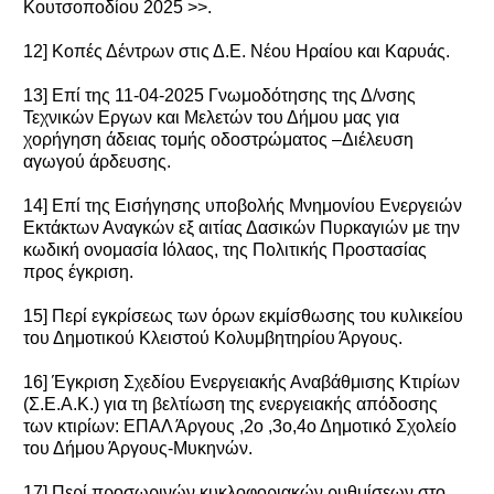
Κουτσοποδίου 2025 >>.
12] Κοπές Δέντρων στις Δ.Ε. Νέου Ηραίου και Καρυάς.
13] Επί της 11-04-2025 Γνωμοδότησης της Δ/νσης
Τεχνικών Eργων και Μελετών του Δήμου μας για
χορήγηση άδειας τομής οδοστρώματος –Διέλευση
αγωγού άρδευσης.
14] Επί της Εισήγησης υποβολής Μνημονίου Ενεργειών
Εκτάκτων Αναγκών εξ αιτίας Δασικών Πυρκαγιών με την
κωδική ονομασία Ιόλαος, της Πολιτικής Προστασίας
προς έγκριση.
15] Περί εγκρίσεως των όρων εκμίσθωσης του κυλικείου
του Δημοτικού Κλειστού Κολυμβητηρίου Άργους.
16] Έγκριση Σχεδίου Ενεργειακής Αναβάθμισης Κτιρίων
(Σ.Ε.Α.Κ.) για τη βελτίωση της ενεργειακής απόδοσης
των κτιρίων: ΕΠΑΛ Άργους ,2ο ,3ο,4ο Δημοτικό Σχολείο
του Δήμου Άργους-Μυκηνών.
17] Περί προσωρινών κυκλοφοριακών ρυθμίσεων στο