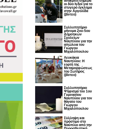
ανακριτή σήμερα
οι δύο Ινδοί για το
στυγερό έγκλημα
στην Αργολίδα
(βίντεο)
Συλλυπητήριο
μήνυμα 2ου-5ου
Δημοτικών
Σχολείων
Ναυπλίου για την
απώλεια του
Γιώργου
Μιχαλόπουλου
Λευκάκια
Ναυπλίου: Η
εορτή της
Μεταμορφώσεως
του Σωτήρος
(βίντεο)
Συλλυπητήριο
Ψήφισμα του 1ου
Γυμνασίου
Ναυπλίου για τον
θάνατο του
Γιώργου
Μιχαλόπουλου
Σύλληψη και
πρόστιμο στο
Ναύπλιο από την
Πυροσβεστική