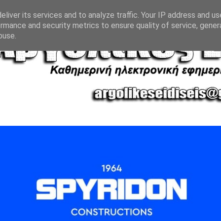
liver its services and to analyze traffic. Your IP address and u
rmance and security metrics to ensure quality of service, gene
buse.