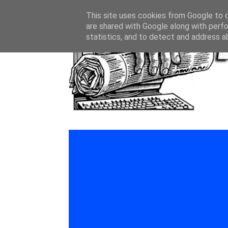
This site uses cookies from Google to de
are shared with Google along with perfo
statistics, and to detect and address a