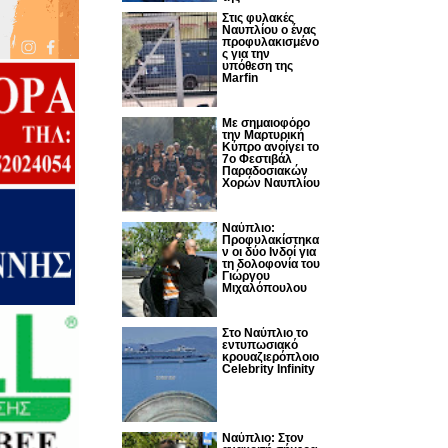
Στις φυλακές
Ναυπλίου ο ένας
προφυλακισμένο
ς για την
υπόθεση της
Marfin
Με σημαιοφόρο
την Μαρτυρική
Κύπρο ανοίγει το
7ο Φεστιβάλ
Παραδοσιακών
Χορών Ναυπλίου
Ναύπλιο:
Προφυλακίστηκα
ν οι δύο Ινδοί για
τη δολοφονία του
Γιώργου
Μιχαλόπουλου
Στο Ναύπλιο το
εντυπωσιακό
κρουαζιερόπλοιο
Celebrity Infinity
Nαύπλιο: Στον