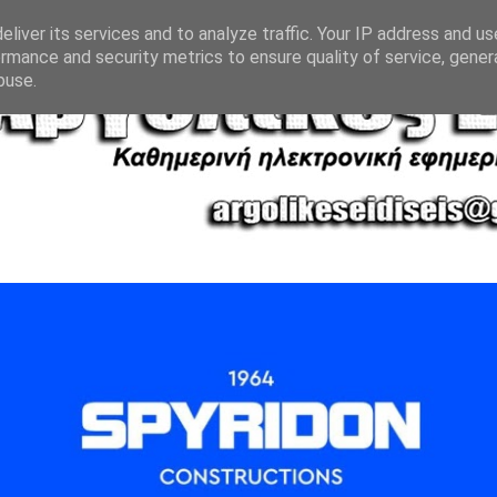
liver its services and to analyze traffic. Your IP address and u
rmance and security metrics to ensure quality of service, gene
buse.