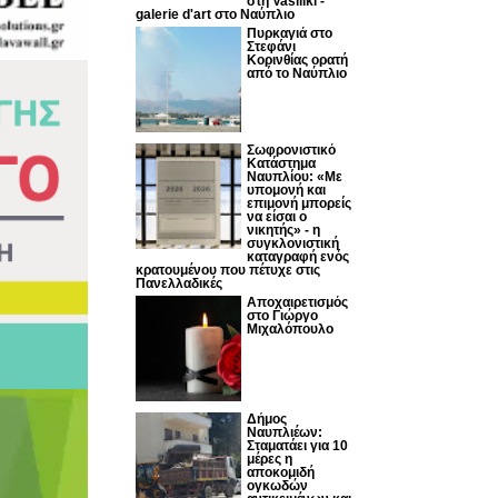
στη Vasiliki -
galerie d'art στο Ναύπλιο
Πυρκαγιά στο
Στεφάνι
Κορινθίας ορατή
από το Ναύπλιο
Σωφρονιστικό
Κατάστημα
Ναυπλίου: «Με
υπομονή και
επιμονή μπορείς
να είσαι ο
νικητής» - η
συγκλονιστική
καταγραφή ενός
κρατουμένου που πέτυχε στις
Πανελλαδικές
Αποχαιρετισμός
στο Γιώργο
Μιχαλόπουλο
Δήμος
Ναυπλιέων:
Σταματάει για 10
μέρες η
αποκομιδή
ογκωδών