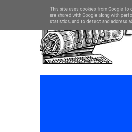
This site uses cookies from Google to de
are shared with Google along with perfo
statistics, and to detect and address a