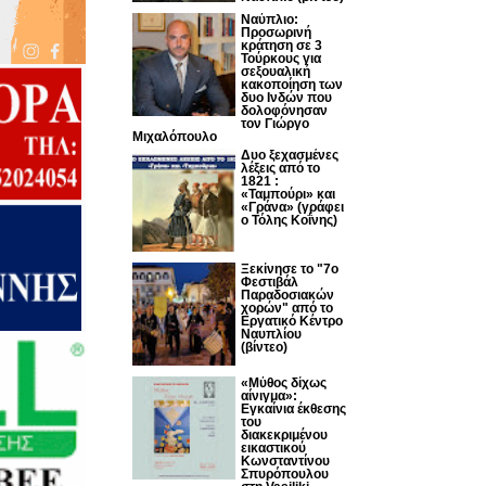
Ναύπλιο:
Προσωρινή
κράτηση σε 3
Τούρκους για
σεξουαλική
κακοποίηση των
δυο Ινδών που
δολοφόνησαν
τον Γιώργο
Μιχαλόπουλο
Δυο ξεχασμένες
λέξεις από το
1821 :
«Ταμπούρι» και
«Γράνα» (γράφει
ο Τόλης Κοΐνης)
Ξεκίνησε το "7ο
Φεστιβάλ
Παραδοσιακών
χορών" από το
Εργατικό Κέντρο
Ναυπλίου
(βίντεο)
«Μύθος δίχως
αίνιγμα»:
Εγκαίνια έκθεσης
του
διακεκριμένου
εικαστικού
Κωνσταντίνου
Σπυρόπουλου