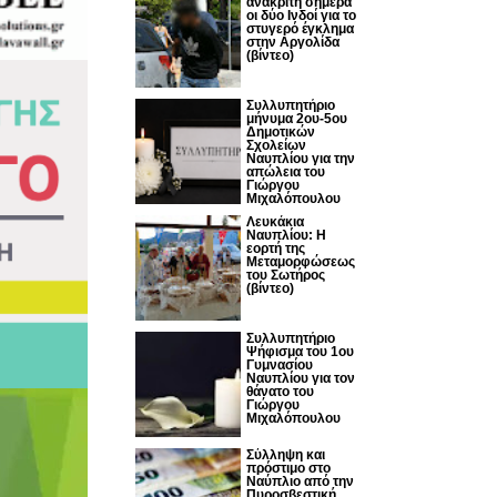
ανακριτή σήμερα
οι δύο Ινδοί για το
στυγερό έγκλημα
στην Αργολίδα
(βίντεο)
Συλλυπητήριο
μήνυμα 2ου-5ου
Δημοτικών
Σχολείων
Ναυπλίου για την
απώλεια του
Γιώργου
Μιχαλόπουλου
Λευκάκια
Ναυπλίου: Η
εορτή της
Μεταμορφώσεως
του Σωτήρος
(βίντεο)
Συλλυπητήριο
Ψήφισμα του 1ου
Γυμνασίου
Ναυπλίου για τον
θάνατο του
Γιώργου
Μιχαλόπουλου
Σύλληψη και
πρόστιμο στο
Ναύπλιο από την
Πυροσβεστική