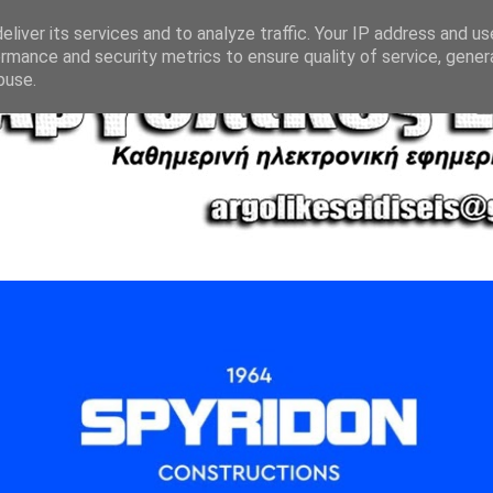
liver its services and to analyze traffic. Your IP address and u
rmance and security metrics to ensure quality of service, gene
buse.