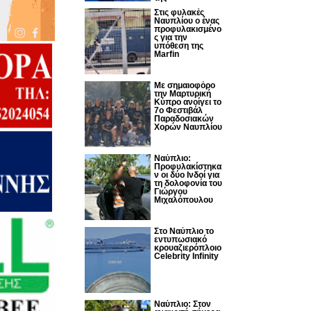
Στις φυλακές
Ναυπλίου ο ένας
προφυλακισμένο
ς για την
υπόθεση της
Marfin
Με σημαιοφόρο
την Μαρτυρική
Κύπρο ανοίγει το
7ο Φεστιβάλ
Παραδοσιακών
Χορών Ναυπλίου
Ναύπλιο:
Προφυλακίστηκα
ν οι δύο Ινδοί για
τη δολοφονία του
Γιώργου
Μιχαλόπουλου
Στο Ναύπλιο το
εντυπωσιακό
κρουαζιερόπλοιο
Celebrity Infinity
Nαύπλιο: Στον