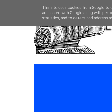
This site uses cookies from Google to de
are shared with Google along with perfo
statistics, and to detect and address a