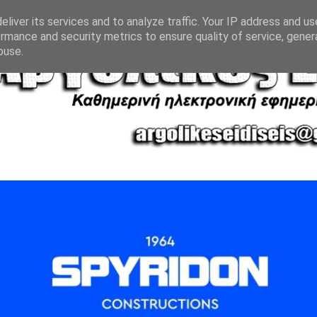
liver its services and to analyze traffic. Your IP address and u
rmance and security metrics to ensure quality of service, gene
buse.