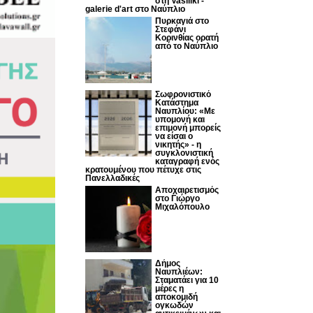
στη Vasiliki -
galerie d'art στο Ναύπλιο
Πυρκαγιά στο
Στεφάνι
Κορινθίας ορατή
από το Ναύπλιο
Σωφρονιστικό
Κατάστημα
Ναυπλίου: «Με
υπομονή και
επιμονή μπορείς
να είσαι ο
νικητής» - η
συγκλονιστική
καταγραφή ενός
κρατουμένου που πέτυχε στις
Πανελλαδικές
Αποχαιρετισμός
στο Γιώργο
Μιχαλόπουλο
Δήμος
Ναυπλιέων:
Σταματάει για 10
μέρες η
αποκομιδή
ογκωδών