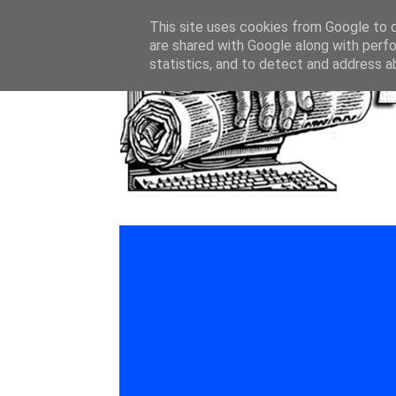
This site uses cookies from Google to de
are shared with Google along with perfo
statistics, and to detect and address a