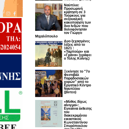
Ναύπλιο:
Προσωρινή
κράτηση σε 3
Τούρκους για
σεξουαλική
κακοποίηση των
δυο Ινδών που
δολοφόνησαν
τον Γιώργο
Μιχαλόπουλο
Δυο ξεχασμένες
λέξεις από το
1821 :
«Ταμπούρι» και
«Γράνα» (γράφει
ο Τόλης Κοΐνης)
Ξεκίνησε το "7ο
Φεστιβάλ
Παραδοσιακών
χορών" από το
Εργατικό Κέντρο
Ναυπλίου
(βίντεο)
«Μύθος δίχως
αίνιγμα»:
Εγκαίνια έκθεσης
του
διακεκριμένου
εικαστικού
Κωνσταντίνου
Σπυρόπουλου