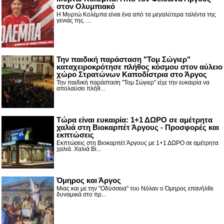
στον Ολυμπιακό
Η Μυρτώ Κολέμπα είναι ένα από τα μεγαλύτερα ταλέντα της
γενιάς της. ...
Την παιδική παράσταση "Τομ Σώγιερ"
καταχειροκρότησε πλήθος κόσμου στον αύλειο
χώρο Στρατώνων Καποδίστρια στο Άργος
Την παιδική παράσταση "Τομ Σώγιερ" είχε την ευκαιρία να
απολαύσει πλήθ...
Τώρα είναι ευκαιρία: 1+1 ΔΩΡΟ σε αμέτρητα
χαλιά στη Βιοκαρπέτ Άργους - Προσφορές και
εκπτώσεις
Εκπτώσεις στη Βιοκαρπέτ Άργους με 1+1 ΔΩΡΟ σε αμέτρητα
χαλιά. Χαλιά Βι...
Όμηρος και Άργος
Μιας και με την "Οδύσσεια" του Νόλαν ο Όμηρος επανήλθε
δυναμικά στο πρ...