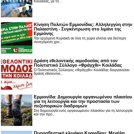
Κοιλάδας, με το...
Κίνηση Πολιτών Ερμιονίδας: Αλληλεγγύη στην
Παλαιστίνη - Συγκέντρωση στο λιμάνι της
Ερμιόνης
Την ερχόμενη Κυριακή σε όλη τη χώρα γίνεται για δεύτερη
συνεχόμενη χρο...
Δράση εθελοντικής αιμοδοσίας από τον
Πολιτιστικό Σύλλογο «Φράγχθι» Κοιλάδας
Ο Πολιτιστικός Σύλλογος «Φράγχθι» Κοιλάδας διοργανώνει
δράση εθελοντικ...
Ερμιονίδα: Δημιουργία οργανωμένου πλαισίου
για τη λειτουργία και την προστασία των
πεζοπορικών διαδρομών
Στη δημιουργία ενός οργανωμένου πλαισίου για τη λειτουργία
και την προ...
Πυροσβεστικό κλιμάκιο Κρανιδίου: Μεγάλη