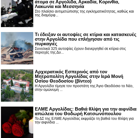
άτομα σε Αργολίδα, Αρκαδία, Κορινθία,
Λακωνία και Μεσσηνία
Στο πλαίσιο αντιμετώπισης της εγκληματικότητας, καθώς και
της διαμόρφ...
Τι έδειξαν οι αυτοψίες σε κτίρια και κατασκευές
στην Αργολίδα που επλήγησαν από τις
πυρκαγιές
Συνολικά 325 αυτοψίες έχουν διενεργηθεί σε κτίρια στις
περιοχές της Δυ...
Αρχιερατικός Εσπερινός από τον
Μητροπολίτη Αργολίδας στην Ιερά Μονή
Οσίου Θεοδοσίου (βίντεο)
Η Αργολίδα τίμησε τον προστάτη της Άγιο Θεοδόσιο το Νέο,
στην ομώνυμη ...
ΕΛΜΕ Αργολίδας: Βαθιά θλίψη για την αιφνίδια
απώλεια του Θοδωρή Κατσωνόπουλου
Το ΔΣ της ΕΛΜΕ Αργολίδας εκφράζει τη βαθιά του θλίψη για
την αιφνίδια ...