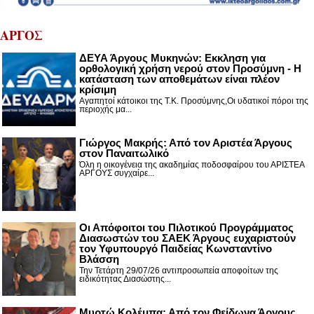
ΑΡΓΟΣ
ΔΕΥΑ Άργους Μυκηνών: Εκκληση για
ορθολογική χρήση νερού στον Προσύμνη - Η
κατάσταση των αποθεμάτων είναι πλέον
κρίσιμη
Αγαπητοί κάτοικοι της Τ.Κ. Προσύμνης,Οι υδατικοί πόροι της
περιοχής μα...
Γιώργος Μακρής: Από τον Αριστέα Άργους
στον Παναιτωλικό
Όλη η οικογένεια της ακαδημίας ποδοσφαίρου του ΑΡΙΣΤΕΑ
ΑΡΓΟΥΣ συγχαίρε...
Οι Απόφοιτοι του Πιλοτικού Προγράμματος
Διασωστών του ΣΑΕΚ Άργους ευχαριστούν
τον Υφυπουργό Παιδείας Κωνσταντίνο
Βλάσση
Την Τετάρτη 29/07/26 αντιπροσωπεία αποφοίτων της
ειδικότητας Διασώστης...
Μυρτώ Κολέμπα: Από τον Φείδωνα Άργους