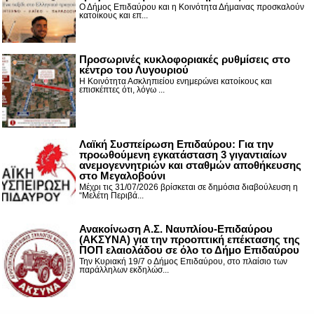
Ο Δήμος Επιδαύρου και η Κοινότητα Δήμαινας προσκαλούν
κατοίκους και επ...
Προσωρινές κυκλοφοριακές ρυθμίσεις στο
κέντρο του Λυγουριού
Η Κοινότητα Ασκληπιείου ενημερώνει κατοίκους και
επισκέπτες ότι, λόγω ...
Λαϊκή Συσπείρωση Επιδαύρου: Για την
προωθούμενη εγκατάσταση 3 γιγαντιαίων
ανεμογεννητριών και σταθμών αποθήκευσης
στο Μεγαλοβούνι
Μέχρι τις 31/07/2026 βρίσκεται σε δημόσια διαβούλευση η
“Μελέτη Περιβά...
Ανακοίνωση Α.Σ. Ναυπλίου-Επιδαύρου
(ΑΚΣΥΝΑ) για την προοπτική επέκτασης της
ΠΟΠ ελαιολάδου σε όλο το Δήμο Επιδαύρου
Την Κυριακή 19/7 ο Δήμος Επιδαύρου, στο πλαίσιο των
παράλληλων εκδηλώσ...