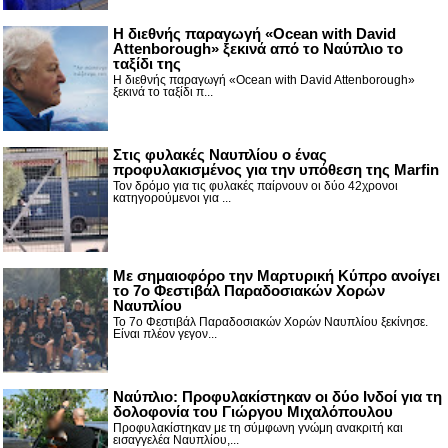
Η διεθνής παραγωγή «Ocean with David
Attenborough» ξεκινά από το Ναύπλιο το
ταξίδι της
Η διεθνής παραγωγή «Ocean with David Attenborough»
ξεκινά το ταξίδι π...
Στις φυλακές Ναυπλίου ο ένας
προφυλακισμένος για την υπόθεση της Marfin
Τον δρόμο για τις φυλακές παίρνουν οι δύο 42χρονοι
κατηγορούμενοι για ...
Με σημαιοφόρο την Μαρτυρική Κύπρο ανοίγει
το 7ο Φεστιβάλ Παραδοσιακών Χορών
Ναυπλίου
Το 7ο Φεστιβάλ Παραδοσιακών Χορών Ναυπλίου ξεκίνησε.
Είναι πλέον γεγον...
Ναύπλιο: Προφυλακίστηκαν οι δύο Ινδοί για τη
δολοφονία του Γιώργου Μιχαλόπουλου
Προφυλακίστηκαν με τη σύμφωνη γνώμη ανακριτή και
εισαγγελέα Ναυπλίου,...