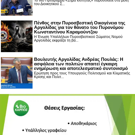
Το νέο Πρόγραμμα «Σήμα Ισότητας» παρουσίασε στα μέλη
του Διοικητικού Σ...
Πένθος στην Πυροσβεστική Οικογένεια της
Αργολίδας για τον θάνατο του Πυρονόμου
Κωνσταντίνου Καραμούντζου
Η Ένωση Υπαλλήλων Πυροσβεστικού Σώματος Νομού
Αργολίδας εκφράζει τη βα...
Βουλευτής Αργολίδας Ανδρέας Πουλάς: Η
ασφάλεια των πολιτών απαιτεί έγκαιρη
ενημέρωση και αποτελεσματικό συντονισμό
Ερώτηση προς τους Υπουργούς Πολιτισμού και Κλιματικής
Κρίσης και Πολιτ...