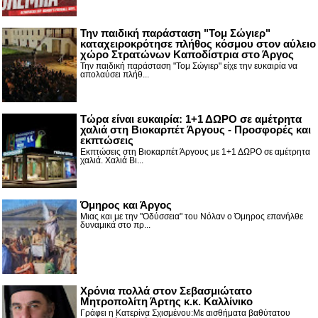
Την παιδική παράσταση "Τομ Σώγιερ"
καταχειροκρότησε πλήθος κόσμου στον αύλειο
χώρο Στρατώνων Καποδίστρια στο Άργος
Την παιδική παράσταση "Τομ Σώγιερ" είχε την ευκαιρία να
απολαύσει πλήθ...
Τώρα είναι ευκαιρία: 1+1 ΔΩΡΟ σε αμέτρητα
χαλιά στη Βιοκαρπέτ Άργους - Προσφορές και
εκπτώσεις
Εκπτώσεις στη Βιοκαρπέτ Άργους με 1+1 ΔΩΡΟ σε αμέτρητα
χαλιά. Χαλιά Βι...
Όμηρος και Άργος
Μιας και με την "Οδύσσεια" του Νόλαν ο Όμηρος επανήλθε
δυναμικά στο πρ...
Χρόνια πολλά στον Σεβασμιώτατο
Μητροπολίτη Άρτης κ.κ. Καλλίνικο
Γράφει η Κατερίνα Σχισμένου:Με αισθήματα βαθύτατου