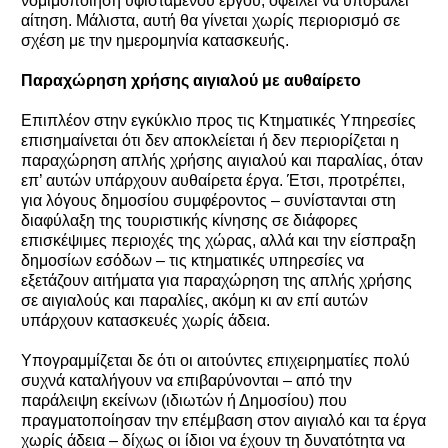
νομιμοποίηση υφιστάμενου έργου, οφείλει να υποβάλει
αίτηση. Μάλιστα, αυτή θα γίνεται χωρίς περιορισμό σε
σχέση με την ημερομηνία κατασκευής.
Παραχώρηση χρήσης αιγιαλού με αυθαίρετο
Επιπλέον στην εγκύκλιο προς τις Κτηματικές Υπηρεσίες
επισημαίνεται ότι δεν αποκλείεται ή δεν περιορίζεται η
παραχώρηση απλής χρήσης αιγιαλού και παραλίας, όταν
επ’ αυτών υπάρχουν αυθαίρετα έργα. Έτσι, προτρέπει,
για λόγους δημοσίου συμφέροντος – συνίστανται στη
διαφύλαξη της τουριστικής κίνησης σε διάφορες
επισκέψιμες περιοχές της χώρας, αλλά και την είσπραξη
δημοσίων εσόδων – τις κτηματικές υπηρεσίες να
εξετάζουν αιτήματα για παραχώρηση της απλής χρήσης
σε αιγιαλούς και παραλίες, ακόμη κι αν επί αυτών
υπάρχουν κατασκευές χωρίς άδεια.
Υπογραμμίζεται δε ότι οι αιτούντες επιχειρηματίες πολύ
συχνά καταλήγουν να επιβαρύνονται – από την
παράλειψη εκείνων (ιδιωτών ή Δημοσίου) που
πραγματοποίησαν την επέμβαση στον αιγιαλό και τα έργα
χωρίς άδεια – δίχως οι ίδιοι να έχουν τη δυνατότητα να