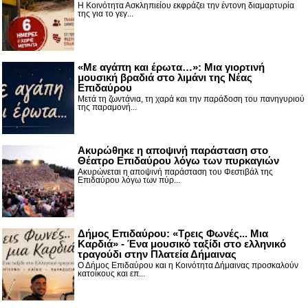
Η Κοινότητα Ασκληπιείου εκφράζει την έντονη διαμαρτυρία
της για το γεγ...
«Με αγάπη και έρωτα…»: Μια γιορτινή
μουσική βραδιά στο λιμάνι της Νέας
Επιδαύρου
Μετά τη ζωντάνια, τη χαρά και την παράδοση του πανηγυριού
της παραμονή...
Ακυρώθηκε η αποψινή παράσταση στο
Θέατρο Επιδαύρου λόγω των πυρκαγιών
Ακυρώνεται η αποψινή παράσταση του Φεστιβάλ της
Επιδαύρου λόγω των πύρ...
Δήμος Επιδαύρου: «Τρεις Φωνές... Μια
Καρδιά» - Ένα μουσικό ταξίδι στο ελληνικό
τραγούδι στην Πλατεία Δήμαινας
Ο Δήμος Επιδαύρου και η Κοινότητα Δήμαινας προσκαλούν
κατοίκους και επ...