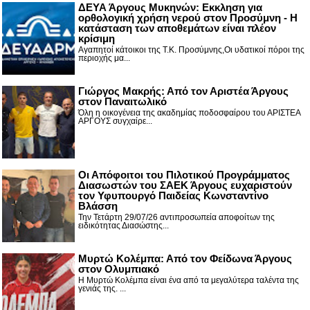
ΔΕΥΑ Άργους Μυκηνών: Εκκληση για
ορθολογική χρήση νερού στον Προσύμνη - Η
κατάσταση των αποθεμάτων είναι πλέον
κρίσιμη
Αγαπητοί κάτοικοι της Τ.Κ. Προσύμνης,Οι υδατικοί πόροι της
περιοχής μα...
Γιώργος Μακρής: Από τον Αριστέα Άργους
στον Παναιτωλικό
Όλη η οικογένεια της ακαδημίας ποδοσφαίρου του ΑΡΙΣΤΕΑ
ΑΡΓΟΥΣ συγχαίρε...
Οι Απόφοιτοι του Πιλοτικού Προγράμματος
Διασωστών του ΣΑΕΚ Άργους ευχαριστούν
τον Υφυπουργό Παιδείας Κωνσταντίνο
Βλάσση
Την Τετάρτη 29/07/26 αντιπροσωπεία αποφοίτων της
ειδικότητας Διασώστης...
Μυρτώ Κολέμπα: Από τον Φείδωνα Άργους
στον Ολυμπιακό
Η Μυρτώ Κολέμπα είναι ένα από τα μεγαλύτερα ταλέντα της
γενιάς της. ...