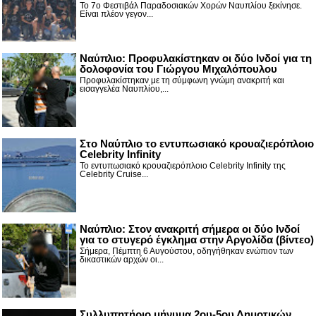
Το 7ο Φεστιβάλ Παραδοσιακών Χορών Ναυπλίου ξεκίνησε.
Είναι πλέον γεγον...
Ναύπλιο: Προφυλακίστηκαν οι δύο Ινδοί για τη
δολοφονία του Γιώργου Μιχαλόπουλου
Προφυλακίστηκαν με τη σύμφωνη γνώμη ανακριτή και
εισαγγελέα Ναυπλίου,...
Στο Ναύπλιο το εντυπωσιακό κρουαζιερόπλοιο
Celebrity Infinity
Το εντυπωσιακό κρουαζιερόπλοιο Celebrity Infinity της
Celebrity Cruise...
Nαύπλιο: Στον ανακριτή σήμερα οι δύο Ινδοί
για το στυγερό έγκλημα στην Αργολίδα (βίντεο)
Σήμερα, Πέμπτη 6 Αυγούστου, οδηγήθηκαν ενώπιον των
δικαστικών αρχών οι...
Συλλυπητήριο μήνυμα 2ου-5ου Δημοτικών