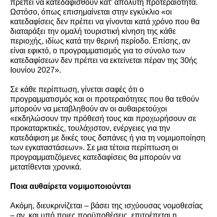
πρέπει να κατεδαφισθούν κατ’ απόλυτη προτεραιότητα.
Ωστόσο, όπως επισημαίνεται στην εγκύκλιο «οι
κατεδαφίσεις δεν πρέπει να γίνονται κατά χρόνο που θα
διαταράξει την ομαλή τουριστική κίνηση της κάθε
περιοχής, ιδίως κατά την θερινή περίοδο. Επίσης, αν
είναι εφικτό, ο προγραμματισμός για το σύνολο των
κατεδαφίσεων δεν πρέπει να εκτείνεται πέραν της 30ής
Ιουνίου 2027».
Σε κάθε περίπτωση, γίνεται σαφές ότι ο
προγραμματισμός και οι προτεραιότητες που θα τεθούν
μπορούν να μεταβληθούν αν οι αυθαιρετούχοι
«εκδηλώσουν την πρόθεσή τους και προχωρήσουν σε
προκαταρκτικές, τουλάχιστον, ενέργειες για την
κατεδάφιση με δικές τους δαπάνες ή για τη νομιμοποίηση
των εγκαταστάσεων». Σε μια τέτοια περίπτωση οι
προγραμματιζόμενες κατεδαφίσεις θα μπορούν να
μετατίθενται χρονικά.
Ποια αυθαίρετα νομιμοποιούνται
Ακόμη, διευκρινίζεται – βάσει της ισχύουσας νομοθεσίας
– αν, και υπό ποιες προϋποθέσεις, επιτρέπεται η