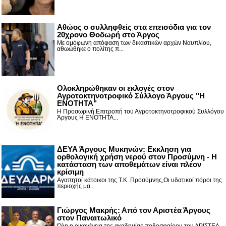
Αθώος ο συλληφθείς στα επεισόδια για τον
20χρονο Θοδωρή στο Άργος
Με ομόφωνη απόφαση των δικαστικών αρχών Ναυπλίου,
αθωώθηκε ο πολίτης π...
Ολοκληρώθηκαν οι εκλογές στον
Αγροτοκτηνοτροφικό Σύλλογο Άργους "Η
ΕΝΟΤΗΤΑ"
Η Προσωρινή Επιτροπή του Αγροτοκτηνοτροφικού Συλλόγου
Άργους Η ΕΝΟΤΗΤΑ...
ΔΕΥΑ Άργους Μυκηνών: Εκκληση για
ορθολογική χρήση νερού στον Προσύμνη - Η
κατάσταση των αποθεμάτων είναι πλέον
κρίσιμη
Αγαπητοί κάτοικοι της Τ.Κ. Προσύμνης,Οι υδατικοί πόροι της
περιοχής μα...
Γιώργος Μακρής: Από τον Αριστέα Άργους
στον Παναιτωλικό