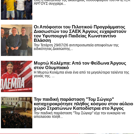
Όλη η οικογένεια της ακαδημίας ποδοσφαίρου του ΑΡΙΣΤΕΑ
ΑΡΓΟΥΣ συγχαίρε...
Οι Απόφοιτοι του Πιλοτικού Προγράμματος
Διασωστών του ΣΑΕΚ Άργους ευχαριστούν
τον Υφυπουργό Παιδείας Κωνσταντίνο
Βλάσση
Την Τετάρτη 29/07/26 αντιπροσωπεία αποφοίτων της
ειδικότητας Διασώστης...
Μυρτώ Κολέμπα: Από τον Φείδωνα Άργους
στον Ολυμπιακό
Η Μυρτώ Κολέμπα είναι ένα από τα μεγαλύτερα ταλέντα της
γενιάς της. ...
Την παιδική παράσταση "Τομ Σώγιερ"
καταχειροκρότησε πλήθος κόσμου στον αύλειο
χώρο Στρατώνων Καποδίστρια στο Άργος
Την παιδική παράσταση "Τομ Σώγιερ" είχε την ευκαιρία να
απολαύσει πλήθ...