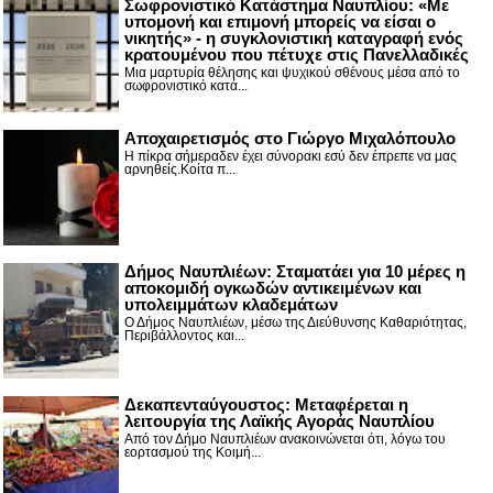
Σωφρονιστικό Κατάστημα Ναυπλίου: «Με
υπομονή και επιμονή μπορείς να είσαι ο
νικητής» - η συγκλονιστική καταγραφή ενός
κρατουμένου που πέτυχε στις Πανελλαδικές
Μια μαρτυρία θέλησης και ψυχικού σθένους μέσα από το
σωφρονιστικό κατά...
Αποχαιρετισμός στο Γιώργο Μιχαλόπουλο
Η πίκρα σήμεραδεν έχει σύνορακι εσύ δεν έπρεπε να μας
αρνηθείς.Κοίτα π...
Δήμος Ναυπλιέων: Σταματάει για 10 μέρες η
αποκομιδή ογκωδών αντικειμένων και
υπολειμμάτων κλαδεμάτων
Ο Δήμος Ναυπλιέων, μέσω της Διεύθυνσης Καθαριότητας,
Περιβάλλοντος και...
Δεκαπενταύγουστος: Μεταφέρεται η
λειτουργία της Λαϊκής Αγοράς Ναυπλίου
Από τον Δήμο Ναυπλιέων ανακοινώνεται ότι, λόγω του
εορτασμού της Κοιμή...