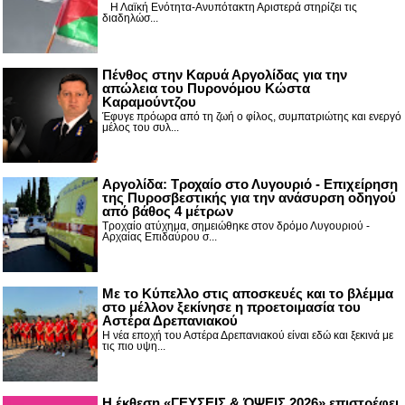
Η Λαϊκή Ενότητα-Ανυπότακτη Αριστερά στηρίζει τις
διαδηλώσ...
Πένθος στην Καρυά Αργολίδας για την
απώλεια του Πυρονόμου Κώστα
Καραμούντζου
Έφυγε πρόωρα από τη ζωή ο φίλος, συμπατριώτης και ενεργό
μέλος του συλ...
Αργολίδα: Τροχαίο στο Λυγουριό - Επιχείρηση
της Πυροσβεστικής για την ανάσυρση οδηγού
από βάθος 4 μέτρων
Τροχαίο ατύχημα, σημειώθηκε στον δρόμο Λυγουριού -
Αρχαίας Επιδαύρου σ...
Με το Κύπελλο στις αποσκευές και το βλέμμα
στο μέλλον ξεκίνησε η προετοιμασία του
Αστέρα Δρεπανιακού
Η νέα εποχή του Αστέρα Δρεπανιακού είναι εδώ και ξεκινά με
τις πιο υψη...
Η έκθεση «ΓΕΥΣΕΙΣ & ΌΨΕΙΣ 2026» επιστρέφει