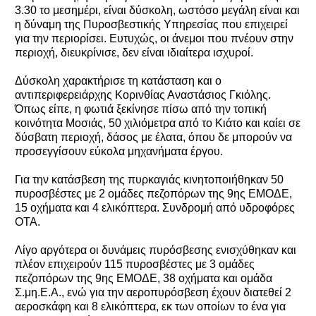
3.30 το μεσημέρι, είναι δύσκολη, ωστόσο μεγάλη είναι και
η δύναμη της Πυροσβεστικής Υπηρεσίας που επιχειρεί
για την περιορίσει. Ευτυχώς, οι άνεμοι που πνέουν στην
περιοχή, διευκρίνισε, δεν είναι ιδιαίτερα ισχυροί.
Δύσκολη χαρακτήρισε τη κατάσταση και ο
αντιπεριφερειάρχης Κορινθίας Αναστάσιος Γκιόλης.
Όπως είπε, η φωτιά ξεκίνησε πίσω από την τοπική
κοινότητα Μοσιάς, 50 χιλιόμετρα από το Κιάτο και καίει σε
δύσβατη περιοχή, δάσος με έλατα, όπου δε μπορούν να
προσεγγίσουν εύκολα μηχανήματα έργου.
Για την κατάσβεση της πυρκαγιάς κινητοποιήθηκαν 50
πυροσβέστες με 2 ομάδες πεζοπόρων της 9ης ΕΜΟΔΕ,
15 οχήματα και 4 ελικόπτερα. Συνδρομή από υδροφόρες
ΟΤΑ.
Λίγο αργότερα οι δυνάμεις πυρόσβεσης ενισχύθηκαν και
πλέον επιχειρούν 115 πυροσβέστες με 3 ομάδες
πεζοπόρων της 9ης ΕΜΟΔΕ, 38 οχήματα και ομάδα
Σ.μη.Ε.Α., ενώ για την αεροπυρόσβεση έχουν διατεθεί 2
αεροσκάφη και 8 ελικόπτερα, εκ των οποίων το ένα για