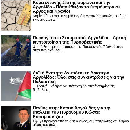
Κύμα έντονης ζέστης σαρώνει και την
Αργολίδα - Πόσο έδειξαν τα θερμόμετρα σε
Άργος και Κρανίδι
Καμίνι θύμιζε για άλλη μια φορά η Αργολίδα, καθώς το κύμα
έντονης ζέστ...
Πυρκαγιά στο Σταυροπόδι Αργολίδας - Άμεση
κινητοποίηση της Πυροσβεστικής
Φωτιά ξέσπασε το μεσημέρι της Παρασκευής 7 Αυγούστου
στην περιοχή Σταυ...
Λαϊκή Ενότητα-Ανυπότακτη Αριστερά
Αργολίδας: Όλοι στις συγκεντρώσεις για την
Παλαιστίνη
Η Λαϊκή Ενότητα-Ανυπότακτη Αριστερά στηρίζει τις
διαδηλώσ...
Πένθος στην Καρυά Αργολίδας για την
απώλεια του Πυρονόμου Κώστα
Καραμούντζου
Έφυγε πρόωρα από τη ζωή ο φίλος, συμπατριώτης και ενεργό
μέλος του συλ...