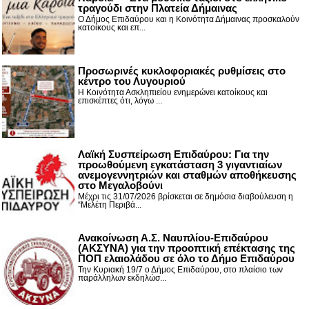
τραγούδι στην Πλατεία Δήμαινας
Ο Δήμος Επιδαύρου και η Κοινότητα Δήμαινας προσκαλούν
κατοίκους και επ...
Προσωρινές κυκλοφοριακές ρυθμίσεις στο
κέντρο του Λυγουριού
Η Κοινότητα Ασκληπιείου ενημερώνει κατοίκους και
επισκέπτες ότι, λόγω ...
Λαϊκή Συσπείρωση Επιδαύρου: Για την
προωθούμενη εγκατάσταση 3 γιγαντιαίων
ανεμογεννητριών και σταθμών αποθήκευσης
στο Μεγαλοβούνι
Μέχρι τις 31/07/2026 βρίσκεται σε δημόσια διαβούλευση η
“Μελέτη Περιβά...
Ανακοίνωση Α.Σ. Ναυπλίου-Επιδαύρου
(ΑΚΣΥΝΑ) για την προοπτική επέκτασης της
ΠΟΠ ελαιολάδου σε όλο το Δήμο Επιδαύρου
Την Κυριακή 19/7 ο Δήμος Επιδαύρου, στο πλαίσιο των
παράλληλων εκδηλώσ...