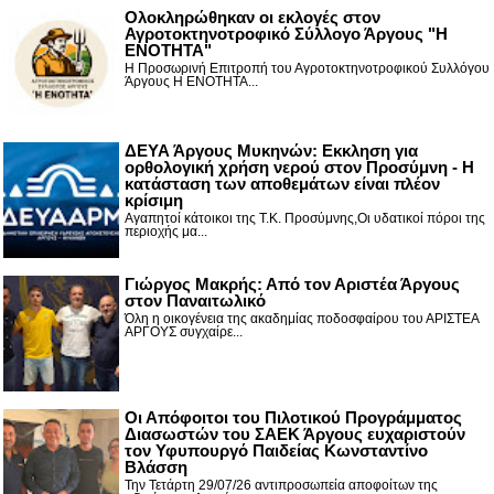
Ολοκληρώθηκαν οι εκλογές στον
Αγροτοκτηνοτροφικό Σύλλογο Άργους "Η
ΕΝΟΤΗΤΑ"
Η Προσωρινή Επιτροπή του Αγροτοκτηνοτροφικού Συλλόγου
Άργους Η ΕΝΟΤΗΤΑ...
ΔΕΥΑ Άργους Μυκηνών: Εκκληση για
ορθολογική χρήση νερού στον Προσύμνη - Η
κατάσταση των αποθεμάτων είναι πλέον
κρίσιμη
Αγαπητοί κάτοικοι της Τ.Κ. Προσύμνης,Οι υδατικοί πόροι της
περιοχής μα...
Γιώργος Μακρής: Από τον Αριστέα Άργους
στον Παναιτωλικό
Όλη η οικογένεια της ακαδημίας ποδοσφαίρου του ΑΡΙΣΤΕΑ
ΑΡΓΟΥΣ συγχαίρε...
Οι Απόφοιτοι του Πιλοτικού Προγράμματος
Διασωστών του ΣΑΕΚ Άργους ευχαριστούν
τον Υφυπουργό Παιδείας Κωνσταντίνο
Βλάσση
Την Τετάρτη 29/07/26 αντιπροσωπεία αποφοίτων της