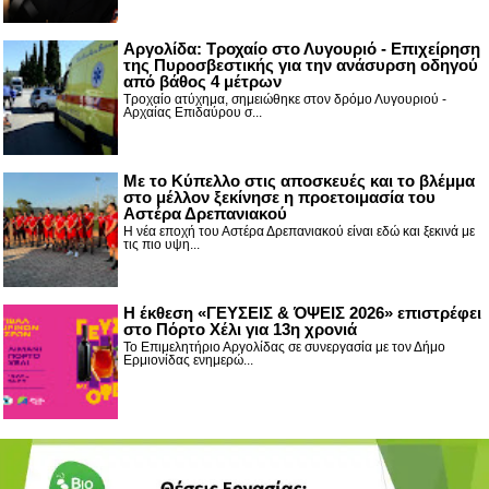
Αργολίδα: Τροχαίο στο Λυγουριό - Επιχείρηση
της Πυροσβεστικής για την ανάσυρση οδηγού
από βάθος 4 μέτρων
Τροχαίο ατύχημα, σημειώθηκε στον δρόμο Λυγουριού -
Αρχαίας Επιδαύρου σ...
Με το Κύπελλο στις αποσκευές και το βλέμμα
στο μέλλον ξεκίνησε η προετοιμασία του
Αστέρα Δρεπανιακού
Η νέα εποχή του Αστέρα Δρεπανιακού είναι εδώ και ξεκινά με
τις πιο υψη...
Η έκθεση «ΓΕΥΣΕΙΣ & ΌΨΕΙΣ 2026» επιστρέφει
στο Πόρτο Χέλι για 13η χρονιά
Το Επιμελητήριο Αργολίδας σε συνεργασία με τον Δήμο
Ερμιονίδας ενημερώ...