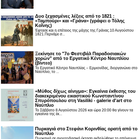
Δυο ξεχασμένες λέξεις από το 1821 :
«Ταμπούρι» και «Γράνα» (γράφει ο Τόλης
Κοΐνης)
Έφτασε και η επέτειος της μάχης της Γράνας.10 Αυγούστου
1821.Περνάμε σ...
Ξεκίνησε το "7ο Φεστιβάλ Παραδοσιακών
χορών" από το Εργατικό Κέντρο Ναυπλίου
(βίντεο)
Το Εργατικό Κέντρο Ναυπλίας – Ερμιονίδας, διοργανώνει στο
Ναύπλιο, το ...
«Μύθος δίχως αίνιγμα»: Εγκαίνια έκθεσης του
διακεκριμένου εικαστικού Κωνσταντίνου
Σπυρόπουλου στη Vasiliki - galerie d'art στο
Ναύπλιο
Το Σάββατο 8 Αυγούστου 2026 και ώρα 20:00 θα γίνουν τα
εγκαίνια της έκ...
Πυρκαγιά στο Στεφάνι Κορινθίας ορατή από το
Ναύπλιο
Πυρκαγιά σε αγροτοδασική έκταση εκδηλώθηκε το απόγευμα