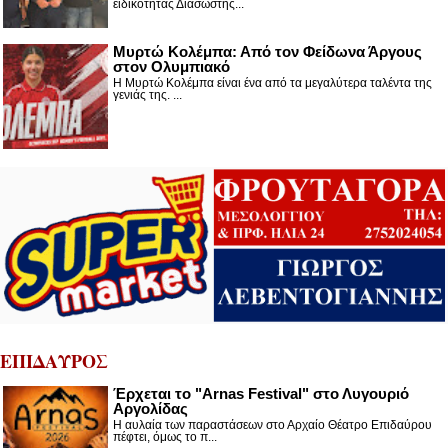
ειδικότητας Διασώστης...
Μυρτώ Κολέμπα: Από τον Φείδωνα Άργους
στον Ολυμπιακό
Η Μυρτώ Κολέμπα είναι ένα από τα μεγαλύτερα ταλέντα της
γενιάς της. ...
ΕΠΙΔΑΥΡΟΣ
Έρχεται το "Arnas Festival" στο Λυγουριό
Αργολίδας
Η αυλαία των παραστάσεων στο Αρχαίο Θέατρο Επιδαύρου
πέφτει, όμως το π...