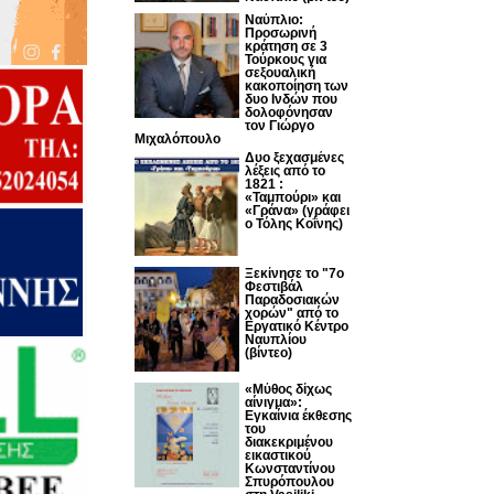
Ναύπλιο:
Προσωρινή
κράτηση σε 3
Τούρκους για
σεξουαλική
κακοποίηση των
δυο Ινδών που
δολοφόνησαν
τον Γιώργο
Μιχαλόπουλο
Δυο ξεχασμένες
λέξεις από το
1821 :
«Ταμπούρι» και
«Γράνα» (γράφει
ο Τόλης Κοΐνης)
Ξεκίνησε το "7ο
Φεστιβάλ
Παραδοσιακών
χορών" από το
Εργατικό Κέντρο
Ναυπλίου
(βίντεο)
«Μύθος δίχως
αίνιγμα»:
Εγκαίνια έκθεσης
του
διακεκριμένου
εικαστικού
Κωνσταντίνου
Σπυρόπουλου