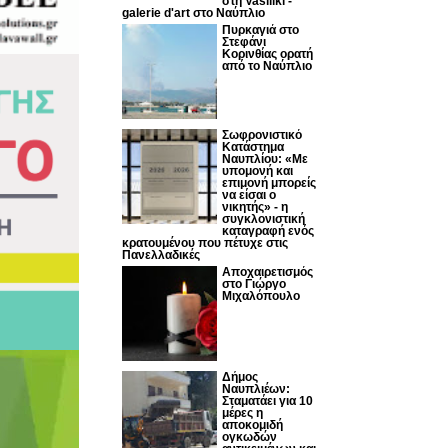
στη Vasiliki -
galerie d'art στο Ναύπλιο
Πυρκαγιά στο
Στεφάνι
Κορινθίας ορατή
από το Ναύπλιο
Σωφρονιστικό
Κατάστημα
Ναυπλίου: «Με
υπομονή και
επιμονή μπορείς
να είσαι ο
νικητής» - η
συγκλονιστική
καταγραφή ενός
κρατουμένου που πέτυχε στις
Πανελλαδικές
Αποχαιρετισμός
στο Γιώργο
Μιχαλόπουλο
Δήμος
Ναυπλιέων:
Σταματάει για 10
μέρες η
αποκομιδή
ογκωδών