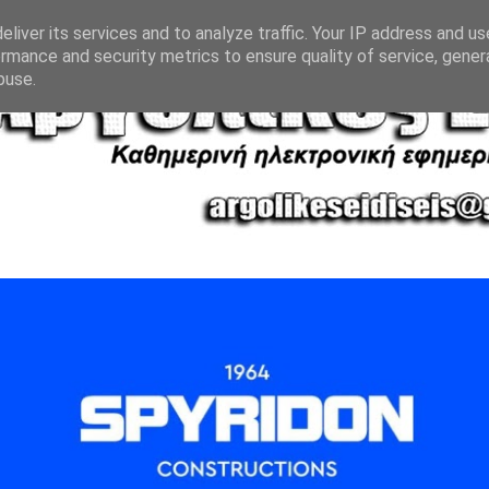
liver its services and to analyze traffic. Your IP address and u
rmance and security metrics to ensure quality of service, gene
buse.