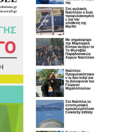
της
Στις φυλακές
Ναυπλίου ο ένας
προφυλακισμένο
ς για την
υπόθεση της
Marfin
Με σημαιοφόρο
την Μαρτυρική
Κύπρο ανοίγει το
7ο Φεστιβάλ
Παραδοσιακών
Χορών Ναυπλίου
Ναύπλιο:
Προφυλακίστηκα
ν οι δύο Ινδοί για
τη δολοφονία του
Γιώργου
Μιχαλόπουλου
Στο Ναύπλιο το
εντυπωσιακό
κρουαζιερόπλοιο
Celebrity Infinity