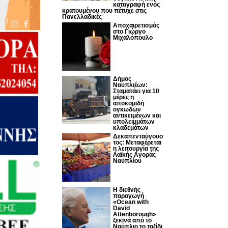
καταγραφή ενός
κρατουμένου που πέτυχε στις
Πανελλαδικές
Αποχαιρετισμός
στο Γιώργο
Μιχαλόπουλο
Δήμος
Ναυπλιέων:
Σταματάει για 10
μέρες η
αποκομιδή
ογκωδών
αντικειμένων και
υπολειμμάτων
κλαδεμάτων
Δεκαπενταύγουσ
τος: Μεταφέρεται
η λειτουργία της
Λαϊκής Αγοράς
Ναυπλίου
Η διεθνής
παραγωγή
«Ocean with
David
Attenborough»
ξεκινά από το
Ναύπλιο το ταξίδι