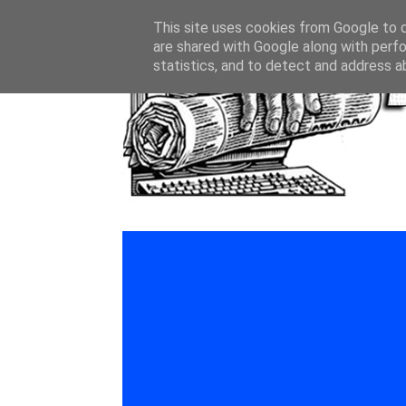
This site uses cookies from Google to de
are shared with Google along with perfo
statistics, and to detect and address a