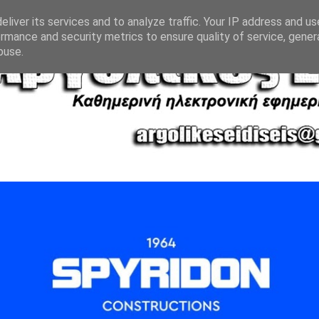
liver its services and to analyze traffic. Your IP address and u
rmance and security metrics to ensure quality of service, gene
buse.