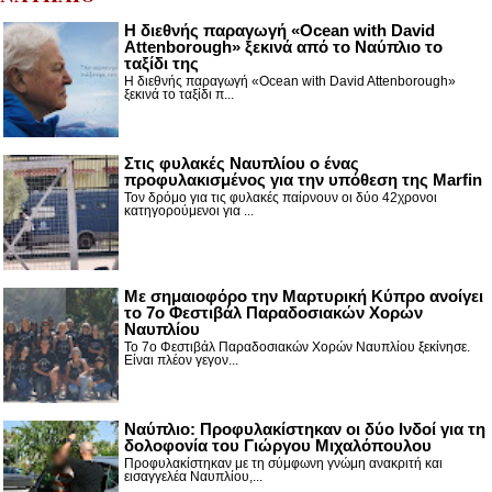
Η διεθνής παραγωγή «Ocean with David
Attenborough» ξεκινά από το Ναύπλιο το
ταξίδι της
Η διεθνής παραγωγή «Ocean with David Attenborough»
ξεκινά το ταξίδι π...
Στις φυλακές Ναυπλίου ο ένας
προφυλακισμένος για την υπόθεση της Marfin
Τον δρόμο για τις φυλακές παίρνουν οι δύο 42χρονοι
κατηγορούμενοι για ...
Με σημαιοφόρο την Μαρτυρική Κύπρο ανοίγει
το 7ο Φεστιβάλ Παραδοσιακών Χορών
Ναυπλίου
Το 7ο Φεστιβάλ Παραδοσιακών Χορών Ναυπλίου ξεκίνησε.
Είναι πλέον γεγον...
Ναύπλιο: Προφυλακίστηκαν οι δύο Ινδοί για τη
δολοφονία του Γιώργου Μιχαλόπουλου
Προφυλακίστηκαν με τη σύμφωνη γνώμη ανακριτή και
εισαγγελέα Ναυπλίου,...