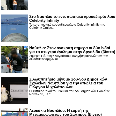
Στο Ναύπλιο το εντυπωσιακό κρουαζιερόπλοιο
Celebrity Infinity
Το εντυπωσιακό κρουαζιερόπλοιο Celebrity Infinity της
Celebrity Cruise...
Nαύπλιο: Στον ανακριτή σήμερα οι δύο Ινδοί
για το στυγερό έγκλημα στην Αργολίδα (βίντεο)
Σήμερα, Πέμπτη 6 Αυγούστου, οδηγήθηκαν ενώπιον των
δικαστικών αρχών οι...
Συλλυπητήριο μήνυμα 2ου-5ου Δημοτικών
Σχολείων Ναυπλίου για την απώλεια του
Γιώργου Μιχαλόπουλου
Οι εκπαιδευτικοί του 2ου και του 5ου Δημοτικών Σχολείων
Ναυπλίου, με α...
Λευκάκια Ναυπλίου: Η εορτή της
Μεταμορφώσεως του Σωτήρος (βίντεο)