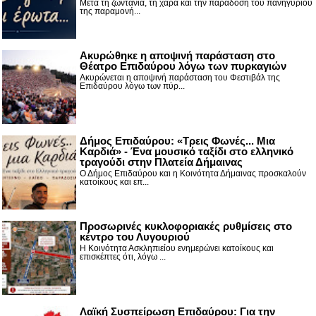
Μετά τη ζωντάνια, τη χαρά και την παράδοση του πανηγυριού
της παραμονή...
Ακυρώθηκε η αποψινή παράσταση στο
Θέατρο Επιδαύρου λόγω των πυρκαγιών
Ακυρώνεται η αποψινή παράσταση του Φεστιβάλ της
Επιδαύρου λόγω των πύρ...
Δήμος Επιδαύρου: «Τρεις Φωνές... Μια
Καρδιά» - Ένα μουσικό ταξίδι στο ελληνικό
τραγούδι στην Πλατεία Δήμαινας
Ο Δήμος Επιδαύρου και η Κοινότητα Δήμαινας προσκαλούν
κατοίκους και επ...
Προσωρινές κυκλοφοριακές ρυθμίσεις στο
κέντρο του Λυγουριού
Η Κοινότητα Ασκληπιείου ενημερώνει κατοίκους και
επισκέπτες ότι, λόγω ...
Λαϊκή Συσπείρωση Επιδαύρου: Για την