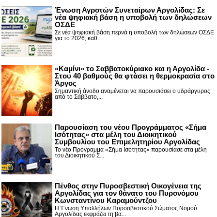
Ένωση Αγροτών Συνεταίρων Αργολίδας: Σε
νέα ψηφιακή βάση η υποβολή των δηλώσεων
ΟΣΔΕ
Σε νέα ψηφιακή βάση περνά η υποβολή των δηλώσεων ΟΣΔΕ
για το 2026, καθ...
«Καμίνι» το Σαββατοκύριακο και η Αργολίδα -
Στου 40 βαθμούς θα φτάσει η θερμοκρασία στο
Άργος
Σημαντική άνοδο αναμένεται να παρουσιάσει ο υδράργυρος
από το Σάββατο,...
Παρουσίαση του νέου Προγράμματος «Σήμα
Ισότητας» στα μέλη του Διοικητικού
Συμβουλίου του Επιμελητηρίου Αργολίδας
Το νέο Πρόγραμμα «Σήμα Ισότητας» παρουσίασε στα μέλη
του Διοικητικού Σ...
Πένθος στην Πυροσβεστική Οικογένεια της
Αργολίδας για τον θάνατο του Πυρονόμου
Κωνσταντίνου Καραμούντζου
Η Ένωση Υπαλλήλων Πυροσβεστικού Σώματος Νομού
Αργολίδας εκφράζει τη βα...