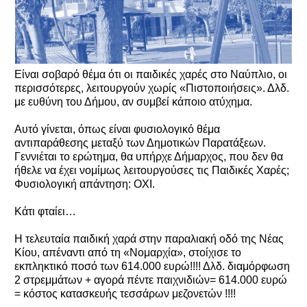
Είναι σοβαρό θέμα ότι οι παιδικές χαρές στο Ναύπλιο, οι
περισσότερες, λειτουργούν χωρίς «Πιστοποιήσεις». Δλδ.
με ευθύνη του Δήμου, αν συμβεί κάποιο ατύχημα.
Αυτό γίνεται, όπως είναι φυσιολογικό θέμα
αντιπαράθεσης μεταξύ των Δημοτικών Παρατάξεων.
Γεννιέται το ερώτημα, θα υπήρχε Δήμαρχος, που δεν θα
ήθελε να έχει νομίμως λειτουργούσες τις Παιδικές Χαρές;
Φυσιολογική απάντηση: ΟΧΙ.
Κάτι φταίει…
Η τελευταία παιδική χαρά στην παραλιακή οδό της Νέας
Κίου, απέναντι από τη «Νομαρχία», στοίχισε το
εκπληκτικό ποσό των 614.000 ευρώ!!!! Δλδ. διαμόρφωση
2 στρεμμάτων + αγορά πέντε παιχνιδιών= 614.000 ευρώ
= κόστος κατασκευής τεσσάρων μεζονετών !!!!