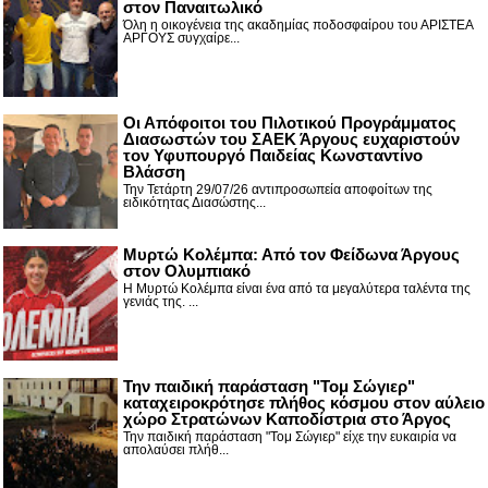
στον Παναιτωλικό
Όλη η οικογένεια της ακαδημίας ποδοσφαίρου του ΑΡΙΣΤΕΑ
ΑΡΓΟΥΣ συγχαίρε...
Οι Απόφοιτοι του Πιλοτικού Προγράμματος
Διασωστών του ΣΑΕΚ Άργους ευχαριστούν
τον Υφυπουργό Παιδείας Κωνσταντίνο
Βλάσση
Την Τετάρτη 29/07/26 αντιπροσωπεία αποφοίτων της
ειδικότητας Διασώστης...
Μυρτώ Κολέμπα: Από τον Φείδωνα Άργους
στον Ολυμπιακό
Η Μυρτώ Κολέμπα είναι ένα από τα μεγαλύτερα ταλέντα της
γενιάς της. ...
Την παιδική παράσταση "Τομ Σώγιερ"
καταχειροκρότησε πλήθος κόσμου στον αύλειο
χώρο Στρατώνων Καποδίστρια στο Άργος
Την παιδική παράσταση "Τομ Σώγιερ" είχε την ευκαιρία να
απολαύσει πλήθ...