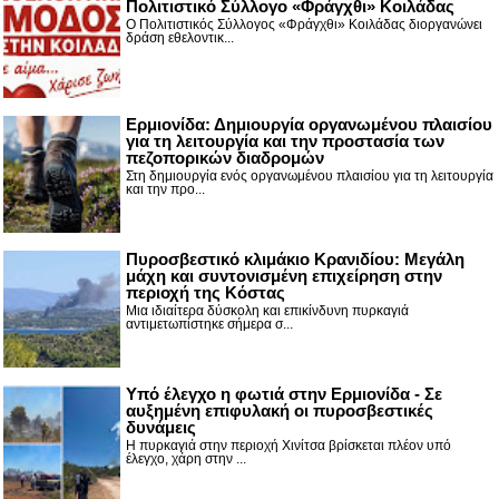
Πολιτιστικό Σύλλογο «Φράγχθι» Κοιλάδας
Ο Πολιτιστικός Σύλλογος «Φράγχθι» Κοιλάδας διοργανώνει
δράση εθελοντικ...
Ερμιονίδα: Δημιουργία οργανωμένου πλαισίου
για τη λειτουργία και την προστασία των
πεζοπορικών διαδρομών
Στη δημιουργία ενός οργανωμένου πλαισίου για τη λειτουργία
και την προ...
Πυροσβεστικό κλιμάκιο Κρανιδίου: Μεγάλη
μάχη και συντονισμένη επιχείρηση στην
περιοχή της Κόστας
Μια ιδιαίτερα δύσκολη και επικίνδυνη πυρκαγιά
αντιμετωπίστηκε σήμερα σ...
Υπό έλεγχο η φωτιά στην Ερμιονίδα - Σε
αυξημένη επιφυλακή οι πυροσβεστικές
δυνάμεις
Η πυρκαγιά στην περιοχή Χινίτσα βρίσκεται πλέον υπό
έλεγχο, χάρη στην ...