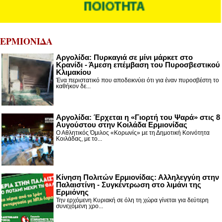
ΕΡΜΙΟΝΙΔΑ
Αργολίδα: Πυρκαγιά σε μίνι μάρκετ στο
Κρανίδι - Άμεση επέμβαση του Πυροσβεστικού
Κλιμακίου
Ένα περιστατικό που αποδεικνύει ότι για έναν πυροσβέστη το
καθήκον δε...
Αργολίδα: Έρχεται η «Γιορτή του Ψαρά» στις 8
Αυγούστου στην Κοιλάδα Ερμιονίδας
Ο Αθλητικός Όμιλος «Κορωνίς» με τη Δημοτική Κοινότητα
Κοιλάδας, με το...
Κίνηση Πολιτών Ερμιονίδας: Αλληλεγγύη στην
Παλαιστίνη - Συγκέντρωση στο λιμάνι της
Ερμιόνης
Την ερχόμενη Κυριακή σε όλη τη χώρα γίνεται για δεύτερη
συνεχόμενη χρο...