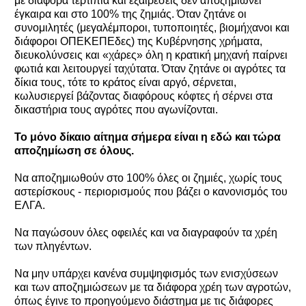
με διάφορα τερτίπια και εξαιρέσεις δεν αποζημιώνει
έγκαιρα και στο 100% της ζημιάς. Όταν ζητάνε οι
συνομιλητές (μεγαλέμποροι, τυποποιητές, βιομήχανοι και
διάφοροι ΟΠΕΚΕΠΕδες) της Κυβέρνησης χρήματα,
διευκολύνσεις και «χάρες» όλη η κρατική μηχανή παίρνει
φωτιά και λειτουργεί ταχύτατα. Όταν ζητάνε οι αγρότες τα
δίκια τους, τότε το κράτος είναι αργό, σέρνεται,
κωλυσιεργεί βάζοντας διαφόρους κόφτες ή σέρνει στα
δικαστήρια τους αγρότες που αγωνίζονται.
Το μόνο δίκαιο αίτημα σήμερα είναι η εδώ και τώρα
αποζημίωση σε όλους.
Να αποζημιωθούν στο 100% όλες οι ζημιές, χωρίς τους
αστερίσκους - περιορισμούς που βάζει ο κανονισμός του
ΕΛΓΑ.
Να παγώσουν όλες οφειλές και να διαγραφούν τα χρέη
των πληγέντων.
Να μην υπάρχει κανένα συμψηφισμός των ενισχύσεων
και των αποζημιώσεων με τα διάφορα χρέη των αγροτών,
όπως έγινε το προηγούμενο διάστημα με τις διάφορες