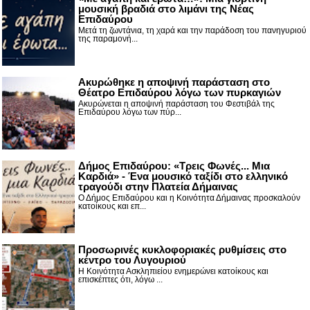
μουσική βραδιά στο λιμάνι της Νέας
Επιδαύρου
Μετά τη ζωντάνια, τη χαρά και την παράδοση του πανηγυριού
της παραμονή...
Ακυρώθηκε η αποψινή παράσταση στο
Θέατρο Επιδαύρου λόγω των πυρκαγιών
Ακυρώνεται η αποψινή παράσταση του Φεστιβάλ της
Επιδαύρου λόγω των πύρ...
Δήμος Επιδαύρου: «Τρεις Φωνές... Μια
Καρδιά» - Ένα μουσικό ταξίδι στο ελληνικό
τραγούδι στην Πλατεία Δήμαινας
Ο Δήμος Επιδαύρου και η Κοινότητα Δήμαινας προσκαλούν
κατοίκους και επ...
Προσωρινές κυκλοφοριακές ρυθμίσεις στο
κέντρο του Λυγουριού
Η Κοινότητα Ασκληπιείου ενημερώνει κατοίκους και
επισκέπτες ότι, λόγω ...