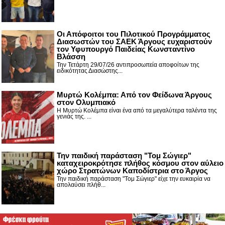
Οι Απόφοιτοι του Πιλοτικού Προγράμματος
Διασωστών του ΣΑΕΚ Άργους ευχαριστούν
τον Υφυπουργό Παιδείας Κωνσταντίνο
Βλάσση
Την Τετάρτη 29/07/26 αντιπροσωπεία αποφοίτων της
ειδικότητας Διασώστης...
Μυρτώ Κολέμπα: Από τον Φείδωνα Άργους
στον Ολυμπιακό
Η Μυρτώ Κολέμπα είναι ένα από τα μεγαλύτερα ταλέντα της
γενιάς της. ...
Την παιδική παράσταση "Τομ Σώγιερ"
καταχειροκρότησε πλήθος κόσμου στον αύλειο
χώρο Στρατώνων Καποδίστρια στο Άργος
Την παιδική παράσταση "Τομ Σώγιερ" είχε την ευκαιρία να
απολαύσει πλήθ...