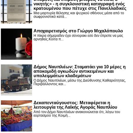
νικητής» - η συγκλονιστική καταγραφή ενός
κρατουμένου που πέτυχε στις Πανελλαδικές
Μια μαρτυρία θέλησης και ψυχικού σθένους μέσα από το
σωφρονιστικό κατά...
Αποχαιρετισμός στο Γιώργο Μιχαλόπουλο
Η πίκρα σήμεραδεν έχει σύνορακι εσύ δεν έπρεπε να μας
αρνηθείς.Κοίτα π...
Δήμος Ναυπλιέων: Σταματάει για 10 μέρες η
αποκομιδή ογκωδών αντικειμένων και
υπολειμμάτων κλαδεμάτων
Ο Δήμος Ναυπλιέων, μέσω της Διεύθυνσης Καθαριότητας,
Περιβάλλοντος και...
Δεκαπενταύγουστος: Μεταφέρεται η
λειτουργία της Λαϊκής Αγοράς Ναυπλίου
Από τον Δήμο Ναυπλιέων ανακοινώνεται ότι, λόγω του
εορτασμού της Κοιμή...