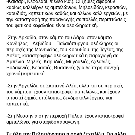
-Καίσαρι, Κεφαλάρι, Φενεό κ.α.). Οι ζημιές αφορούν
κυρίως καλλιέργειες αμπελώνων, Μηλοειδών, κερασιών,
καρυδιάς, κηπευτικών καθώς και άλλων καλλιεργειών, με
την καταστροφή της παραγωγής σε πολλές περιπτώσεις
του φυτικού κεφαλαίου είναι ολοκληρωτική.
-Στην Αρκαδία, στον κάμπο του Δάρα, στον κάμπο
Κανδήλας – Λεβιδίου – Παλαιόπυργου, ολόκληρες οι
περιοχές της Μαντινείας, του Κορυθίου, της Τεγέας, της
Ασέας, καταστράφηκε ολοκληρωτικά η παραγωγή σε
Αμπέλια, Μηλιές, Καρυδιές, Μυγδαλιές, Αχλαδιές,
Ροδακινιές, Κερασιές, Βυσσινιές (για δεύτερη συνεχή
χρονιά) κηπευτικά.
-Στην Αργολίδα σε Σκοτεινή-Αλέα, αλλά και σε περιοχές
του κάμπου, έχουν καταστραφεί αμπελώνες και έχουν
υποστεί ζημιές υπόλοιπες δενδροκαλλιέργειες και
κηπευτικά.
-Στη Μεσσηνία στην περιοχή Πύλου, έχουν καταστραφεί
αμπελώνες για σταφιδοπαραγωγή.
Σε όλη την Πελοπόννησο η οργή ξεχειλίζει. Για άλλη