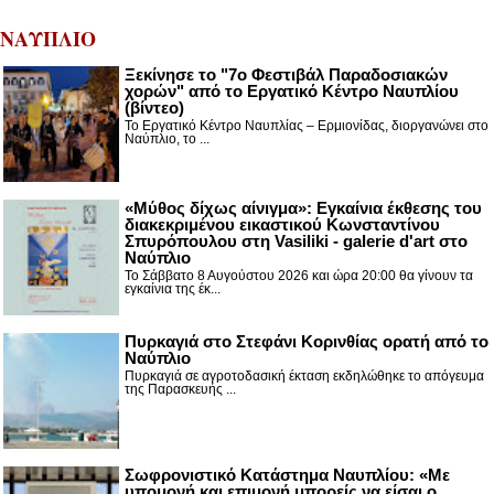
ΝΑΥΠΛΙΟ
Ξεκίνησε το "7ο Φεστιβάλ Παραδοσιακών
χορών" από το Εργατικό Κέντρο Ναυπλίου
(βίντεο)
Το Εργατικό Κέντρο Ναυπλίας – Ερμιονίδας, διοργανώνει στο
Ναύπλιο, το ...
«Μύθος δίχως αίνιγμα»: Εγκαίνια έκθεσης του
διακεκριμένου εικαστικού Κωνσταντίνου
Σπυρόπουλου στη Vasiliki - galerie d'art στο
Ναύπλιο
Το Σάββατο 8 Αυγούστου 2026 και ώρα 20:00 θα γίνουν τα
εγκαίνια της έκ...
Πυρκαγιά στο Στεφάνι Κορινθίας ορατή από το
Ναύπλιο
Πυρκαγιά σε αγροτοδασική έκταση εκδηλώθηκε το απόγευμα
της Παρασκευής ...
Σωφρονιστικό Κατάστημα Ναυπλίου: «Με
υπομονή και επιμονή μπορείς να είσαι ο