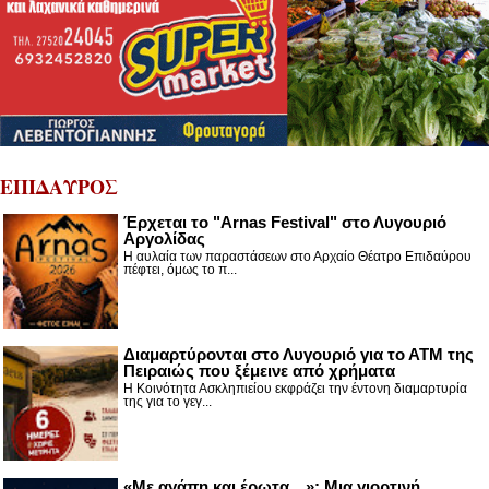
ΕΠΙΔΑΥΡΟΣ
Έρχεται το "Arnas Festival" στο Λυγουριό
Αργολίδας
Η αυλαία των παραστάσεων στο Αρχαίο Θέατρο Επιδαύρου
πέφτει, όμως το π...
Διαμαρτύρονται στο Λυγουριό για το ΑΤΜ της
Πειραιώς που ξέμεινε από χρήματα
Η Κοινότητα Ασκληπιείου εκφράζει την έντονη διαμαρτυρία
της για το γεγ...
«Με αγάπη και έρωτα…»: Μια γιορτινή