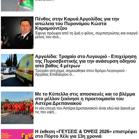
Πένθος στην Καρυά Αργολίδας για την
απώλεια του Πυρονόμου Κώστα
Καραμούντζου
Έφυγε πρόωρα από τη ζωή ο φίλος, συμπατριώτης και ενεργό
μέλος του συλ...
Αργολίδα: Τροχαίο στο Λυγουριό - Επιχείρηση
της Πυροσβεστικής για την ανάσυρση οδηγού
από βάθος 4 μέτρων
Τροχαίο ατύχημα, σημειώθηκε στον δρόμο Λυγουριού -
Αρχαίας Επιδαύρου σ...
Με το Κύπελλο στις αποσκευές και το βλέμμα
στο μέλλον ξεκίνησε η προετοιμασία του
Αστέρα Δρεπανιακού
Η νέα εποχή του Αστέρα Δρεπανιακού είναι εδώ και ξεκινά με
τις πιο υψη...
Η έκθεση «ΓΕΥΣΕΙΣ & ΌΨΕΙΣ 2026» επιστρέφει
στο Πόρτο Χέλι για 13η χρονιά