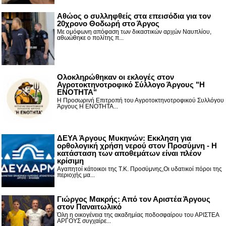
Αθώος ο συλληφθείς στα επεισόδια για τον
20χρονο Θοδωρή στο Άργος
Με ομόφωνη απόφαση των δικαστικών αρχών Ναυπλίου,
αθωώθηκε ο πολίτης π...
Ολοκληρώθηκαν οι εκλογές στον
Αγροτοκτηνοτροφικό Σύλλογο Άργους "Η
ΕΝΟΤΗΤΑ"
Η Προσωρινή Επιτροπή του Αγροτοκτηνοτροφικού Συλλόγου
Άργους Η ΕΝΟΤΗΤΑ...
ΔΕΥΑ Άργους Μυκηνών: Εκκληση για
ορθολογική χρήση νερού στον Προσύμνη - Η
κατάσταση των αποθεμάτων είναι πλέον
κρίσιμη
Αγαπητοί κάτοικοι της Τ.Κ. Προσύμνης,Οι υδατικοί πόροι της
περιοχής μα...
Γιώργος Μακρής: Από τον Αριστέα Άργους
στον Παναιτωλικό
Όλη η οικογένεια της ακαδημίας ποδοσφαίρου του ΑΡΙΣΤΕΑ
ΑΡΓΟΥΣ συγχαίρε...