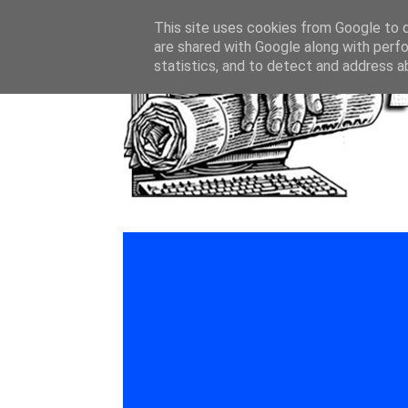
This site uses cookies from Google to de
are shared with Google along with perfo
statistics, and to detect and address a