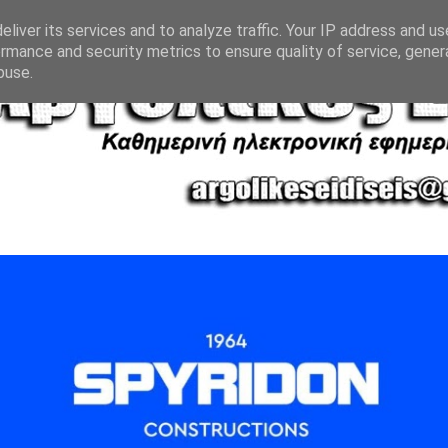
liver its services and to analyze traffic. Your IP address and u
rmance and security metrics to ensure quality of service, gene
buse.