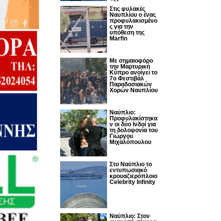
Στις φυλακές
Ναυπλίου ο ένας
προφυλακισμένο
ς για την
υπόθεση της
Marfin
Με σημαιοφόρο
την Μαρτυρική
Κύπρο ανοίγει το
7ο Φεστιβάλ
Παραδοσιακών
Χορών Ναυπλίου
Ναύπλιο:
Προφυλακίστηκα
ν οι δύο Ινδοί για
τη δολοφονία του
Γιώργου
Μιχαλόπουλου
Στο Ναύπλιο το
εντυπωσιακό
κρουαζιερόπλοιο
Celebrity Infinity
Nαύπλιο: Στον