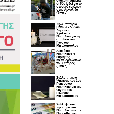
ανακριτή σήμερα
οι δύο Ινδοί για το
στυγερό έγκλημα
στην Αργολίδα
(βίντεο)
Συλλυπητήριο
μήνυμα 2ου-5ου
Δημοτικών
Σχολείων
Ναυπλίου για την
απώλεια του
Γιώργου
Μιχαλόπουλου
Λευκάκια
Ναυπλίου: Η
εορτή της
Μεταμορφώσεως
του Σωτήρος
(βίντεο)
Συλλυπητήριο
Ψήφισμα του 1ου
Γυμνασίου
Ναυπλίου για τον
θάνατο του
Γιώργου
Μιχαλόπουλου
Σύλληψη και
πρόστιμο στο
Ναύπλιο από την
Πυροσβεστική