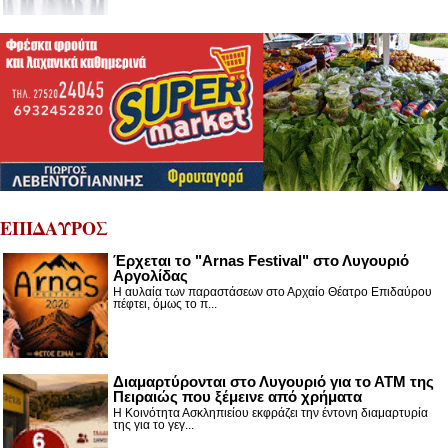
ΕΠΙΔΑΥΡΟΣ
Έρχεται το "Arnas Festival" στο Λυγουριό
Αργολίδας
Η αυλαία των παραστάσεων στο Αρχαίο Θέατρο Επιδαύρου
πέφτει, όμως το π...
Διαμαρτύρονται στο Λυγουριό για το ΑΤΜ της
Πειραιώς που ξέμεινε από χρήματα
Η Κοινότητα Ασκληπιείου εκφράζει την έντονη διαμαρτυρία
της για το γεγ...