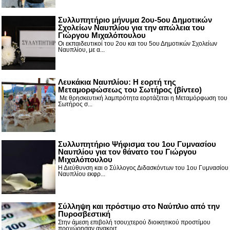
Συλλυπητήριο μήνυμα 2ου-5ου Δημοτικών
Σχολείων Ναυπλίου για την απώλεια του
Γιώργου Μιχαλόπουλου
Οι εκπαιδευτικοί του 2ου και του 5ου Δημοτικών Σχολείων
Ναυπλίου, με α...
Λευκάκια Ναυπλίου: Η εορτή της
Μεταμορφώσεως του Σωτήρος (βίντεο)
Με θρησκευτική λαμπρότητα εορτάζεται η Μεταμόρφωση του
Σωτήρος σ...
Συλλυπητήριο Ψήφισμα του 1ου Γυμνασίου
Ναυπλίου για τον θάνατο του Γιώργου
Μιχαλόπουλου
Η Διεύθυνση και ο Σύλλογος Διδασκόντων του 1ου Γυμνασίου
Ναυπλίου εκφρ...
Σύλληψη και πρόστιμο στο Ναύπλιο από την
Πυροσβεστική
Στην άμεση επιβολή τσουχτερού διοικητικού προστίμου
προχώρησαν ανακριτ...