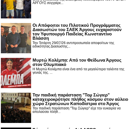
ΑΡΓΟΥΣ συγχαίρε...
Οι Απόφοιτοι του Πιλοτικού Προγράμματος
Διασωστών του ΣΑΕΚ Άργους ευχαριστούν
τον Υφυπουργό Παιδείας Κωνσταντίνο
Βλάσση
Την Τετάρτη 29/07/26 αντιπροσωπεία αποφοίτων της
ειδικότητας Διασώστης...
Μυρτώ Κολέμπα: Από τον Φείδωνα Άργους
στον Ολυμπιακό
Η Μυρτώ Κολέμπα είναι ένα από τα μεγαλύτερα ταλέντα της
γενιάς της. ...
Την παιδική παράσταση "Τομ Σώγιερ"
καταχειροκρότησε πλήθος κόσμου στον αύλειο
χώρο Στρατώνων Καποδίστρια στο Άργος
Την παιδική παράσταση "Τομ Σώγιερ" είχε την ευκαιρία να
απολαύσει πλήθ...