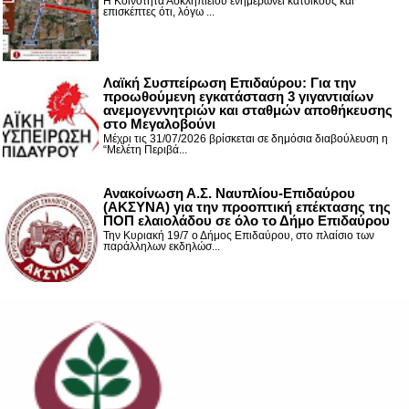
Η Κοινότητα Ασκληπιείου ενημερώνει κατοίκους και
επισκέπτες ότι, λόγω ...
Λαϊκή Συσπείρωση Επιδαύρου: Για την
προωθούμενη εγκατάσταση 3 γιγαντιαίων
ανεμογεννητριών και σταθμών αποθήκευσης
στο Μεγαλοβούνι
Μέχρι τις 31/07/2026 βρίσκεται σε δημόσια διαβούλευση η
“Μελέτη Περιβά...
Ανακοίνωση Α.Σ. Ναυπλίου-Επιδαύρου
(ΑΚΣΥΝΑ) για την προοπτική επέκτασης της
ΠΟΠ ελαιολάδου σε όλο το Δήμο Επιδαύρου
Την Κυριακή 19/7 ο Δήμος Επιδαύρου, στο πλαίσιο των
παράλληλων εκδηλώσ...