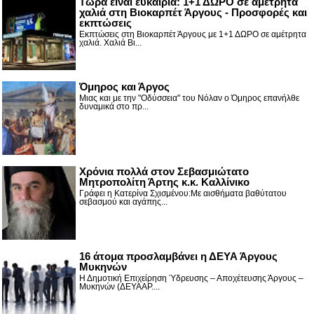
Τώρα είναι ευκαιρία: 1+1 ΔΩΡΟ σε αμέτρητα
χαλιά στη Βιοκαρπέτ Άργους - Προσφορές και
εκπτώσεις
Εκπτώσεις στη Βιοκαρπέτ Άργους με 1+1 ΔΩΡΟ σε αμέτρητα
χαλιά. Χαλιά Βι...
Όμηρος και Άργος
Μιας και με την "Οδύσσεια" του Νόλαν ο Όμηρος επανήλθε
δυναμικά στο πρ...
Χρόνια πολλά στον Σεβασμιώτατο
Μητροπολίτη Άρτης κ.κ. Καλλίνικο
Γράφει η Κατερίνα Σχισμένου:Με αισθήματα βαθύτατου
σεβασμού και αγάπης...
16 άτομα προσλαμβάνει η ΔΕΥΑ Άργους
Μυκηνών
Η Δημοτική Επιχείρηση Ύδρευσης – Αποχέτευσης Άργους –
Μυκηνών (ΔΕΥΑΑΡ....