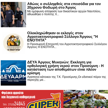
Αθώος ο συλληφθείς στα επεισόδια για τον
20χρονο Θοδωρή στο Άργος
Με ομόφωνη απόφαση των δικαστικών αρχών Ναυπλίου,
αθωώθηκε ο πολίτης π...
Ολοκληρώθηκαν οι εκλογές στον
Αγροτοκτηνοτροφικό Σύλλογο Άργους "Η
ΕΝΟΤΗΤΑ"
Η Προσωρινή Επιτροπή του Αγροτοκτηνοτροφικού Συλλόγου
Άργους Η ΕΝΟΤΗΤΑ...
ΔΕΥΑ Άργους Μυκηνών: Εκκληση για
ορθολογική χρήση νερού στον Προσύμνη - Η
κατάσταση των αποθεμάτων είναι πλέον
κρίσιμη
Αγαπητοί κάτοικοι της Τ.Κ. Προσύμνης,Οι υδατικοί πόροι της
περιοχής μα...