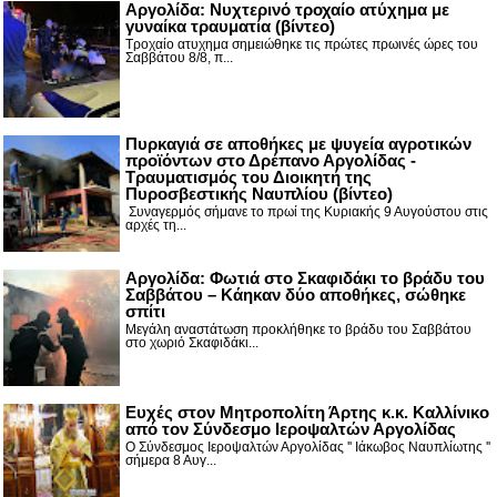
Αργολίδα: Νυχτερινό τροχαίο ατύχημα με
γυναίκα τραυματία (βίντεο)
Τροχαίο ατυχημα σημειώθηκε τις πρώτες πρωινές ώρες του
Σαββάτου 8/8, π...
Πυρκαγιά σε αποθήκες με ψυγεία αγροτικών
προϊόντων στο Δρέπανο Αργολίδας -
Τραυματισμός του Διοικητή της
Πυροσβεστικής Ναυπλίου (βίντεο)
Συναγερμός σήμανε το πρωί της Κυριακής 9 Αυγούστου στις
αρχές τη...
Αργολίδα: Φωτιά στο Σκαφιδάκι το βράδυ του
Σαββάτου – Κάηκαν δύο αποθήκες, σώθηκε
σπίτι
Μεγάλη αναστάτωση προκλήθηκε το βράδυ του Σαββάτου
στο χωριό Σκαφιδάκι...
Ευχές στον Μητροπολίτη Άρτης κ.κ. Καλλίνικο
από τον Σύνδεσμο Ιεροψαλτών Αργολίδας
Ο Σύνδεσμος Ιεροψαλτών Αργολίδας '' Ιάκωβος Ναυπλίωτης ''
σήμερα 8 Αυγ...