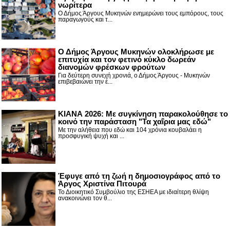
νωρίτερα
Ο Δήμος Άργους Μυκηνών ενημερώνει τους εμπόρους, τους
παραγωγούς και τ...
Ο Δήμος Άργους Μυκηνών ολοκλήρωσε με
επιτυχία και τον φετινό κύκλο δωρεάν
διανομών φρέσκων φρούτων
Για δεύτερη συνεχή χρονιά, ο Δήμος Άργους - Μυκηνών
επιβεβαιώνει την έ...
ΚΙΑΝΑ 2026: Με συγκίνηση παρακολούθησε το
κοινό την παράσταση "Τα χαΐρια μας εδώ"
Με την αλήθεια που εδώ και 104 χρόνια κουβαλάει η
προσφυγική ψυχή και ...
Έφυγε από τη ζωή η δημοσιογράφος από το
Άργος Χριστίνα Πιτουρά
Το Διοικητικό Συμβούλιο της ΕΣΗΕΑ με ιδιαίτερη θλίψη
ανακοινώνει τον θ...