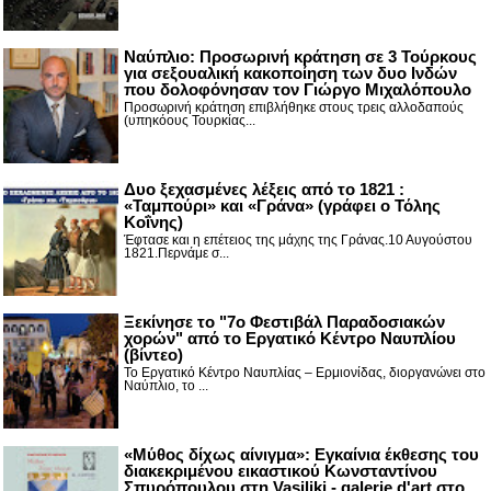
Ναύπλιο: Προσωρινή κράτηση σε 3 Τούρκους
για σεξουαλική κακοποίηση των δυο Ινδών
που δολοφόνησαν τον Γιώργο Μιχαλόπουλο
Προσωρινή κράτηση επιβλήθηκε στους τρεις αλλοδαπούς
(υπηκόους Τουρκίας...
Δυο ξεχασμένες λέξεις από το 1821 :
«Ταμπούρι» και «Γράνα» (γράφει ο Τόλης
Κοΐνης)
Έφτασε και η επέτειος της μάχης της Γράνας.10 Αυγούστου
1821.Περνάμε σ...
Ξεκίνησε το "7ο Φεστιβάλ Παραδοσιακών
χορών" από το Εργατικό Κέντρο Ναυπλίου
(βίντεο)
Το Εργατικό Κέντρο Ναυπλίας – Ερμιονίδας, διοργανώνει στο
Ναύπλιο, το ...
«Μύθος δίχως αίνιγμα»: Εγκαίνια έκθεσης του
διακεκριμένου εικαστικού Κωνσταντίνου
Σπυρόπουλου στη Vasiliki - galerie d'art στο