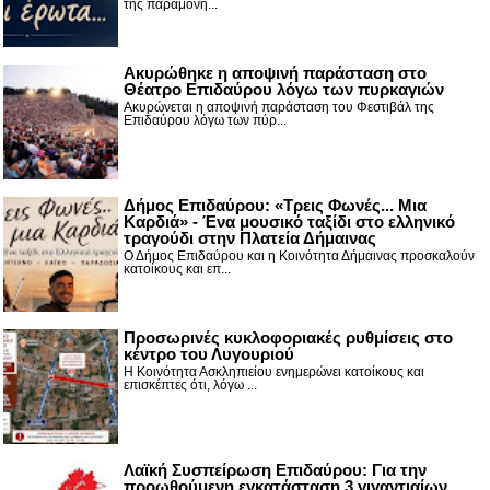
της παραμονή...
Ακυρώθηκε η αποψινή παράσταση στο
Θέατρο Επιδαύρου λόγω των πυρκαγιών
Ακυρώνεται η αποψινή παράσταση του Φεστιβάλ της
Επιδαύρου λόγω των πύρ...
Δήμος Επιδαύρου: «Τρεις Φωνές... Μια
Καρδιά» - Ένα μουσικό ταξίδι στο ελληνικό
τραγούδι στην Πλατεία Δήμαινας
Ο Δήμος Επιδαύρου και η Κοινότητα Δήμαινας προσκαλούν
κατοίκους και επ...
Προσωρινές κυκλοφοριακές ρυθμίσεις στο
κέντρο του Λυγουριού
Η Κοινότητα Ασκληπιείου ενημερώνει κατοίκους και
επισκέπτες ότι, λόγω ...
Λαϊκή Συσπείρωση Επιδαύρου: Για την
προωθούμενη εγκατάσταση 3 γιγαντιαίων