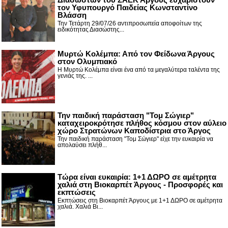
τον Υφυπουργό Παιδείας Κωνσταντίνο
Βλάσση
Την Τετάρτη 29/07/26 αντιπροσωπεία αποφοίτων της
ειδικότητας Διασώστης...
Μυρτώ Κολέμπα: Από τον Φείδωνα Άργους
στον Ολυμπιακό
Η Μυρτώ Κολέμπα είναι ένα από τα μεγαλύτερα ταλέντα της
γενιάς της. ...
Την παιδική παράσταση "Τομ Σώγιερ"
καταχειροκρότησε πλήθος κόσμου στον αύλειο
χώρο Στρατώνων Καποδίστρια στο Άργος
Την παιδική παράσταση "Τομ Σώγιερ" είχε την ευκαιρία να
απολαύσει πλήθ...
Τώρα είναι ευκαιρία: 1+1 ΔΩΡΟ σε αμέτρητα
χαλιά στη Βιοκαρπέτ Άργους - Προσφορές και
εκπτώσεις
Εκπτώσεις στη Βιοκαρπέτ Άργους με 1+1 ΔΩΡΟ σε αμέτρητα
χαλιά. Χαλιά Βι...