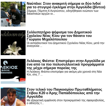
Nαύπλιο: Στον ανακριτή σήμερα οι δύο Ινδοί
για το στυγερό έγκλημα στην Αργολίδα (βίντεο)
Σήμερα, Πέμπτη 6 Αυγούστου, οδηγήθηκαν ενώπιον των
δικαστικών αρχών οι...
Συλλυπητήριο ψήφισμα του Δημοτικού
Σχολείου Νέας Κίου για τον θάνατο του
Γιώργου Μιχαλόπουλου
Οι εκπαιδευτικοί του Δημοτικού Σχολείου Νέας Κίου, μετά την
αναγγελία ...
Λελέκιος Φιέστα: Επιστρέφει στην Αργολίδα με
ένα από τα πιο πολυσυλλεκτικά προγράμματα
της μέχρι σήμερα πορείας της
Η Λελέκιος Φιέστα επιστρέφει για ακόμη μία χρονιά στη Νέα
Κίο, στις 7 ...
Στον τελικό του Παγκοσμίου Πρωταθλήματος
Στίβου Κ20 ο Άρης Παπαδόπουλος από την
Αργολίδα
Με εξαιρετική εμφάνιση στον προκριματικό της σφαιροβολίας,
ο αθλητής τ...