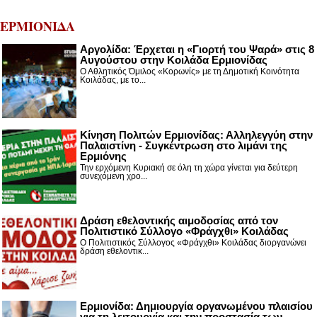
ΕΡΜΙΟΝΙΔΑ
Αργολίδα: Έρχεται η «Γιορτή του Ψαρά» στις 8
Αυγούστου στην Κοιλάδα Ερμιονίδας
Ο Αθλητικός Όμιλος «Κορωνίς» με τη Δημοτική Κοινότητα
Κοιλάδας, με το...
Κίνηση Πολιτών Ερμιονίδας: Αλληλεγγύη στην
Παλαιστίνη - Συγκέντρωση στο λιμάνι της
Ερμιόνης
Την ερχόμενη Κυριακή σε όλη τη χώρα γίνεται για δεύτερη
συνεχόμενη χρο...
Δράση εθελοντικής αιμοδοσίας από τον
Πολιτιστικό Σύλλογο «Φράγχθι» Κοιλάδας
Ο Πολιτιστικός Σύλλογος «Φράγχθι» Κοιλάδας διοργανώνει
δράση εθελοντικ...
Ερμιονίδα: Δημιουργία οργανωμένου πλαισίου
για τη λειτουργία και την προστασία των