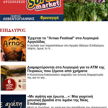
ΕΠΙΔΑΥΡΟΣ
Έρχεται το "Arnas Festival" στο Λυγουριό
Αργολίδας
Η αυλαία των παραστάσεων στο Αρχαίο Θέατρο Επιδαύρου
πέφτει, όμως το π...
Διαμαρτύρονται στο Λυγουριό για το ΑΤΜ της
Πειραιώς που ξέμεινε από χρήματα
Η Κοινότητα Ασκληπιείου εκφράζει την έντονη διαμαρτυρία
της για το γεγ...
«Με αγάπη και έρωτα…»: Μια γιορτινή
μουσική βραδιά στο λιμάνι της Νέας
Επιδαύρου
Μετά τη ζωντάνια, τη χαρά και την παράδοση του πανηγυριού