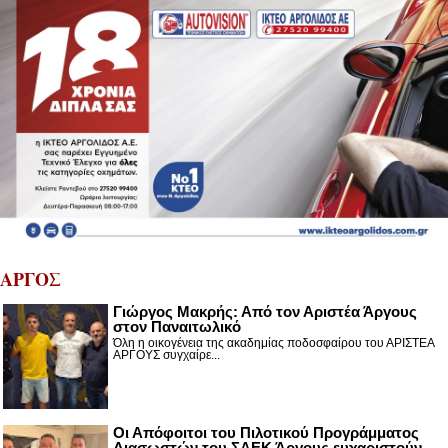
ΑΡΓΟΣ
Γιώργος Μακρής: Από τον Αριστέα Άργους
στον Παναιτωλικό
Όλη η οικογένεια της ακαδημίας ποδοσφαίρου του ΑΡΙΣΤΕΑ
ΑΡΓΟΥΣ συγχαίρε...
Οι Απόφοιτοι του Πιλοτικού Προγράμματος
Διασωστών του ΣΑΕΚ Άργους ευχαριστούν