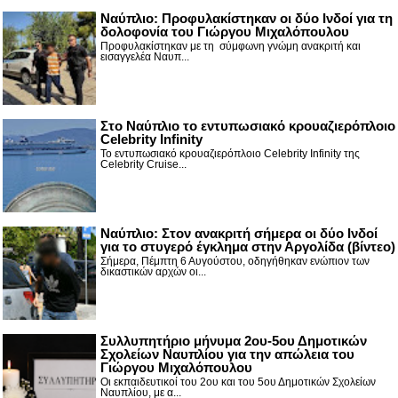
Ναύπλιο: Προφυλακίστηκαν οι δύο Ινδοί για τη
δολοφονία του Γιώργου Μιχαλόπουλου
Προφυλακίστηκαν με τη σύμφωνη γνώμη ανακριτή και
εισαγγελέα Ναυπ...
Στο Ναύπλιο το εντυπωσιακό κρουαζιερόπλοιο
Celebrity Infinity
Το εντυπωσιακό κρουαζιερόπλοιο Celebrity Infinity της
Celebrity Cruise...
Nαύπλιο: Στον ανακριτή σήμερα οι δύο Ινδοί
για το στυγερό έγκλημα στην Αργολίδα (βίντεο)
Σήμερα, Πέμπτη 6 Αυγούστου, οδηγήθηκαν ενώπιον των
δικαστικών αρχών οι...
Συλλυπητήριο μήνυμα 2ου-5ου Δημοτικών
Σχολείων Ναυπλίου για την απώλεια του
Γιώργου Μιχαλόπουλου
Οι εκπαιδευτικοί του 2ου και του 5ου Δημοτικών Σχολείων
Ναυπλίου, με α...