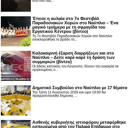
από ένα περ...
Έπεσε η αυλαία στο 7ο Φεστιβάλ
Παραδοσιακών Χορών στο Ναύπλιο – Ένα
μαγικό τριήμερο με τη σφραγίδα του
Εργατικού Κέντρου (βίντεο)
Το 7ο Φεστιβάλ Παραδοσιακών Χορών στο Ναύπλιο
ολοκληρώθηκε το βράδυ τη...
Καλοκαιρινή έξαρση διαρρήξεων και στο
Ναύπλιο – Δείτε καρέ-καρέ τη δράση των
συμμοριών (βίντεο)
Οι άδειες κατοικίες τον Αύγουστο, δίνουν την ευκαιρία σε
οργανωμένες ο...
Δημοτικό Συμβούλιο στο Ναύπλιο με 17 θέματα
Την Τρίτη 11 Αυγούστου 2026 και ώρα 19:00 θα
πραγματοποιηθεί δημόσια, ...
Ασθενής κυβερνήτης ιστιοφόρου μεταφέρθηκε
εσπευσμένα από την Παλαιά Επίδαυρο στο