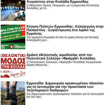
Αυγούστου στην Κοιλάδα Ερμιονίδας
Ο Αθλητικός Όμιλος «Κορωνίς» με τη Δημοτική Κοινότητα
Κοιλάδας, με το...
Κίνηση Πολιτών Ερμιονίδας: Αλληλεγγύη στην
Παλαιστίνη - Συγκέντρωση στο λιμάνι της
Ερμιόνης
Την ερχόμενη Κυριακή σε όλη τη χώρα γίνεται για δεύτερη
συνεχόμενη χρο...
Δράση εθελοντικής αιμοδοσίας από τον
Πολιτιστικό Σύλλογο «Φράγχθι» Κοιλάδας
Ο Πολιτιστικός Σύλλογος «Φράγχθι» Κοιλάδας διοργανώνει
δράση εθελοντικ...
Ερμιονίδα: Δημιουργία οργανωμένου πλαισίου
για τη λειτουργία και την προστασία των
πεζοπορικών διαδρομών
Στη δημιουργία ενός οργανωμένου πλαισίου για τη λειτουργία
και την προ...