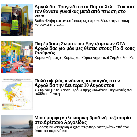
Αργολίδα: Τραγωδία στο Πόρτο Χέλι - Σοκ από
τον θάνατο γυναίκας μετά από πτώση στο
κενό
Βαθιά θλίψη και αναστάτωση έχει προκαλέσει στην τοπική
κοινωνία της Ερ...
Παρέμβαση Σωματείου Εργαζομένων ΟΤΑ
Αργολίδας για μόνιμες θέσεις στους Παιδικούς
Σταθμούς
Κύριοι Δήμαρχοι, Κυρίες και Κύριοι Δημοτικοί Σύμβουλοι, Με
...
Πολύ υψηλός κίνδυνος πυρκαγιάς στην
Αργολίδα την Δευτέρα 10 Αυγούστου
Σύμφωνα με το Χάρτη Πρόβλεψης Κινδύνου Πυρκαγιάς που
εκδίδει η Γενική ...
Μια όμορφη καλοκαιρινή βραδινή πεζοπορία
στο Δρέπανο Αργολίδας
Όμορφη καλοκαιρινή νύχτα, πεζοπορώντας κάτω από τον
έναστρο ουρανό και...