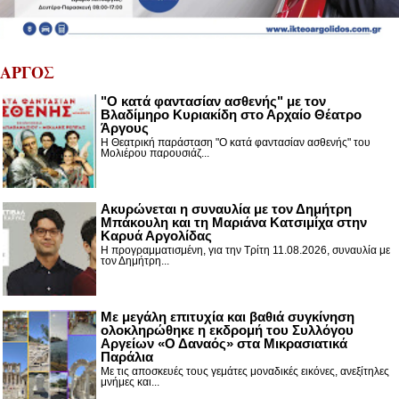
ΑΡΓΟΣ
"Ο κατά φαντασίαν ασθενής" με τον
Βλαδίμηρο Κυριακίδη στο Αρχαίο Θέατρο
Άργους
Η Θεατρική παράσταση "Ο κατά φαντασίαν ασθενής" του
Μολιέρου παρουσιάζ...
Ακυρώνεται η συναυλία με τον Δημήτρη
Μπάκουλη και τη Μαριάνα Κατσιμίχα στην
Καρυά Αργολίδας
Η προγραμματισμένη, για την Τρίτη 11.08.2026, συναυλία με
τον Δημήτρη...
Με μεγάλη επιτυχία και βαθιά συγκίνηση
ολοκληρώθηκε η εκδρομή του Συλλόγου
Αργείων «Ο Δαναός» στα Μικρασιατικά
Παράλια
Με τις αποσκευές τους γεμάτες μοναδικές εικόνες, ανεξίτηλες
μνήμες και...