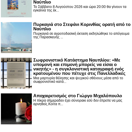
Ναύπλιο
Το Σάββατο 8 Αυγούστου 2026 και ώρα 20:00 θα γίνουν τα
εγκαίνια της έκ...
Πυρκαγιά στο Στεφάνι Κορινθίας ορατή από το
Ναύπλιο
Πυρκαγιά σε αγροτοδασική έκταση εκδηλώθηκε το απόγευμα
της Παρασκευής ...
Σωφρονιστικό Κατάστημα Ναυπλίου: «Με
υπομονή και επιμονή μπορείς να είσαι ο
νικητής» - η συγκλονιστική καταγραφή ενός
κρατουμένου που πέτυχε στις Πανελλαδικές
Μια μαρτυρία θέλησης και ψυχικού σθένους μέσα από το
σωφρονιστικό κατά...
Αποχαιρετισμός στο Γιώργο Μιχαλόπουλο
Η πίκρα σήμεραδεν έχει σύνορακι εσύ δεν έπρεπε να μας
αρνηθείς.Κοίτα π...