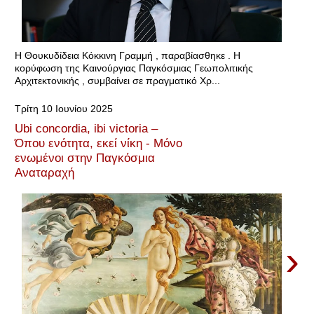
Η Θουκυδίδεια Κόκκινη Γραμμή , παραβίασθηκε . Η
κορύφωση της Καινούργιας Παγκόσμιας Γεωπολιτικής
Αρχιτεκτονικής , συμβαίνει σε πραγματικό Χρ...
Τρίτη 10 Ιουνίου 2025
Ubi concordia, ibi victoria –
Όπου ενότητα, εκεί νίκη - Μόνο
ενωμένοι στην Παγκόσμια
Αναταραχή
›