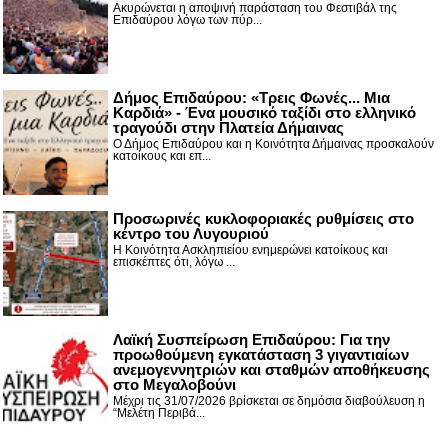
Ακυρώνεται η αποψινή παράσταση του Φεστιβάλ της
Επιδαύρου λόγω των πύρ...
Δήμος Επιδαύρου: «Τρεις Φωνές... Μια
Καρδιά» - Ένα μουσικό ταξίδι στο ελληνικό
τραγούδι στην Πλατεία Δήμαινας
Ο Δήμος Επιδαύρου και η Κοινότητα Δήμαινας προσκαλούν
κατοίκους και επ...
Προσωρινές κυκλοφοριακές ρυθμίσεις στο
κέντρο του Λυγουριού
Η Κοινότητα Ασκληπιείου ενημερώνει κατοίκους και
επισκέπτες ότι, λόγω ...
Λαϊκή Συσπείρωση Επιδαύρου: Για την
προωθούμενη εγκατάσταση 3 γιγαντιαίων
ανεμογεννητριών και σταθμών αποθήκευσης
στο Μεγαλοβούνι
Μέχρι τις 31/07/2026 βρίσκεται σε δημόσια διαβούλευση η
“Μελέτη Περιβά...