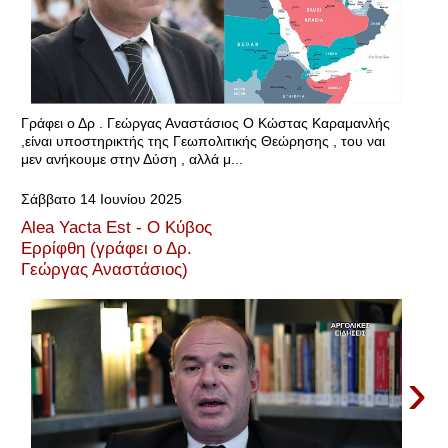
Γράφει ο Δρ . Γεώργας Αναστάσιος Ο Κώστας Καραμανλής
,είναι υποστηρικτής της Γεωπολιτικής Θεώρησης , του ναι
μεν ανήκουμε στην Δύση , αλλά μ...
Σάββατο 14 Ιουνίου 2025
Alea Yacta Est - Ο Κύβος
Ερρίφθη (γράφει ο Δρ.
Γεώργας Αναστάσιος)
›