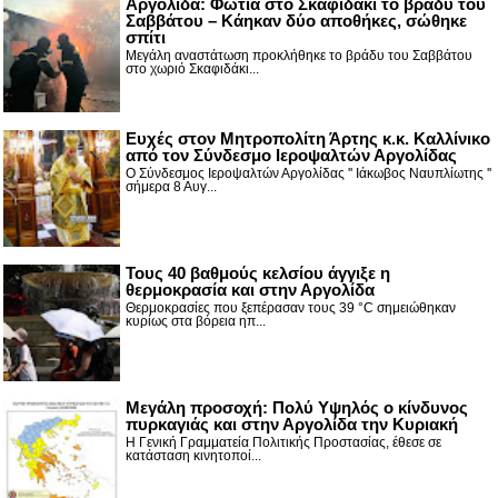
Αργολίδα: Φωτιά στο Σκαφιδάκι το βράδυ του
Σαββάτου – Κάηκαν δύο αποθήκες, σώθηκε
σπίτι
Μεγάλη αναστάτωση προκλήθηκε το βράδυ του Σαββάτου
στο χωριό Σκαφιδάκι...
Ευχές στον Μητροπολίτη Άρτης κ.κ. Καλλίνικο
από τον Σύνδεσμο Ιεροψαλτών Αργολίδας
Ο Σύνδεσμος Ιεροψαλτών Αργολίδας '' Ιάκωβος Ναυπλίωτης ''
σήμερα 8 Αυγ...
Τους 40 βαθμούς κελσίου άγγιξε η
θερμοκρασία και στην Αργολίδα
Θερμοκρασίες που ξεπέρασαν τους 39 °C σημειώθηκαν
κυρίως στα βόρεια ηπ...
Μεγάλη προσοχή: Πολύ Υψηλός ο κίνδυνος
πυρκαγιάς και στην Αργολίδα την Κυριακή
Η Γενική Γραμματεία Πολιτικής Προστασίας, έθεσε σε
κατάσταση κινητοποί...