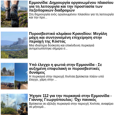
Ερμιονίδα: Δημιουργία οργανωμένου πλαισίου
για τη λειτουργία και την προστασία των
πεζοπορικών διαδρομών
Στη δημιουργία ενός οργανωμένου πλαισίου για τη λειτουργία
και την προ...
Πυροσβεστικό κλιμάκιο Κρανιδίου: Μεγάλη
μάχη και συντονισμένη επιχείρηση στην
περιοχή της Κόστας
Μια ιδιαίτερα δύσκολη και επικίνδυνη πυρκαγιά
αντιμετωπίστηκε σήμερα σ...
Υπό έλεγχο η φωτιά στην Ερμιονίδα - Σε
αυξημένη επιφυλακή οι πυροσβεστικές
δυνάμεις
Η πυρκαγιά στην περιοχή Χινίτσα βρίσκεται πλέον υπό
έλεγχο, χάρη στην ...
Ήχησε 112 για την πυρκαγιά στην Ερμιονίδα -
Γιάννης Γεωργόπουλος: Όχι πανικός
Βρίσκεται σε εξέλιξη πυρκαγιά στην περιοχή Χινίτσα, αναφέρει
σε μήνυμά...