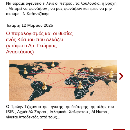
Να ξέραμε αφεντικό τι λένε οι πέτρες , τα λουλούδια, η βροχή
. Μπορεί να φωνάζουν , να μας φωνάζουν και εμείς να μην
ακούμε . Ν Καζαντζάκης ...
Τετάρτη 12 Μαρτίου 2025
Ο παραλογισμός και οι θυσίες
ενός Κόσμου που Αλλάζει
(γράφει ο Δρ. Γεώργας
Αναστάσιος)
›
Ο Πρώην Τζιχαντιστης , ηγέτης της δεύτερης της τάξης του
ISIS , Αχμέτ Αλ Σαραα , Ισλαμικόυ Χαλιφατου , Al Nursa ,
γίνεται Αποδεκτός από τους...