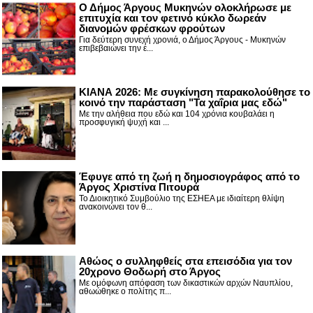
Ο Δήμος Άργους Μυκηνών ολοκλήρωσε με
επιτυχία και τον φετινό κύκλο δωρεάν
διανομών φρέσκων φρούτων
Για δεύτερη συνεχή χρονιά, ο Δήμος Άργους - Μυκηνών
επιβεβαιώνει την έ...
ΚΙΑΝΑ 2026: Με συγκίνηση παρακολούθησε το
κοινό την παράσταση "Τα χαΐρια μας εδώ"
Με την αλήθεια που εδώ και 104 χρόνια κουβαλάει η
προσφυγική ψυχή και ...
Έφυγε από τη ζωή η δημοσιογράφος από το
Άργος Χριστίνα Πιτουρά
Το Διοικητικό Συμβούλιο της ΕΣΗΕΑ με ιδιαίτερη θλίψη
ανακοινώνει τον θ...
Αθώος ο συλληφθείς στα επεισόδια για τον
20χρονο Θοδωρή στο Άργος
Με ομόφωνη απόφαση των δικαστικών αρχών Ναυπλίου,
αθωώθηκε ο πολίτης π...