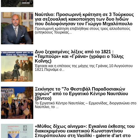
Ναύπλιο: Προσωρινή κράτηση σε 3 Τούρκους
για σεξουαλική κακοποίηση των δυο Ινδών
που δολοφόνησαν τον Γιώργο Μιχαλόπουλο
Προσωρινή κράτηση επιβλήθηκε στους τρεις αλλοδαπούς
(υπηκόους Τουρκίας...
Δυο ξεχασμένες λέξεις από το 1821 :
«Ταμπούρι» και «Γράνα» (γράφει ο Τόλης
Κοΐνης)
Έφτασε και η επέτειος της μάχης της Γράνας.10 Αυγούστου
1821.Περνάμε σ...
Ξεκίνησε το "7ο Φεστιβάλ Παραδοσιακών
χορών" από το Εργατικό Κέντρο Ναυπλίου
(βίντεο)
Το Εργατικό Κέντρο Ναυπλίας – Ερμιονίδας, διοργανώνει στο
Ναύπλιο, το ...
«Μύθος δίχως αίνιγμα»: Εγκαίνια έκθεσης του
διακεκριμένου εικαστικού Κωνσταντίνου
Σπυρόπουλου στη Vasiliki - galerie d'art στο