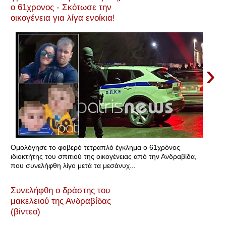
ο 61χρονος - Σκότωσε την
οικογένεια για λίγα ενοίκια!
›
Ομολόγησε το φοβερό τετραπλό έγκλημα ο 61χρόνος
ιδιοκτήτης του σπιτιού της οικογένειας από την Ανδραβίδα,
που συνελήφθη λίγο μετά τα μεσάνυχ...
Συνελήφθη ο δράστης του
μακελειού της Ανδραβίδας
(βίντεο)