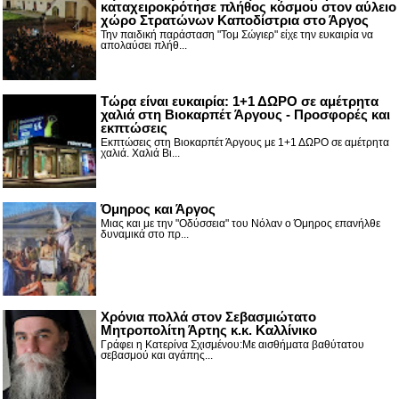
καταχειροκρότησε πλήθος κόσμου στον αύλειο
χώρο Στρατώνων Καποδίστρια στο Άργος
Την παιδική παράσταση "Τομ Σώγιερ" είχε την ευκαιρία να
απολαύσει πλήθ...
Τώρα είναι ευκαιρία: 1+1 ΔΩΡΟ σε αμέτρητα
χαλιά στη Βιοκαρπέτ Άργους - Προσφορές και
εκπτώσεις
Εκπτώσεις στη Βιοκαρπέτ Άργους με 1+1 ΔΩΡΟ σε αμέτρητα
χαλιά. Χαλιά Βι...
Όμηρος και Άργος
Μιας και με την "Οδύσσεια" του Νόλαν ο Όμηρος επανήλθε
δυναμικά στο πρ...
Χρόνια πολλά στον Σεβασμιώτατο
Μητροπολίτη Άρτης κ.κ. Καλλίνικο
Γράφει η Κατερίνα Σχισμένου:Με αισθήματα βαθύτατου
σεβασμού και αγάπης...