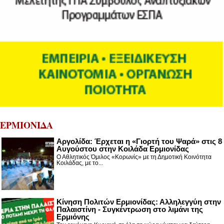
ΕΡΜΙΟΝΙΔΑ
Αργολίδα: Έρχεται η «Γιορτή του Ψαρά» στις 8
Αυγούστου στην Κοιλάδα Ερμιονίδας
Ο Αθλητικός Όμιλος «Κορωνίς» με τη Δημοτική Κοινότητα
Κοιλάδας, με το...
Κίνηση Πολιτών Ερμιονίδας: Αλληλεγγύη στην
Παλαιστίνη - Συγκέντρωση στο λιμάνι της
Ερμιόνης