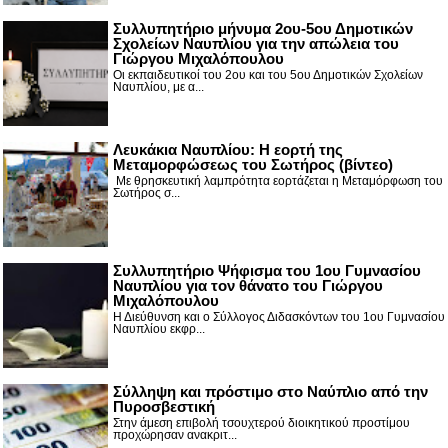
Συλλυπητήριο μήνυμα 2ου-5ου Δημοτικών
Σχολείων Ναυπλίου για την απώλεια του
Γιώργου Μιχαλόπουλου
Οι εκπαιδευτικοί του 2ου και του 5ου Δημοτικών Σχολείων
Ναυπλίου, με α...
Λευκάκια Ναυπλίου: Η εορτή της
Μεταμορφώσεως του Σωτήρος (βίντεο)
Με θρησκευτική λαμπρότητα εορτάζεται η Μεταμόρφωση του
Σωτήρος σ...
Συλλυπητήριο Ψήφισμα του 1ου Γυμνασίου
Ναυπλίου για τον θάνατο του Γιώργου
Μιχαλόπουλου
Η Διεύθυνση και ο Σύλλογος Διδασκόντων του 1ου Γυμνασίου
Ναυπλίου εκφρ...
Σύλληψη και πρόστιμο στο Ναύπλιο από την
Πυροσβεστική
Στην άμεση επιβολή τσουχτερού διοικητικού προστίμου
προχώρησαν ανακριτ...