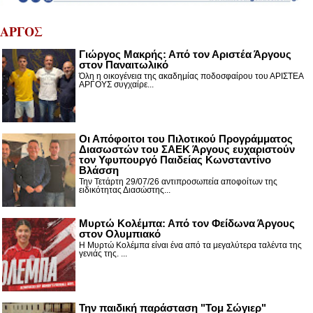
ΑΡΓΟΣ
Γιώργος Μακρής: Από τον Αριστέα Άργους
στον Παναιτωλικό
Όλη η οικογένεια της ακαδημίας ποδοσφαίρου του ΑΡΙΣΤΕΑ
ΑΡΓΟΥΣ συγχαίρε...
Οι Απόφοιτοι του Πιλοτικού Προγράμματος
Διασωστών του ΣΑΕΚ Άργους ευχαριστούν
τον Υφυπουργό Παιδείας Κωνσταντίνο
Βλάσση
Την Τετάρτη 29/07/26 αντιπροσωπεία αποφοίτων της
ειδικότητας Διασώστης...
Μυρτώ Κολέμπα: Από τον Φείδωνα Άργους
στον Ολυμπιακό
Η Μυρτώ Κολέμπα είναι ένα από τα μεγαλύτερα ταλέντα της
γενιάς της. ...
Την παιδική παράσταση "Τομ Σώγιερ"