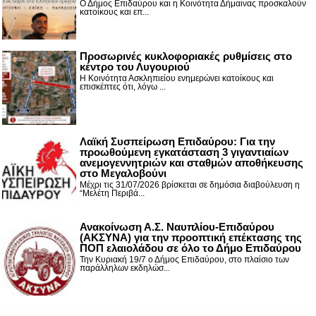
Ο Δήμος Επιδαύρου και η Κοινότητα Δήμαινας προσκαλούν
κατοίκους και επ...
Προσωρινές κυκλοφοριακές ρυθμίσεις στο
κέντρο του Λυγουριού
Η Κοινότητα Ασκληπιείου ενημερώνει κατοίκους και
επισκέπτες ότι, λόγω ...
Λαϊκή Συσπείρωση Επιδαύρου: Για την
προωθούμενη εγκατάσταση 3 γιγαντιαίων
ανεμογεννητριών και σταθμών αποθήκευσης
στο Μεγαλοβούνι
Μέχρι τις 31/07/2026 βρίσκεται σε δημόσια διαβούλευση η
“Μελέτη Περιβά...
Ανακοίνωση Α.Σ. Ναυπλίου-Επιδαύρου
(ΑΚΣΥΝΑ) για την προοπτική επέκτασης της
ΠΟΠ ελαιολάδου σε όλο το Δήμο Επιδαύρου
Την Κυριακή 19/7 ο Δήμος Επιδαύρου, στο πλαίσιο των
παράλληλων εκδηλώσ...