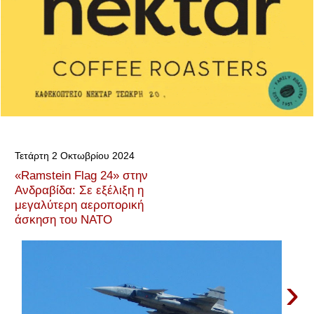
Τετάρτη 2 Οκτωβρίου 2024
«Ramstein Flag 24» στην
Ανδραβίδα: Σε εξέλιξη η
μεγαλύτερη αεροπορική
άσκηση του ΝΑΤΟ
›