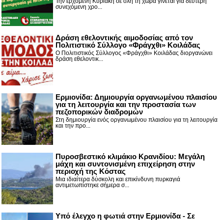
Την ερχόμενη Κυριακή σε όλη τη χώρα γίνεται για δεύτερη
συνεχόμενη χρο...
Δράση εθελοντικής αιμοδοσίας από τον
Πολιτιστικό Σύλλογο «Φράγχθι» Κοιλάδας
Ο Πολιτιστικός Σύλλογος «Φράγχθι» Κοιλάδας διοργανώνει
δράση εθελοντικ...
Ερμιονίδα: Δημιουργία οργανωμένου πλαισίου
για τη λειτουργία και την προστασία των
πεζοπορικών διαδρομών
Στη δημιουργία ενός οργανωμένου πλαισίου για τη λειτουργία
και την προ...
Πυροσβεστικό κλιμάκιο Κρανιδίου: Μεγάλη
μάχη και συντονισμένη επιχείρηση στην
περιοχή της Κόστας
Μια ιδιαίτερα δύσκολη και επικίνδυνη πυρκαγιά
αντιμετωπίστηκε σήμερα σ...
Υπό έλεγχο η φωτιά στην Ερμιονίδα - Σε