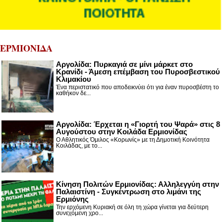
ΕΡΜΙΟΝΙΔΑ
Αργολίδα: Πυρκαγιά σε μίνι μάρκετ στο
Κρανίδι - Άμεση επέμβαση του Πυροσβεστικού
Κλιμακίου
Ένα περιστατικό που αποδεικνύει ότι για έναν πυροσβέστη το
καθήκον δε...
Αργολίδα: Έρχεται η «Γιορτή του Ψαρά» στις 8
Αυγούστου στην Κοιλάδα Ερμιονίδας
Ο Αθλητικός Όμιλος «Κορωνίς» με τη Δημοτική Κοινότητα
Κοιλάδας, με το...
Κίνηση Πολιτών Ερμιονίδας: Αλληλεγγύη στην
Παλαιστίνη - Συγκέντρωση στο λιμάνι της
Ερμιόνης
Την ερχόμενη Κυριακή σε όλη τη χώρα γίνεται για δεύτερη
συνεχόμενη χρο...