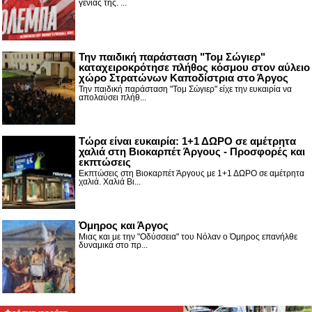
γενιάς της. ...
Την παιδική παράσταση "Τομ Σώγιερ"
καταχειροκρότησε πλήθος κόσμου στον αύλειο
χώρο Στρατώνων Καποδίστρια στο Άργος
Την παιδική παράσταση "Τομ Σώγιερ" είχε την ευκαιρία να
απολαύσει πλήθ...
Τώρα είναι ευκαιρία: 1+1 ΔΩΡΟ σε αμέτρητα
χαλιά στη Βιοκαρπέτ Άργους - Προσφορές και
εκπτώσεις
Εκπτώσεις στη Βιοκαρπέτ Άργους με 1+1 ΔΩΡΟ σε αμέτρητα
χαλιά. Χαλιά Βι...
Όμηρος και Άργος
Μιας και με την "Οδύσσεια" του Νόλαν ο Όμηρος επανήλθε
δυναμικά στο πρ...