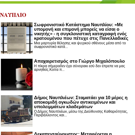
ΝΑΥΠΛΙΟ
Σωφρονιστικό Κατάστημα Ναυπλίου: «Με
υπομονή και επιμονή μπορείς να είσαι ο
νικητής» - η συγκλονιστική καταγραφή ενός
κρατουμένου που πέτυχε στις Πανελλαδικές
Μια μαρτυρία θέλησης και ψυχικού σθένους μέσα από το
σωφρονιστικό κατά...
Αποχαιρετισμός στο Γιώργο Μιχαλόπουλο
Η πίκρα σήμεραδεν έχει σύνορακι εσύ δεν έπρεπε να μας
αρνηθείς.Κοίτα π...
Δήμος Ναυπλιέων: Σταματάει για 10 μέρες η
αποκομιδή ογκωδών αντικειμένων και
υπολειμμάτων κλαδεμάτων
Ο Δήμος Ναυπλιέων, μέσω της Διεύθυνσης Καθαριότητας,
Περιβάλλοντος και...
Δεκαπενταύγουστος: Μεταφέρεται η