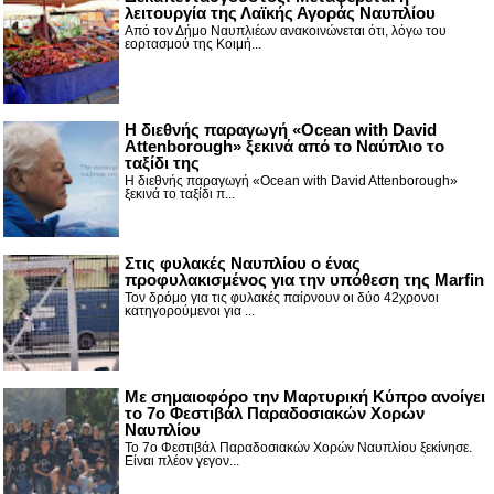
λειτουργία της Λαϊκής Αγοράς Ναυπλίου
Από τον Δήμο Ναυπλιέων ανακοινώνεται ότι, λόγω του
εορτασμού της Κοιμή...
Η διεθνής παραγωγή «Ocean with David
Attenborough» ξεκινά από το Ναύπλιο το
ταξίδι της
Η διεθνής παραγωγή «Ocean with David Attenborough»
ξεκινά το ταξίδι π...
Στις φυλακές Ναυπλίου ο ένας
προφυλακισμένος για την υπόθεση της Marfin
Τον δρόμο για τις φυλακές παίρνουν οι δύο 42χρονοι
κατηγορούμενοι για ...
Με σημαιοφόρο την Μαρτυρική Κύπρο ανοίγει
το 7ο Φεστιβάλ Παραδοσιακών Χορών
Ναυπλίου
Το 7ο Φεστιβάλ Παραδοσιακών Χορών Ναυπλίου ξεκίνησε.
Είναι πλέον γεγον...