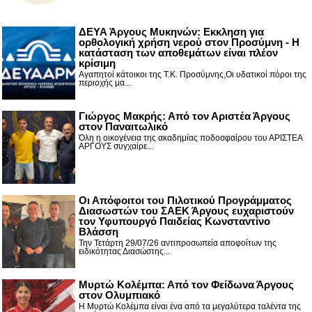
ΔΕΥΑ Άργους Μυκηνών: Εκκληση για
ορθολογική χρήση νερού στον Προσύμνη - Η
κατάσταση των αποθεμάτων είναι πλέον
κρίσιμη
Αγαπητοί κάτοικοι της Τ.Κ. Προσύμνης,Οι υδατικοί πόροι της
περιοχής μα...
Γιώργος Μακρής: Από τον Αριστέα Άργους
στον Παναιτωλικό
Όλη η οικογένεια της ακαδημίας ποδοσφαίρου του ΑΡΙΣΤΕΑ
ΑΡΓΟΥΣ συγχαίρε...
Οι Απόφοιτοι του Πιλοτικού Προγράμματος
Διασωστών του ΣΑΕΚ Άργους ευχαριστούν
τον Υφυπουργό Παιδείας Κωνσταντίνο
Βλάσση
Την Τετάρτη 29/07/26 αντιπροσωπεία αποφοίτων της
ειδικότητας Διασώστης...
Μυρτώ Κολέμπα: Από τον Φείδωνα Άργους
στον Ολυμπιακό
Η Μυρτώ Κολέμπα είναι ένα από τα μεγαλύτερα ταλέντα της