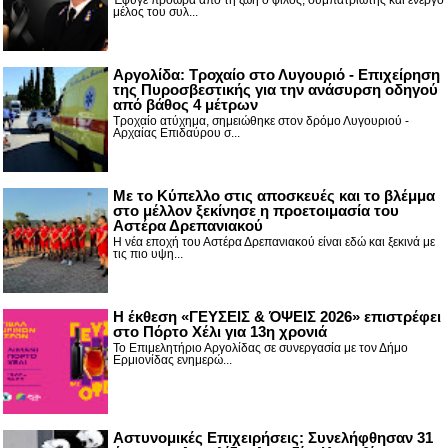
Έφυγε πρόωρα από τη ζωή ο φίλος, συμπατριώτης και ενεργό
μέλος του συλ...
Αργολίδα: Τροχαίο στο Λυγουριό - Επιχείρηση
της Πυροσβεστικής για την ανάσυρση οδηγού
από βάθος 4 μέτρων
Τροχαίο ατύχημα, σημειώθηκε στον δρόμο Λυγουριού -
Αρχαίας Επιδαύρου σ...
Με το Κύπελλο στις αποσκευές και το βλέμμα
στο μέλλον ξεκίνησε η προετοιμασία του
Αστέρα Δρεπανιακού
Η νέα εποχή του Αστέρα Δρεπανιακού είναι εδώ και ξεκινά με
τις πιο υψη...
Η έκθεση «ΓΕΥΣΕΙΣ & ΌΨΕΙΣ 2026» επιστρέφει
στο Πόρτο Χέλι για 13η χρονιά
Το Επιμελητήριο Αργολίδας σε συνεργασία με τον Δήμο
Ερμιονίδας ενημερώ...
Αστυνομικές Επιχειρήσεις: Συνελήφθησαν 31