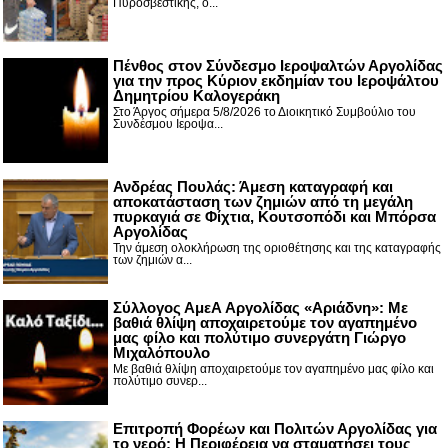
Πυροσβεστικής, ο...
Πένθος στον Σύνδεσμο Ιεροψαλτών Αργολίδας
για την προς Κύριον εκδημίαν του Ιεροψάλτου
Δημητρίου Καλογεράκη
Στο Άργος σήμερα 5/8/2026 το Διοικητικό Συμβούλιο του
Συνδέσμου Ιεροψα...
Ανδρέας Πουλάς: Άμεση καταγραφή και
αποκατάσταση των ζημιών από τη μεγάλη
πυρκαγιά σε Φίχτια, Κουτσοπόδι και Μπόρσα
Αργολίδας
Την άμεση ολοκλήρωση της οριοθέτησης και της καταγραφής
των ζημιών α...
Σύλλογος ΑμεΑ Αργολίδας «Αριάδνη»: Με
βαθιά θλίψη αποχαιρετούμε τον αγαπημένο
μας φίλο και πολύτιμο συνεργάτη Γιώργο
Μιχαλόπουλο
Με βαθιά θλίψη αποχαιρετούμε τον αγαπημένο μας φίλο και
πολύτιμο συνερ...
Επιτροπή Φορέων και Πολιτών Αργολίδας για
το νερό: Η Περιφέρεια να σταματήσει τους