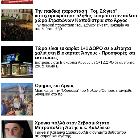
Την παιδική παράσταση "Τομ Σώγιερ"
καταχειροκρότησε πλήθος κόσμου στον αύλειο
χώρο Στρατώνων Καποδίστρια στο Άργος
Την παιδική παράσταση "Τομ Σώγιερ" είχε την ευκαιρία να
απολαύσει πλήθ...
Τώρα είναι ευκαιρία: 1+1 ΔΩΡΟ σε αμέτρητα
χαλιά στη Βιοκαρπέτ Άργους - Προσφορές και
εκπτώσεις
Εκπτώσεις στη Βιοκαρπέτ Άργους με 1+1 ΔΩΡΟ σε αμέτρητα
χαλιά. Χαλιά Βι...
Όμηρος και Άργος
Μιας και με την "Οδύσσεια" του Νόλαν ο Όμηρος επανήλθε
δυναμικά στο πρ...
Χρόνια πολλά στον Σεβασμιώτατο
Μητροπολίτη Άρτης κ.κ. Καλλίνικο
Γράφει η Κατερίνα Σχισμένου:Με αισθήματα βαθύτατου
σεβασμού και αγάπης...