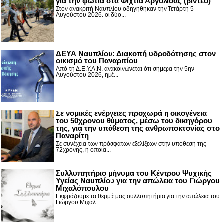
για την φωτιά στα Φίχτια Αργολίδας (βίντεο)
Στον ανακριτή Ναυπλίου οδηγήθηκαν την Τετάρτη 5
Αυγούστου 2026. οι δύο...
ΔΕΥΑ Ναυπλίου: Διακοπή υδροδότησης στον
οικισμό του Παναριτίου
Από τη Δ.Ε.Υ.Α.Ν. ανακοινώνεται ότι σήμερα την 5ην
Αυγούστου 2026, ημέ...
Σε νομικές ενέργειες προχωρά η οικογένεια
του 50χρονου θύματος, μέσω του δικηγόρου
της, για την υπόθεση της ανθρωποκτονίας στο
Παναρίτη
Σε συνέχεια των πρόσφατων εξελίξεων στην υπόθεση της
72χρονης, η οποία...
Συλλυπητήριο μήνυμα του Κέντρου Ψυχικής
Υγείας Ναυπλίου για την απώλεια του Γιώργου
Μιχαλόπουλου
Εκφράζουμε τα θερμά μας συλλυπητήρια για την απώλεια του
Γιώργου Μιχαλ...