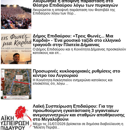
Ακυρώθηκε η αποψινή παράσταση στο
Θέατρο Επιδαύρου λόγω των πυρκαγιών
Ακυρώνεται η αποψινή παράσταση του Φεστιβάλ της
Επιδαύρου λόγω των πύρ...
Δήμος Επιδαύρου: «Τρεις Φωνές... Μια
Καρδιά» - Ένα μουσικό ταξίδι στο ελληνικό
τραγούδι στην Πλατεία Δήμαινας
Ο Δήμος Επιδαύρου και η Κοινότητα Δήμαινας προσκαλούν
κατοίκους και επ...
Προσωρινές κυκλοφοριακές ρυθμίσεις στο
κέντρο του Λυγουριού
Η Κοινότητα Ασκληπιείου ενημερώνει κατοίκους και
επισκέπτες ότι, λόγω ...
Λαϊκή Συσπείρωση Επιδαύρου: Για την
προωθούμενη εγκατάσταση 3 γιγαντιαίων
ανεμογεννητριών και σταθμών αποθήκευσης
στο Μεγαλοβούνι
Μέχρι τις 31/07/2026 βρίσκεται σε δημόσια διαβούλευση η
“Μελέτη Περιβά...