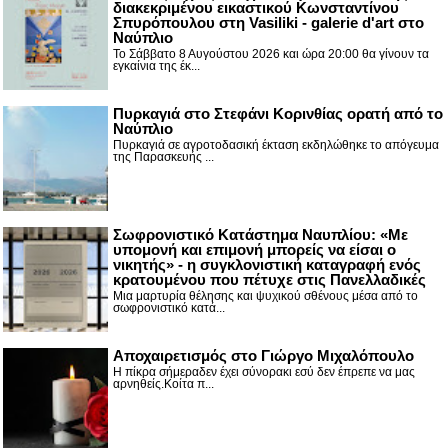
διακεκριμένου εικαστικού Κωνσταντίνου
Σπυρόπουλου στη Vasiliki - galerie d'art στο
Ναύπλιο
Το Σάββατο 8 Αυγούστου 2026 και ώρα 20:00 θα γίνουν τα
εγκαίνια της έκ...
Πυρκαγιά στο Στεφάνι Κορινθίας ορατή από το
Ναύπλιο
Πυρκαγιά σε αγροτοδασική έκταση εκδηλώθηκε το απόγευμα
της Παρασκευής ...
Σωφρονιστικό Κατάστημα Ναυπλίου: «Με
υπομονή και επιμονή μπορείς να είσαι ο
νικητής» - η συγκλονιστική καταγραφή ενός
κρατουμένου που πέτυχε στις Πανελλαδικές
Μια μαρτυρία θέλησης και ψυχικού σθένους μέσα από το
σωφρονιστικό κατά...
Αποχαιρετισμός στο Γιώργο Μιχαλόπουλο
Η πίκρα σήμεραδεν έχει σύνορακι εσύ δεν έπρεπε να μας
αρνηθείς.Κοίτα π...