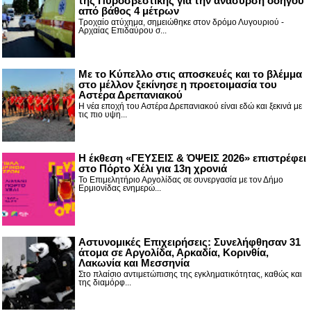
της Πυροσβεστικής για την ανάσυρση οδηγού
από βάθος 4 μέτρων
Τροχαίο ατύχημα, σημειώθηκε στον δρόμο Λυγουριού -
Αρχαίας Επιδαύρου σ...
Με το Κύπελλο στις αποσκευές και το βλέμμα
στο μέλλον ξεκίνησε η προετοιμασία του
Αστέρα Δρεπανιακού
Η νέα εποχή του Αστέρα Δρεπανιακού είναι εδώ και ξεκινά με
τις πιο υψη...
Η έκθεση «ΓΕΥΣΕΙΣ & ΌΨΕΙΣ 2026» επιστρέφει
στο Πόρτο Χέλι για 13η χρονιά
Το Επιμελητήριο Αργολίδας σε συνεργασία με τον Δήμο
Ερμιονίδας ενημερώ...
Αστυνομικές Επιχειρήσεις: Συνελήφθησαν 31
άτομα σε Αργολίδα, Αρκαδία, Κορινθία,
Λακωνία και Μεσσηνία
Στο πλαίσιο αντιμετώπισης της εγκληματικότητας, καθώς και
της διαμόρφ...