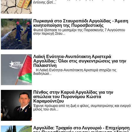
έντονης ζέστ...
Πυρκαγιά στο Σταυροπόδι Αργολίδας - Άμεση
κινητοποίηση της Πυροσβεστικής
Φωτιά ξέσπασε το μεσημέρι της Παρασκευής 7 Αυγούστου
στην περιοχή Σταυ...
Λαϊκή Ενότητα-Ανυπότακτη Αριστερά
Αργολίδας: Όλοι στις συγκεντρώσεις για την
Παλαιστίνη
Η Λαϊκή Ενότητα-Ανυπότακτη Αριστερά στηρίζει τις
διαδηλώσ...
Πένθος στην Καρυά Αργολίδας για την
απώλεια του Πυρονόμου Κώστα
Καραμούντζου
Έφυγε πρόωρα από τη ζωή ο φίλος, συμπατριώτης και ενεργό
μέλος του συλ...
Αργολίδα: Τροχαίο στο Λυγουριό - Επιχείρηση