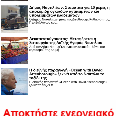
Δήμος Ναυπλιέων: Σταματάει για 10 μέρες η
αποκομιδή ογκωδών αντικειμένων και
υπολειμμάτων κλαδεμάτων
Ο Δήμος Ναυπλιέων, μέσω της Διεύθυνσης Καθαριότητας,
Περιβάλλοντος και...
Δεκαπενταύγουστος: Μεταφέρεται η
λειτουργία της Λαϊκής Αγοράς Ναυπλίου
Από τον Δήμο Ναυπλιέων ανακοινώνεται ότι, λόγω του
εορτασμού της Κοιμή...
Η διεθνής παραγωγή «Ocean with David
Attenborough» ξεκινά από το Ναύπλιο το
ταξίδι της
Η διεθνής παραγωγή «Ocean with David Attenborough»
ξεκινά το ταξίδι π...