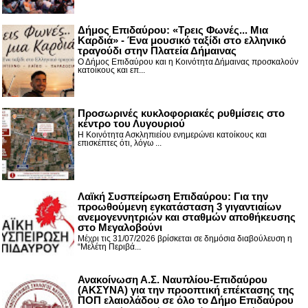
Δήμος Επιδαύρου: «Τρεις Φωνές... Μια
Καρδιά» - Ένα μουσικό ταξίδι στο ελληνικό
τραγούδι στην Πλατεία Δήμαινας
Ο Δήμος Επιδαύρου και η Κοινότητα Δήμαινας προσκαλούν
κατοίκους και επ...
Προσωρινές κυκλοφοριακές ρυθμίσεις στο
κέντρο του Λυγουριού
Η Κοινότητα Ασκληπιείου ενημερώνει κατοίκους και
επισκέπτες ότι, λόγω ...
Λαϊκή Συσπείρωση Επιδαύρου: Για την
προωθούμενη εγκατάσταση 3 γιγαντιαίων
ανεμογεννητριών και σταθμών αποθήκευσης
στο Μεγαλοβούνι
Μέχρι τις 31/07/2026 βρίσκεται σε δημόσια διαβούλευση η
“Μελέτη Περιβά...
Ανακοίνωση Α.Σ. Ναυπλίου-Επιδαύρου
(ΑΚΣΥΝΑ) για την προοπτική επέκτασης της
ΠΟΠ ελαιολάδου σε όλο το Δήμο Επιδαύρου