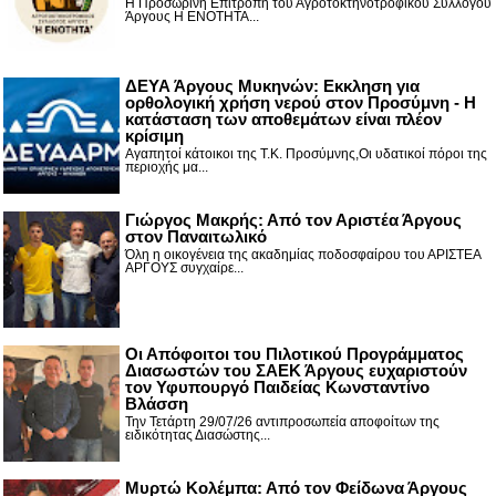
Η Προσωρινή Επιτροπή του Αγροτοκτηνοτροφικού Συλλόγου
Άργους Η ΕΝΟΤΗΤΑ...
ΔΕΥΑ Άργους Μυκηνών: Εκκληση για
ορθολογική χρήση νερού στον Προσύμνη - Η
κατάσταση των αποθεμάτων είναι πλέον
κρίσιμη
Αγαπητοί κάτοικοι της Τ.Κ. Προσύμνης,Οι υδατικοί πόροι της
περιοχής μα...
Γιώργος Μακρής: Από τον Αριστέα Άργους
στον Παναιτωλικό
Όλη η οικογένεια της ακαδημίας ποδοσφαίρου του ΑΡΙΣΤΕΑ
ΑΡΓΟΥΣ συγχαίρε...
Οι Απόφοιτοι του Πιλοτικού Προγράμματος
Διασωστών του ΣΑΕΚ Άργους ευχαριστούν
τον Υφυπουργό Παιδείας Κωνσταντίνο
Βλάσση
Την Τετάρτη 29/07/26 αντιπροσωπεία αποφοίτων της
ειδικότητας Διασώστης...
Μυρτώ Κολέμπα: Από τον Φείδωνα Άργους