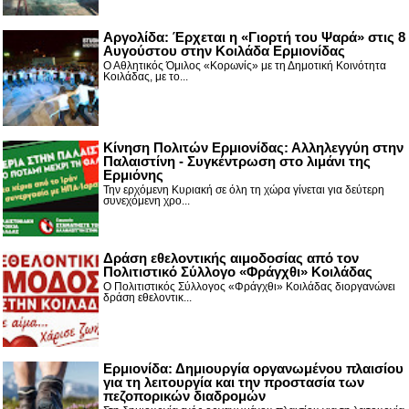
Αργολίδα: Έρχεται η «Γιορτή του Ψαρά» στις 8
Αυγούστου στην Κοιλάδα Ερμιονίδας
Ο Αθλητικός Όμιλος «Κορωνίς» με τη Δημοτική Κοινότητα
Κοιλάδας, με το...
Κίνηση Πολιτών Ερμιονίδας: Αλληλεγγύη στην
Παλαιστίνη - Συγκέντρωση στο λιμάνι της
Ερμιόνης
Την ερχόμενη Κυριακή σε όλη τη χώρα γίνεται για δεύτερη
συνεχόμενη χρο...
Δράση εθελοντικής αιμοδοσίας από τον
Πολιτιστικό Σύλλογο «Φράγχθι» Κοιλάδας
Ο Πολιτιστικός Σύλλογος «Φράγχθι» Κοιλάδας διοργανώνει
δράση εθελοντικ...
Ερμιονίδα: Δημιουργία οργανωμένου πλαισίου
για τη λειτουργία και την προστασία των
πεζοπορικών διαδρομών