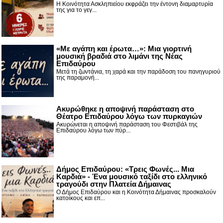
Η Κοινότητα Ασκληπιείου εκφράζει την έντονη διαμαρτυρία
της για το γεγ...
«Με αγάπη και έρωτα…»: Μια γιορτινή
μουσική βραδιά στο λιμάνι της Νέας
Επιδαύρου
Μετά τη ζωντάνια, τη χαρά και την παράδοση του πανηγυριού
της παραμονή...
Ακυρώθηκε η αποψινή παράσταση στο
Θέατρο Επιδαύρου λόγω των πυρκαγιών
Ακυρώνεται η αποψινή παράσταση του Φεστιβάλ της
Επιδαύρου λόγω των πύρ...
Δήμος Επιδαύρου: «Τρεις Φωνές... Μια
Καρδιά» - Ένα μουσικό ταξίδι στο ελληνικό
τραγούδι στην Πλατεία Δήμαινας
Ο Δήμος Επιδαύρου και η Κοινότητα Δήμαινας προσκαλούν
κατοίκους και επ...