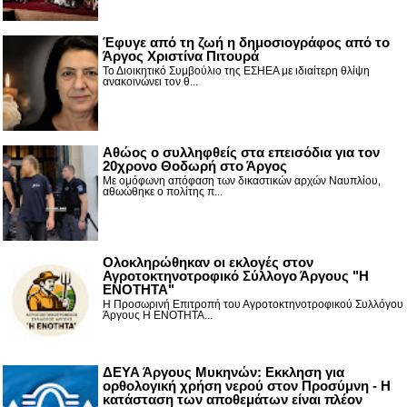
Έφυγε από τη ζωή η δημοσιογράφος από το
Άργος Χριστίνα Πιτουρά
Το Διοικητικό Συμβούλιο της ΕΣΗΕΑ με ιδιαίτερη θλίψη
ανακοινώνει τον θ...
Αθώος ο συλληφθείς στα επεισόδια για τον
20χρονο Θοδωρή στο Άργος
Με ομόφωνη απόφαση των δικαστικών αρχών Ναυπλίου,
αθωώθηκε ο πολίτης π...
Ολοκληρώθηκαν οι εκλογές στον
Αγροτοκτηνοτροφικό Σύλλογο Άργους "Η
ΕΝΟΤΗΤΑ"
Η Προσωρινή Επιτροπή του Αγροτοκτηνοτροφικού Συλλόγου
Άργους Η ΕΝΟΤΗΤΑ...
ΔΕΥΑ Άργους Μυκηνών: Εκκληση για
ορθολογική χρήση νερού στον Προσύμνη - Η
κατάσταση των αποθεμάτων είναι πλέον