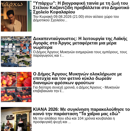
"Υπάρχω": Η βιογραφική ταινία με τη ζωή του
Στέλιου Καζαντζίδη προβάλλεται στο Δημοτικό
Σχολείο Κεφαλαρίου
Την Κυριακή 09.08.2026 (21:00) στον αύλειο χώρο του
Δημοτικού Σχολείου...
Δεκαπενταύγουστος: H λειτουργία της Λαϊκής
Αγοράς στο Άργος μεταφέρεται μια μέρα
νωρίτερα
Ο Δήμος Άργους Μυκηνών ενημερώνει τους εμπόρους, τους
παραγωγούς και τ...
Ο Δήμος Άργους Μυκηνών ολοκλήρωσε με
επιτυχία και τον φετινό κύκλο δωρεάν
διανομών φρέσκων φρούτων
Για δεύτερη συνεχή χρονιά, ο Δήμος Άργους - Μυκηνών
επιβεβαιώνει την έ...
ΚΙΑΝΑ 2026: Με συγκίνηση παρακολούθησε το
κοινό την παράσταση "Τα χαΐρια μας εδώ"
Με την αλήθεια που εδώ και 104 χρόνια κουβαλάει η
προσφυγική ψυχή και ...