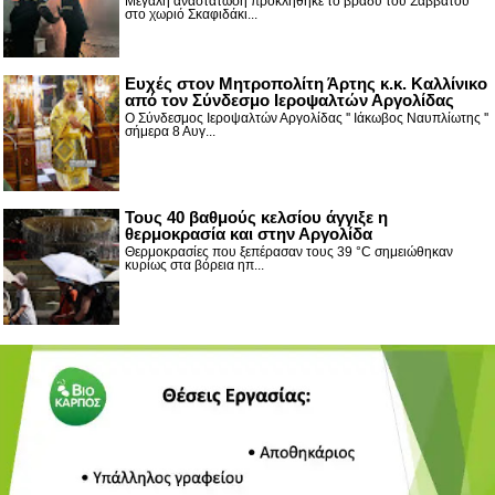
Μεγάλη αναστάτωση προκλήθηκε το βράδυ του Σαββάτου
στο χωριό Σκαφιδάκι...
Ευχές στον Μητροπολίτη Άρτης κ.κ. Καλλίνικο
από τον Σύνδεσμο Ιεροψαλτών Αργολίδας
Ο Σύνδεσμος Ιεροψαλτών Αργολίδας '' Ιάκωβος Ναυπλίωτης ''
σήμερα 8 Αυγ...
Τους 40 βαθμούς κελσίου άγγιξε η
θερμοκρασία και στην Αργολίδα
Θερμοκρασίες που ξεπέρασαν τους 39 °C σημειώθηκαν
κυρίως στα βόρεια ηπ...