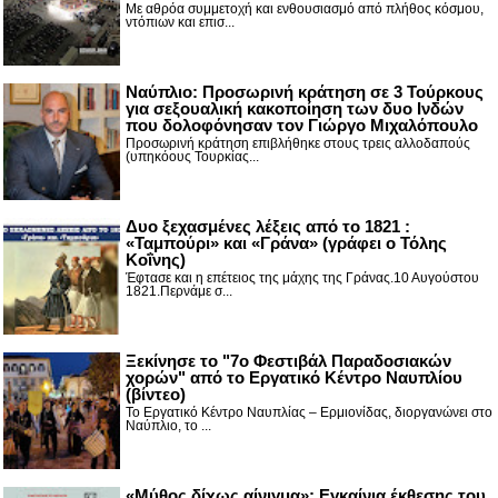
Με αθρόα συμμετοχή και ενθουσιασμό από πλήθος κόσμου,
ντόπιων και επισ...
Ναύπλιο: Προσωρινή κράτηση σε 3 Τούρκους
για σεξουαλική κακοποίηση των δυο Ινδών
που δολοφόνησαν τον Γιώργο Μιχαλόπουλο
Προσωρινή κράτηση επιβλήθηκε στους τρεις αλλοδαπούς
(υπηκόους Τουρκίας...
Δυο ξεχασμένες λέξεις από το 1821 :
«Ταμπούρι» και «Γράνα» (γράφει ο Τόλης
Κοΐνης)
Έφτασε και η επέτειος της μάχης της Γράνας.10 Αυγούστου
1821.Περνάμε σ...
Ξεκίνησε το "7ο Φεστιβάλ Παραδοσιακών
χορών" από το Εργατικό Κέντρο Ναυπλίου
(βίντεο)
Το Εργατικό Κέντρο Ναυπλίας – Ερμιονίδας, διοργανώνει στο
Ναύπλιο, το ...
«Μύθος δίχως αίνιγμα»: Εγκαίνια έκθεσης του