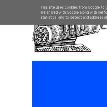
This site uses cookies from Google to de
are shared with Google along with perfo
statistics, and to detect and address a