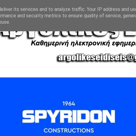
liver its services and to analyze traffic. Your IP address and u
rmance and security metrics to ensure quality of service, gene
buse.