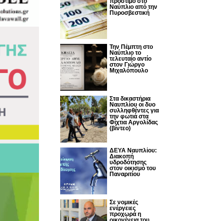
πρόστιμο στο
Ναύπλιο από την
Πυροσβεστική
Την Πέμπτη στο
Ναύπλιο το
τελευταίο αντίο
στον Γιώργο
Μιχαλόπουλο
Στα δικαστήρια
Ναυπλίου οι δυο
συλληφθέντες για
την φωτιά στα
Φίχτια Αργολίδας
(βίντεο)
ΔΕΥΑ Ναυπλίου:
Διακοπή
υδροδότησης
στον οικισμό του
Παναριτίου
Σε νομικές
ενέργειες
προχωρά η
οικογένεια του