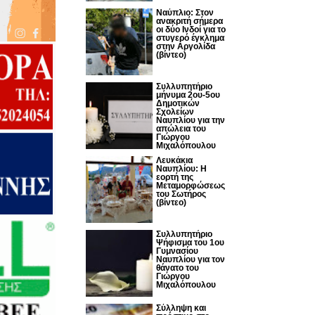
Nαύπλιο: Στον
ανακριτή σήμερα
οι δύο Ινδοί για το
στυγερό έγκλημα
στην Αργολίδα
(βίντεο)
Συλλυπητήριο
μήνυμα 2ου-5ου
Δημοτικών
Σχολείων
Ναυπλίου για την
απώλεια του
Γιώργου
Μιχαλόπουλου
Λευκάκια
Ναυπλίου: Η
εορτή της
Μεταμορφώσεως
του Σωτήρος
(βίντεο)
Συλλυπητήριο
Ψήφισμα του 1ου
Γυμνασίου
Ναυπλίου για τον
θάνατο του
Γιώργου
Μιχαλόπουλου
Σύλληψη και