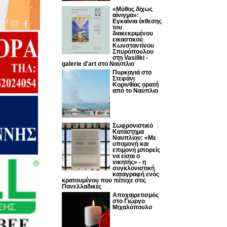
«Μύθος δίχως
αίνιγμα»:
Εγκαίνια έκθεσης
του
διακεκριμένου
εικαστικού
Κωνσταντίνου
Σπυρόπουλου
στη Vasiliki -
galerie d'art στο Ναύπλιο
Πυρκαγιά στο
Στεφάνι
Κορινθίας ορατή
από το Ναύπλιο
Σωφρονιστικό
Κατάστημα
Ναυπλίου: «Με
υπομονή και
επιμονή μπορείς
να είσαι ο
νικητής» - η
συγκλονιστική
καταγραφή ενός
κρατουμένου που πέτυχε στις
Πανελλαδικές
Αποχαιρετισμός
στο Γιώργο
Μιχαλόπουλο