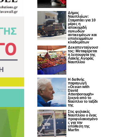
Δήμος
Ναυπλιέων:
Σταματάει για 10
μέρες η
αποκομιδή
ογκωδών
αντικειμένων και
υπολειμμάτων
κλαδεμάτων
Δεκαπενταύγουσ
τος: Μεταφέρεται
η λειτουργία της
Λαϊκής Αγοράς
Ναυπλίου
Η διεθνής
παραγωγή
«Ocean with
David
Attenborough»
ξεκινά από το
Ναύπλιο το ταξίδι
της
Στις φυλακές
Ναυπλίου ο ένας
προφυλακισμένο
ς για την
υπόθεση της
Marfin