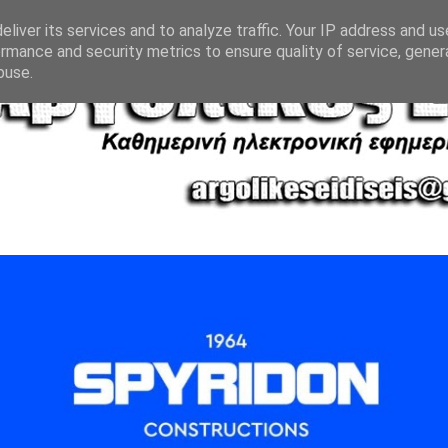
liver its services and to analyze traffic. Your IP address and u
rmance and security metrics to ensure quality of service, gene
buse.