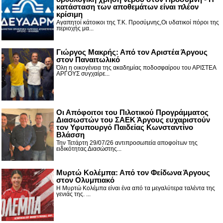
κατάσταση των αποθεμάτων είναι πλέον
κρίσιμη
Αγαπητοί κάτοικοι της Τ.Κ. Προσύμνης,Οι υδατικοί πόροι της
περιοχής μα...
Γιώργος Μακρής: Από τον Αριστέα Άργους
στον Παναιτωλικό
Όλη η οικογένεια της ακαδημίας ποδοσφαίρου του ΑΡΙΣΤΕΑ
ΑΡΓΟΥΣ συγχαίρε...
Οι Απόφοιτοι του Πιλοτικού Προγράμματος
Διασωστών του ΣΑΕΚ Άργους ευχαριστούν
τον Υφυπουργό Παιδείας Κωνσταντίνο
Βλάσση
Την Τετάρτη 29/07/26 αντιπροσωπεία αποφοίτων της
ειδικότητας Διασώστης...
Μυρτώ Κολέμπα: Από τον Φείδωνα Άργους
στον Ολυμπιακό
Η Μυρτώ Κολέμπα είναι ένα από τα μεγαλύτερα ταλέντα της
γενιάς της. ...