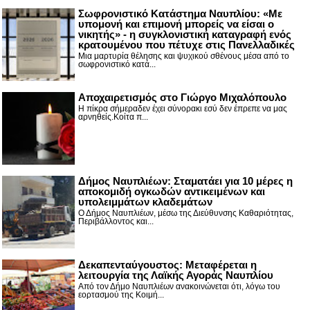
Σωφρονιστικό Κατάστημα Ναυπλίου: «Με
υπομονή και επιμονή μπορείς να είσαι ο
νικητής» - η συγκλονιστική καταγραφή ενός
κρατουμένου που πέτυχε στις Πανελλαδικές
Μια μαρτυρία θέλησης και ψυχικού σθένους μέσα από το
σωφρονιστικό κατά...
Αποχαιρετισμός στο Γιώργο Μιχαλόπουλο
Η πίκρα σήμεραδεν έχει σύνορακι εσύ δεν έπρεπε να μας
αρνηθείς.Κοίτα π...
Δήμος Ναυπλιέων: Σταματάει για 10 μέρες η
αποκομιδή ογκωδών αντικειμένων και
υπολειμμάτων κλαδεμάτων
Ο Δήμος Ναυπλιέων, μέσω της Διεύθυνσης Καθαριότητας,
Περιβάλλοντος και...
Δεκαπενταύγουστος: Μεταφέρεται η
λειτουργία της Λαϊκής Αγοράς Ναυπλίου
Από τον Δήμο Ναυπλιέων ανακοινώνεται ότι, λόγω του
εορτασμού της Κοιμή...