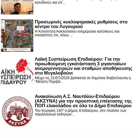
κατοίκους και επ...
Προσωρινές κυκλοφοριακές ρυθμίσεις στο
κέντρο του Λυγουριού
Η Κοινότητα Ασκληπιείου ενημερώνει κατοίκους και
επισκέπτες ότι, λόγω ...
Λαϊκή Συσπείρωση Επιδαύρου: Για την
προωθούμενη εγκατάσταση 3 γιγαντιαίων
ανεμογεννητριών και σταθμών αποθήκευσης
στο Μεγαλοβούνι
Μέχρι τις 31/07/2026 βρίσκεται σε δημόσια διαβούλευση η
“Μελέτη Περιβά...
Ανακοίνωση Α.Σ. Ναυπλίου-Επιδαύρου
(ΑΚΣΥΝΑ) για την προοπτική επέκτασης της
ΠΟΠ ελαιολάδου σε όλο το Δήμο Επιδαύρου
Την Κυριακή 19/7 ο Δήμος Επιδαύρου, στο πλαίσιο των
παράλληλων εκδηλώσ...