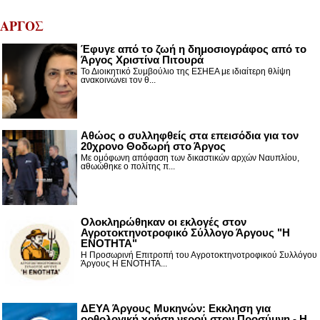
ΑΡΓΟΣ
Έφυγε από το ζωή η δημοσιογράφος από το
Άργος Χριστίνα Πιτουρά
Το Διοικητικό Συμβούλιο της ΕΣΗΕΑ με ιδιαίτερη θλίψη
ανακοινώνει τον θ...
Αθώος ο συλληφθείς στα επεισόδια για τον
20χρονο Θοδωρή στο Άργος
Με ομόφωνη απόφαση των δικαστικών αρχών Ναυπλίου,
αθωώθηκε ο πολίτης π...
Ολοκληρώθηκαν οι εκλογές στον
Αγροτοκτηνοτροφικό Σύλλογο Άργους "Η
ΕΝΟΤΗΤΑ"
Η Προσωρινή Επιτροπή του Αγροτοκτηνοτροφικού Συλλόγου
Άργους Η ΕΝΟΤΗΤΑ...
ΔΕΥΑ Άργους Μυκηνών: Εκκληση για
ορθολογική χρήση νερού στον Προσύμνη - Η