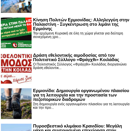
Κίνηση Πολιτών Ερμιονίδας: Αλληλεγγύη στην
Παλαιστίνη - Συγκέντρωση στο λιμάνι της
Ερμιόνης
Την ερχόμενη Κυριακή σε όλη τη χώρα γίνεται για δεύτερη
συνεχόμενη χρο...
Δράση εθελοντικής αιμοδοσίας από τον
Πολιτιστικό Σύλλογο «Φράγχθι» Κοιλάδας
Ο Πολιτιστικός Σύλλογος «Φράγχθι» Κοιλάδας διοργανώνει
δράση εθελοντικ...
Ερμιονίδα: Δημιουργία οργανωμένου πλαισίου
για τη λειτουργία και την προστασία των
πεζοπορικών διαδρομών
Στη δημιουργία ενός οργανωμένου πλαισίου για τη λειτουργία
και την προ...
Πυροσβεστικό κλιμάκιο Κρανιδίου: Μεγάλη
μάχη και συντονισμένη επιχείρηση στην