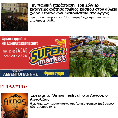
Την παιδική παράσταση "Τομ Σώγιερ"
καταχειροκρότησε πλήθος κόσμου στον αύλειο
χώρο Στρατώνων Καποδίστρια στο Άργος
Την παιδική παράσταση "Τομ Σώγιερ" είχε την ευκαιρία να
απολαύσει πλήθ...
ΕΠΙΔΑΥΡΟΣ
Έρχεται το "Arnas Festival" στο Λυγουριό
Αργολίδας
Η αυλαία των παραστάσεων στο Αρχαίο Θέατρο Επιδαύρου
πέφτει, όμως το π...