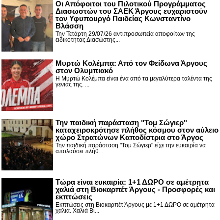
Οι Απόφοιτοι του Πιλοτικού Προγράμματος
Διασωστών του ΣΑΕΚ Άργους ευχαριστούν
τον Υφυπουργό Παιδείας Κωνσταντίνο
Βλάσση
Την Τετάρτη 29/07/26 αντιπροσωπεία αποφοίτων της
ειδικότητας Διασώστης...
Μυρτώ Κολέμπα: Από τον Φείδωνα Άργους
στον Ολυμπιακό
Η Μυρτώ Κολέμπα είναι ένα από τα μεγαλύτερα ταλέντα της
γενιάς της. ...
Την παιδική παράσταση "Τομ Σώγιερ"
καταχειροκρότησε πλήθος κόσμου στον αύλειο
χώρο Στρατώνων Καποδίστρια στο Άργος
Την παιδική παράσταση "Τομ Σώγιερ" είχε την ευκαιρία να
απολαύσει πλήθ...
Τώρα είναι ευκαιρία: 1+1 ΔΩΡΟ σε αμέτρητα
χαλιά στη Βιοκαρπέτ Άργους - Προσφορές και
εκπτώσεις
Εκπτώσεις στη Βιοκαρπέτ Άργους με 1+1 ΔΩΡΟ σε αμέτρητα
χαλιά. Χαλιά Βι...