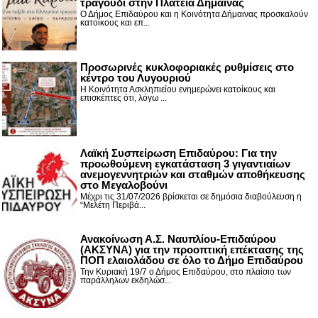
τραγούδι στην Πλατεία Δήμαινας
Ο Δήμος Επιδαύρου και η Κοινότητα Δήμαινας προσκαλούν
κατοίκους και επ...
Προσωρινές κυκλοφοριακές ρυθμίσεις στο
κέντρο του Λυγουριού
Η Κοινότητα Ασκληπιείου ενημερώνει κατοίκους και
επισκέπτες ότι, λόγω ...
Λαϊκή Συσπείρωση Επιδαύρου: Για την
προωθούμενη εγκατάσταση 3 γιγαντιαίων
ανεμογεννητριών και σταθμών αποθήκευσης
στο Μεγαλοβούνι
Μέχρι τις 31/07/2026 βρίσκεται σε δημόσια διαβούλευση η
“Μελέτη Περιβά...
Ανακοίνωση Α.Σ. Ναυπλίου-Επιδαύρου
(ΑΚΣΥΝΑ) για την προοπτική επέκτασης της
ΠΟΠ ελαιολάδου σε όλο το Δήμο Επιδαύρου
Την Κυριακή 19/7 ο Δήμος Επιδαύρου, στο πλαίσιο των
παράλληλων εκδηλώσ...