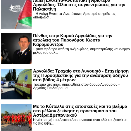
Λαϊκή Ενότητα-Ανυπότακτη Αριστερά
Αργολίδας: Όλοι στις συγκεντρώσεις για την
Παλαιστίνη
Η Λαϊκή Ενότητα-Ανυπότακτη Αριστερά στηρίζει τις
διαδηλώσ...
Πένθος στην Καρυά Αργολίδας για την
απώλεια του Πυρονόμου Κώστα
Καραμούντζου
Έφυγε πρόωρα από τη ζωή ο φίλος, συμπατριώτης και ενεργό
μέλος του συλ...
Αργολίδα: Τροχαίο στο Λυγουριό - Επιχείρηση
της Πυροσβεστικής για την ανάσυρση οδηγού
από βάθος 4 μέτρων
Τροχαίο ατύχημα, σημειώθηκε στον δρόμο Λυγουριού -
Αρχαίας Επιδαύρου σ...
Με το Κύπελλο στις αποσκευές και το βλέμμα
στο μέλλον ξεκίνησε η προετοιμασία του
Αστέρα Δρεπανιακού
Η νέα εποχή του Αστέρα Δρεπανιακού είναι εδώ και ξεκινά με
τις πιο υψη...