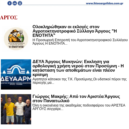
ΑΡΓΟΣ
Ολοκληρώθηκαν οι εκλογές στον
Αγροτοκτηνοτροφικό Σύλλογο Άργους "Η
ΕΝΟΤΗΤΑ"
Η Προσωρινή Επιτροπή του Αγροτοκτηνοτροφικού Συλλόγου
Άργους Η ΕΝΟΤΗΤΑ...
ΔΕΥΑ Άργους Μυκηνών: Εκκληση για
ορθολογική χρήση νερού στον Προσύμνη - Η
κατάσταση των αποθεμάτων είναι πλέον
κρίσιμη
Αγαπητοί κάτοικοι της Τ.Κ. Προσύμνης,Οι υδατικοί πόροι της
περιοχής μα...
Γιώργος Μακρής: Από τον Αριστέα Άργους
στον Παναιτωλικό
Όλη η οικογένεια της ακαδημίας ποδοσφαίρου του ΑΡΙΣΤΕΑ
ΑΡΓΟΥΣ συγχαίρε...