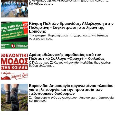
Ο Αθλητικός Όμιλος «Κορωνίς» με τη Δημοτική Κοινότητα
Κοιλάδας, με το...
Κίνηση Πολιτών Ερμιονίδας: Αλληλεγγύη στην
Παλαιστίνη - Συγκέντρωση στο λιμάνι της
Ερμιόνης
Την ερχόμενη Κυριακή σε όλη τη χώρα γίνεται για δεύτερη
συνεχόμενη χρο...
Δράση εθελοντικής αιμοδοσίας από τον
Πολιτιστικό Σύλλογο «Φράγχθι» Κοιλάδας
Ο Πολιτιστικός Σύλλογος «Φράγχθι» Κοιλάδας διοργανώνει
δράση εθελοντικ...
Ερμιονίδα: Δημιουργία οργανωμένου πλαισίου
για τη λειτουργία και την προστασία των
πεζοπορικών διαδρομών
Στη δημιουργία ενός οργανωμένου πλαισίου για τη λειτουργία
και την προ...