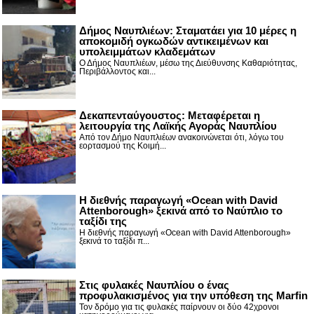
Δήμος Ναυπλιέων: Σταματάει για 10 μέρες η
αποκομιδή ογκωδών αντικειμένων και
υπολειμμάτων κλαδεμάτων
Ο Δήμος Ναυπλιέων, μέσω της Διεύθυνσης Καθαριότητας,
Περιβάλλοντος και...
Δεκαπενταύγουστος: Μεταφέρεται η
λειτουργία της Λαϊκής Αγοράς Ναυπλίου
Από τον Δήμο Ναυπλιέων ανακοινώνεται ότι, λόγω του
εορτασμού της Κοιμή...
Η διεθνής παραγωγή «Ocean with David
Attenborough» ξεκινά από το Ναύπλιο το
ταξίδι της
Η διεθνής παραγωγή «Ocean with David Attenborough»
ξεκινά το ταξίδι π...
Στις φυλακές Ναυπλίου ο ένας
προφυλακισμένος για την υπόθεση της Marfin
Τον δρόμο για τις φυλακές παίρνουν οι δύο 42χρονοι