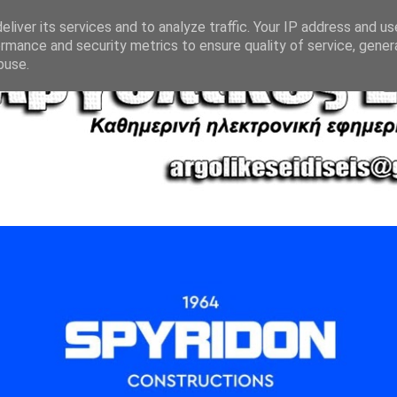
liver its services and to analyze traffic. Your IP address and u
rmance and security metrics to ensure quality of service, gene
buse.