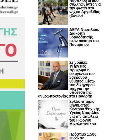
Ναυπλίου οι δυο
συλληφθέντες για
την φωτιά στα
Φίχτια Αργολίδας
(βίντεο)
ΔΕΥΑ Ναυπλίου:
Διακοπή
υδροδότησης
στον οικισμό του
Παναριτίου
Σε νομικές
ενέργειες
προχωρά η
οικογένεια του
50χρονου
θύματος, μέσω
του δικηγόρου
της, για την
υπόθεση της
ανθρωποκτονίας στο Παναρίτη
Συλλυπητήριο
μήνυμα του
Κέντρου Ψυχικής
Υγείας Ναυπλίου
για την απώλεια
του Γιώργου
Μιχαλόπουλου
Πρόστιμο 1.500
ευρώ σε