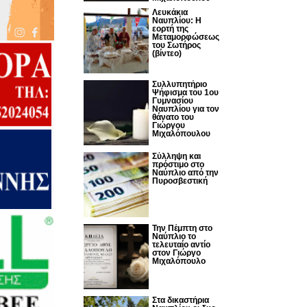
Λευκάκια
Ναυπλίου: Η
εορτή της
Μεταμορφώσεως
του Σωτήρος
(βίντεο)
Συλλυπητήριο
Ψήφισμα του 1ου
Γυμνασίου
Ναυπλίου για τον
θάνατο του
Γιώργου
Μιχαλόπουλου
Σύλληψη και
πρόστιμο στο
Ναύπλιο από την
Πυροσβεστική
Την Πέμπτη στο
Ναύπλιο το
τελευταίο αντίο
στον Γιώργο
Μιχαλόπουλο
Στα δικαστήρια