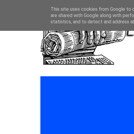
This site uses cookies from Google to de
are shared with Google along with perfo
statistics, and to detect and address a