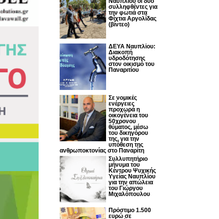
Ναυπλίου οι δυο
συλληφθέντες για
την φωτιά στα
Φίχτια Αργολίδας
(βίντεο)
ΔΕΥΑ Ναυπλίου:
Διακοπή
υδροδότησης
στον οικισμό του
Παναριτίου
Σε νομικές
ενέργειες
προχωρά η
οικογένεια του
50χρονου
θύματος, μέσω
του δικηγόρου
της, για την
υπόθεση της
ανθρωποκτονίας στο Παναρίτη
Συλλυπητήριο
μήνυμα του
Κέντρου Ψυχικής
Υγείας Ναυπλίου
για την απώλεια
του Γιώργου
Μιχαλόπουλου
Πρόστιμο 1.500
ευρώ σε