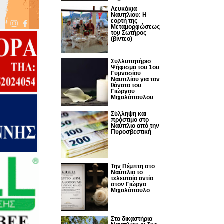
Λευκάκια
Ναυπλίου: Η
εορτή της
Μεταμορφώσεως
του Σωτήρος
(βίντεο)
Συλλυπητήριο
Ψήφισμα του 1ου
Γυμνασίου
Ναυπλίου για τον
θάνατο του
Γιώργου
Μιχαλόπουλου
Σύλληψη και
πρόστιμο στο
Ναύπλιο από την
Πυροσβεστική
Την Πέμπτη στο
Ναύπλιο το
τελευταίο αντίο
στον Γιώργο
Μιχαλόπουλο
Στα δικαστήρια