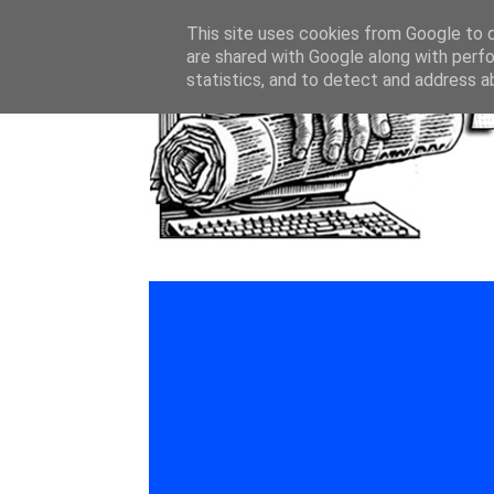
This site uses cookies from Google to de
are shared with Google along with perfo
statistics, and to detect and address a