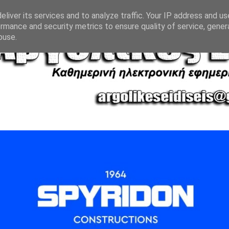
liver its services and to analyze traffic. Your IP address and u
rmance and security metrics to ensure quality of service, gene
buse.