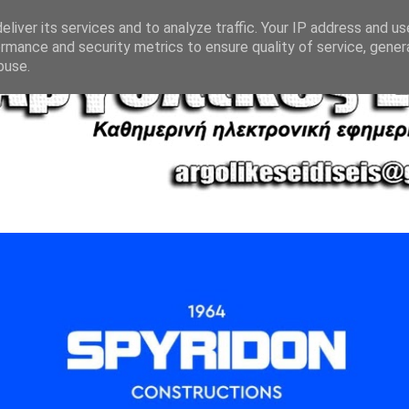
liver its services and to analyze traffic. Your IP address and u
rmance and security metrics to ensure quality of service, gene
buse.