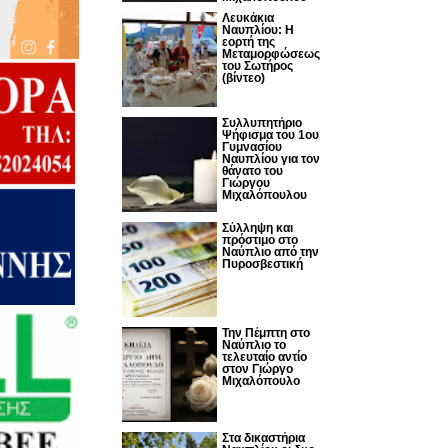
Λευκάκια
Ναυπλίου: Η
εορτή της
Μεταμορφώσεως
του Σωτήρος
(βίντεο)
Συλλυπητήριο
Ψήφισμα του 1ου
Γυμνασίου
Ναυπλίου για τον
θάνατο του
Γιώργου
Μιχαλόπουλου
Σύλληψη και
πρόστιμο στο
Ναύπλιο από την
Πυροσβεστική
Την Πέμπτη στο
Ναύπλιο το
τελευταίο αντίο
στον Γιώργο
Μιχαλόπουλο
Στα δικαστήρια