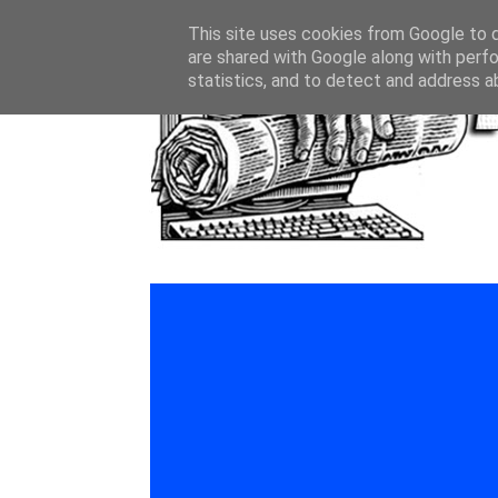
This site uses cookies from Google to de
are shared with Google along with perfo
statistics, and to detect and address a