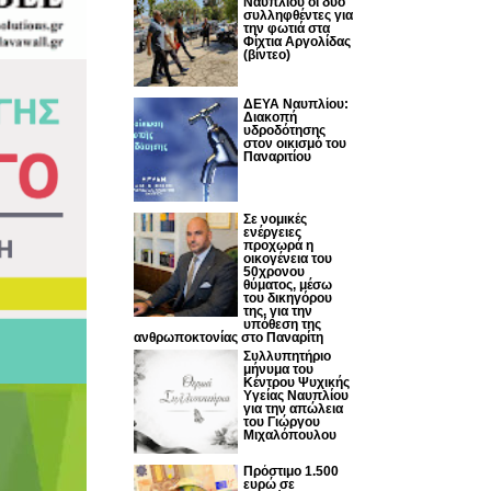
Ναυπλίου οι δυο
συλληφθέντες για
την φωτιά στα
Φίχτια Αργολίδας
(βίντεο)
ΔΕΥΑ Ναυπλίου:
Διακοπή
υδροδότησης
στον οικισμό του
Παναριτίου
Σε νομικές
ενέργειες
προχωρά η
οικογένεια του
50χρονου
θύματος, μέσω
του δικηγόρου
της, για την
υπόθεση της
ανθρωποκτονίας στο Παναρίτη
Συλλυπητήριο
μήνυμα του
Κέντρου Ψυχικής
Υγείας Ναυπλίου
για την απώλεια
του Γιώργου
Μιχαλόπουλου
Πρόστιμο 1.500
ευρώ σε