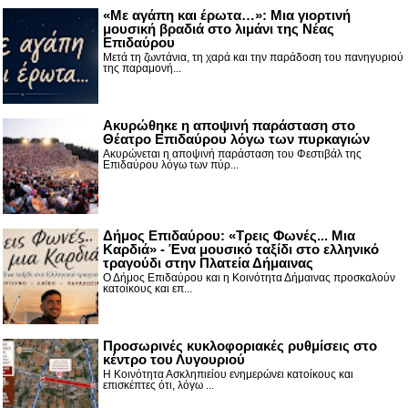
«Με αγάπη και έρωτα…»: Μια γιορτινή
μουσική βραδιά στο λιμάνι της Νέας
Επιδαύρου
Μετά τη ζωντάνια, τη χαρά και την παράδοση του πανηγυριού
της παραμονή...
Ακυρώθηκε η αποψινή παράσταση στο
Θέατρο Επιδαύρου λόγω των πυρκαγιών
Ακυρώνεται η αποψινή παράσταση του Φεστιβάλ της
Επιδαύρου λόγω των πύρ...
Δήμος Επιδαύρου: «Τρεις Φωνές... Μια
Καρδιά» - Ένα μουσικό ταξίδι στο ελληνικό
τραγούδι στην Πλατεία Δήμαινας
Ο Δήμος Επιδαύρου και η Κοινότητα Δήμαινας προσκαλούν
κατοίκους και επ...
Προσωρινές κυκλοφοριακές ρυθμίσεις στο
κέντρο του Λυγουριού
Η Κοινότητα Ασκληπιείου ενημερώνει κατοίκους και
επισκέπτες ότι, λόγω ...