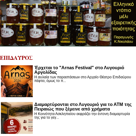
ΕΠΙΔΑΥΡΟΣ
Έρχεται το "Arnas Festival" στο Λυγουριό
Αργολίδας
Η αυλαία των παραστάσεων στο Αρχαίο Θέατρο Επιδαύρου
πέφτει, όμως το π...
Διαμαρτύρονται στο Λυγουριό για το ΑΤΜ της
Πειραιώς που ξέμεινε από χρήματα
Η Κοινότητα Ασκληπιείου εκφράζει την έντονη διαμαρτυρία
της για το γεγ...