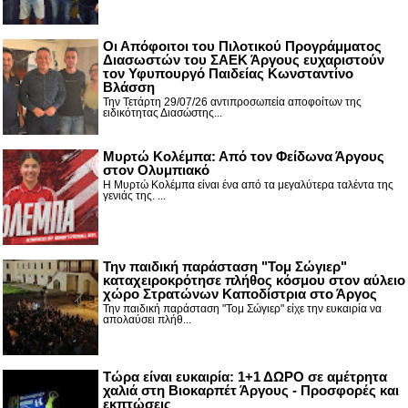
Οι Απόφοιτοι του Πιλοτικού Προγράμματος
Διασωστών του ΣΑΕΚ Άργους ευχαριστούν
τον Υφυπουργό Παιδείας Κωνσταντίνο
Βλάσση
Την Τετάρτη 29/07/26 αντιπροσωπεία αποφοίτων της
ειδικότητας Διασώστης...
Μυρτώ Κολέμπα: Από τον Φείδωνα Άργους
στον Ολυμπιακό
Η Μυρτώ Κολέμπα είναι ένα από τα μεγαλύτερα ταλέντα της
γενιάς της. ...
Την παιδική παράσταση "Τομ Σώγιερ"
καταχειροκρότησε πλήθος κόσμου στον αύλειο
χώρο Στρατώνων Καποδίστρια στο Άργος
Την παιδική παράσταση "Τομ Σώγιερ" είχε την ευκαιρία να
απολαύσει πλήθ...
Τώρα είναι ευκαιρία: 1+1 ΔΩΡΟ σε αμέτρητα
χαλιά στη Βιοκαρπέτ Άργους - Προσφορές και
εκπτώσεις