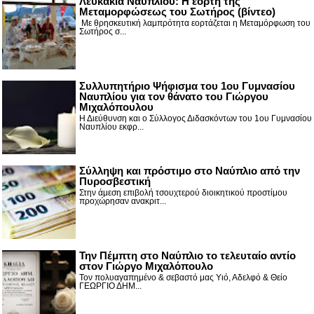
Λευκάκια Ναυπλίου: Η εορτή της
Μεταμορφώσεως του Σωτήρος (βίντεο)
Με θρησκευτική λαμπρότητα εορτάζεται η Μεταμόρφωση του
Σωτήρος σ...
Συλλυπητήριο Ψήφισμα του 1ου Γυμνασίου
Ναυπλίου για τον θάνατο του Γιώργου
Μιχαλόπουλου
Η Διεύθυνση και ο Σύλλογος Διδασκόντων του 1ου Γυμνασίου
Ναυπλίου εκφρ...
Σύλληψη και πρόστιμο στο Ναύπλιο από την
Πυροσβεστική
Στην άμεση επιβολή τσουχτερού διοικητικού προστίμου
προχώρησαν ανακριτ...
Την Πέμπτη στο Ναύπλιο το τελευταίο αντίο
στον Γιώργο Μιχαλόπουλο
Τον πολυαγαπημένο & σεβαστό μας Υιό, Αδελφό & Θείο
ΓΕΩΡΓΙΟ ΔΗΜ...