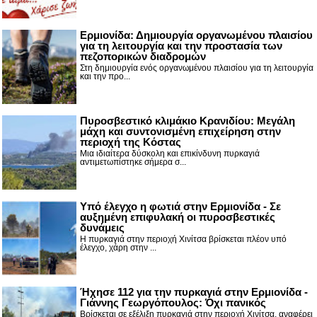
Ερμιονίδα: Δημιουργία οργανωμένου πλαισίου
για τη λειτουργία και την προστασία των
πεζοπορικών διαδρομών
Στη δημιουργία ενός οργανωμένου πλαισίου για τη λειτουργία
και την προ...
Πυροσβεστικό κλιμάκιο Κρανιδίου: Μεγάλη
μάχη και συντονισμένη επιχείρηση στην
περιοχή της Κόστας
Μια ιδιαίτερα δύσκολη και επικίνδυνη πυρκαγιά
αντιμετωπίστηκε σήμερα σ...
Υπό έλεγχο η φωτιά στην Ερμιονίδα - Σε
αυξημένη επιφυλακή οι πυροσβεστικές
δυνάμεις
Η πυρκαγιά στην περιοχή Χινίτσα βρίσκεται πλέον υπό
έλεγχο, χάρη στην ...
Ήχησε 112 για την πυρκαγιά στην Ερμιονίδα -
Γιάννης Γεωργόπουλος: Όχι πανικός
Βρίσκεται σε εξέλιξη πυρκαγιά στην περιοχή Χινίτσα, αναφέρει