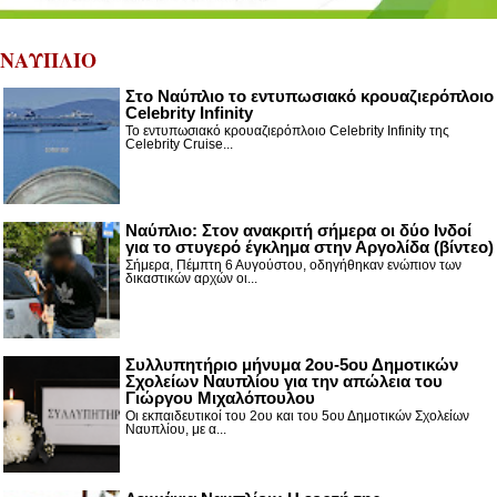
ΝΑΥΠΛΙΟ
Στο Ναύπλιο το εντυπωσιακό κρουαζιερόπλοιο
Celebrity Infinity
Το εντυπωσιακό κρουαζιερόπλοιο Celebrity Infinity της
Celebrity Cruise...
Nαύπλιο: Στον ανακριτή σήμερα οι δύο Ινδοί
για το στυγερό έγκλημα στην Αργολίδα (βίντεο)
Σήμερα, Πέμπτη 6 Αυγούστου, οδηγήθηκαν ενώπιον των
δικαστικών αρχών οι...
Συλλυπητήριο μήνυμα 2ου-5ου Δημοτικών
Σχολείων Ναυπλίου για την απώλεια του
Γιώργου Μιχαλόπουλου
Οι εκπαιδευτικοί του 2ου και του 5ου Δημοτικών Σχολείων
Ναυπλίου, με α...