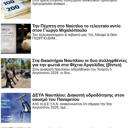
Στην άμεση επιβολή τσουχτερού διοικητικού προστίμου
προχώρησαν ανακριτ...
Την Πέμπτη στο Ναύπλιο το τελευταίο αντίο
στον Γιώργο Μιχαλόπουλο
Τον πολυαγαπημένο & σεβαστό μας Υιό, Αδελφό & Θείο
ΓΕΩΡΓΙΟ ΔΗΜ...
Στα δικαστήρια Ναυπλίου οι δυο συλληφθέντες
για την φωτιά στα Φίχτια Αργολίδας (βίντεο)
Στον ανακριτή Ναυπλίου οδηγήθηκαν την Τετάρτη 5
Αυγούστου 2026. οι δύο...
ΔΕΥΑ Ναυπλίου: Διακοπή υδροδότησης στον
οικισμό του Παναριτίου
Από τη Δ.Ε.Υ.Α.Ν. ανακοινώνεται ότι σήμερα την 5ην
Αυγούστου 2026, ημέ...