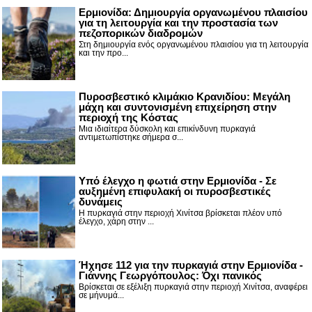
Ερμιονίδα: Δημιουργία οργανωμένου πλαισίου
για τη λειτουργία και την προστασία των
πεζοπορικών διαδρομών
Στη δημιουργία ενός οργανωμένου πλαισίου για τη λειτουργία
και την προ...
Πυροσβεστικό κλιμάκιο Κρανιδίου: Μεγάλη
μάχη και συντονισμένη επιχείρηση στην
περιοχή της Κόστας
Μια ιδιαίτερα δύσκολη και επικίνδυνη πυρκαγιά
αντιμετωπίστηκε σήμερα σ...
Υπό έλεγχο η φωτιά στην Ερμιονίδα - Σε
αυξημένη επιφυλακή οι πυροσβεστικές
δυνάμεις
Η πυρκαγιά στην περιοχή Χινίτσα βρίσκεται πλέον υπό
έλεγχο, χάρη στην ...
Ήχησε 112 για την πυρκαγιά στην Ερμιονίδα -
Γιάννης Γεωργόπουλος: Όχι πανικός
Βρίσκεται σε εξέλιξη πυρκαγιά στην περιοχή Χινίτσα, αναφέρει
σε μήνυμά...