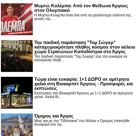
Μυρτώ Κολέμπα: Από τον Φείδωνα Άργους
στον Ολυμπιακό
Η Μυρτώ Κολέμπα είναι ένα από τα μεγαλύτερα ταλέντα της
γενιάς της. ...
Την παιδική παράσταση "Τομ Σώγιερ"
καταχειροκρότησε πλήθος κόσμου στον αύλειο
χώρο Στρατώνων Καποδίστρια στο Άργος
Την παιδική παράσταση "Τομ Σώγιερ" είχε την ευκαιρία να
απολαύσει πλήθ...
Τώρα είναι ευκαιρία: 1+1 ΔΩΡΟ σε αμέτρητα
χαλιά στη Βιοκαρπέτ Άργους - Προσφορές και
εκπτώσεις
Εκπτώσεις στη Βιοκαρπέτ Άργους με 1+1 ΔΩΡΟ σε αμέτρητα
χαλιά. Χαλιά Βι...
Όμηρος και Άργος
Μιας και με την "Οδύσσεια" του Νόλαν ο Όμηρος επανήλθε
δυναμικά στο πρ...