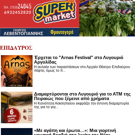
ΕΠΙΔΑΥΡΟΣ
Έρχεται το "Arnas Festival" στο Λυγουριό
Αργολίδας
Η αυλαία των παραστάσεων στο Αρχαίο Θέατρο Επιδαύρου
πέφτει, όμως το π...
Διαμαρτύρονται στο Λυγουριό για το ΑΤΜ της
Πειραιώς που ξέμεινε από χρήματα
Η Κοινότητα Ασκληπιείου εκφράζει την έντονη διαμαρτυρία
της για το γεγ...
«Με αγάπη και έρωτα…»: Μια γιορτινή
μουσική βραδιά στο λιμάνι της Νέας