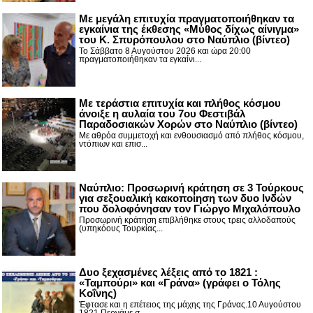
Με μεγάλη επιτυχία πραγματοποιήθηκαν τα
εγκαίνια της έκθεσης «Μύθος δίχως αίνιγμα»
του Κ. Σπυρόπουλου στο Ναύπλιο (βίντεο)
Το Σάββατο 8 Αυγούστου 2026 και ώρα 20:00
πραγματοποιήθηκαν τα εγκαίνι...
Με τεράστια επιτυχία και πλήθος κόσμου
άνοιξε η αυλαία του 7ου Φεστιβάλ
Παραδοσιακών Χορών στο Ναύπλιο (βίντεο)
Με αθρόα συμμετοχή και ενθουσιασμό από πλήθος κόσμου,
ντόπιων και επισ...
Ναύπλιο: Προσωρινή κράτηση σε 3 Τούρκους
για σεξουαλική κακοποίηση των δυο Ινδών
που δολοφόνησαν τον Γιώργο Μιχαλόπουλο
Προσωρινή κράτηση επιβλήθηκε στους τρεις αλλοδαπούς
(υπηκόους Τουρκίας...
Δυο ξεχασμένες λέξεις από το 1821 :
«Ταμπούρι» και «Γράνα» (γράφει ο Τόλης
Κοΐνης)
Έφτασε και η επέτειος της μάχης της Γράνας.10 Αυγούστου