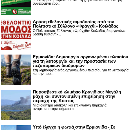
Την ερχόμενη Κυριακή σε όλη τη χώρα γίνεται για δεύτερη
συνεχόμενη χρο...
Δράση εθελοντικής αιμοδοσίας από τον
Πολιτιστικό Σύλλογο «Φράγχθι» Κοιλάδας
Ο Πολιτιστικός Σύλλογος «Φράγχθι» Κοιλάδας διοργανώνει
δράση εθελοντικ...
Ερμιονίδα: Δημιουργία οργανωμένου πλαισίου
για τη λειτουργία και την προστασία των
πεζοπορικών διαδρομών
Στη δημιουργία ενός οργανωμένου πλαισίου για τη λειτουργία
και την προ...
Πυροσβεστικό κλιμάκιο Κρανιδίου: Μεγάλη
μάχη και συντονισμένη επιχείρηση στην
περιοχή της Κόστας
Μια ιδιαίτερα δύσκολη και επικίνδυνη πυρκαγιά
αντιμετωπίστηκε σήμερα σ...
Υπό έλεγχο η φωτιά στην Ερμιονίδα - Σε