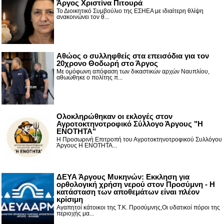
Άργος Χριστίνα Πιτουρά
Το Διοικητικό Συμβούλιο της ΕΣΗΕΑ με ιδιαίτερη θλίψη
ανακοινώνει τον θ...
Αθώος ο συλληφθείς στα επεισόδια για τον
20χρονο Θοδωρή στο Άργος
Με ομόφωνη απόφαση των δικαστικών αρχών Ναυπλίου,
αθωώθηκε ο πολίτης π...
Ολοκληρώθηκαν οι εκλογές στον
Αγροτοκτηνοτροφικό Σύλλογο Άργους "Η
ΕΝΟΤΗΤΑ"
Η Προσωρινή Επιτροπή του Αγροτοκτηνοτροφικού Συλλόγου
Άργους Η ΕΝΟΤΗΤΑ...
ΔΕΥΑ Άργους Μυκηνών: Εκκληση για
ορθολογική χρήση νερού στον Προσύμνη - Η
κατάσταση των αποθεμάτων είναι πλέον
κρίσιμη
Αγαπητοί κάτοικοι της Τ.Κ. Προσύμνης,Οι υδατικοί πόροι της
περιοχής μα...