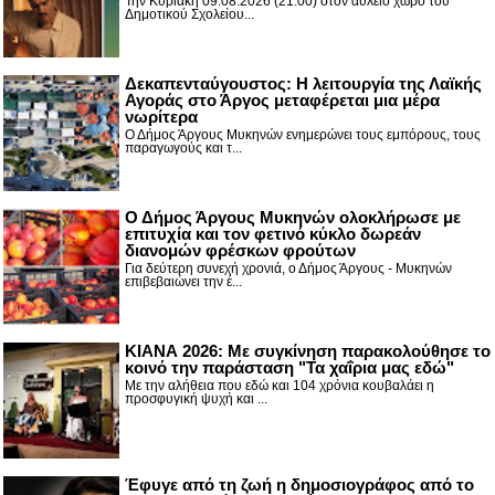
Την Κυριακή 09.08.2026 (21:00) στον αύλειο χώρο του
Δημοτικού Σχολείου...
Δεκαπενταύγουστος: H λειτουργία της Λαϊκής
Αγοράς στο Άργος μεταφέρεται μια μέρα
νωρίτερα
Ο Δήμος Άργους Μυκηνών ενημερώνει τους εμπόρους, τους
παραγωγούς και τ...
Ο Δήμος Άργους Μυκηνών ολοκλήρωσε με
επιτυχία και τον φετινό κύκλο δωρεάν
διανομών φρέσκων φρούτων
Για δεύτερη συνεχή χρονιά, ο Δήμος Άργους - Μυκηνών
επιβεβαιώνει την έ...
ΚΙΑΝΑ 2026: Με συγκίνηση παρακολούθησε το
κοινό την παράσταση "Τα χαΐρια μας εδώ"
Με την αλήθεια που εδώ και 104 χρόνια κουβαλάει η
προσφυγική ψυχή και ...
Έφυγε από τη ζωή η δημοσιογράφος από το