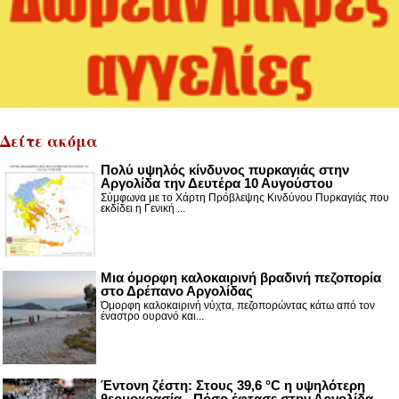
Δείτε ακόμα
Πολύ υψηλός κίνδυνος πυρκαγιάς στην
Αργολίδα την Δευτέρα 10 Αυγούστου
Σύμφωνα με το Χάρτη Πρόβλεψης Κινδύνου Πυρκαγιάς που
εκδίδει η Γενική ...
Μια όμορφη καλοκαιρινή βραδινή πεζοπορία
στο Δρέπανο Αργολίδας
Όμορφη καλοκαιρινή νύχτα, πεζοπορώντας κάτω από τον
έναστρο ουρανό και...
Έντονη ζέστη: Στους 39,6 °C η υψηλότερη
θερμοκρασία - Πόσο έφτασε στην Αργολίδα