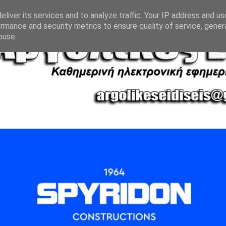
liver its services and to analyze traffic. Your IP address and u
rmance and security metrics to ensure quality of service, gene
buse.