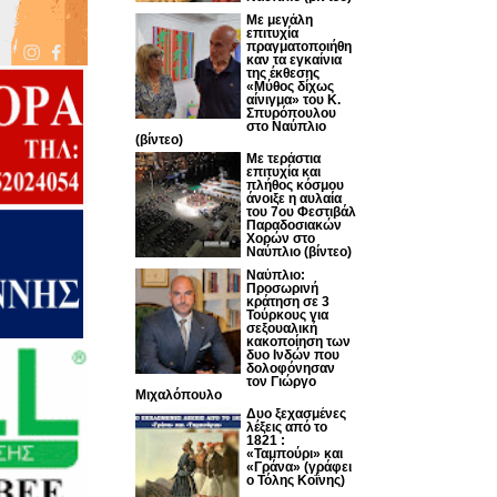
Με μεγάλη
επιτυχία
πραγματοποιήθη
καν τα εγκαίνια
της έκθεσης
«Μύθος δίχως
αίνιγμα» του Κ.
Σπυρόπουλου
στο Ναύπλιο
(βίντεο)
Με τεράστια
επιτυχία και
πλήθος κόσμου
άνοιξε η αυλαία
του 7ου Φεστιβάλ
Παραδοσιακών
Χορών στο
Ναύπλιο (βίντεο)
Ναύπλιο:
Προσωρινή
κράτηση σε 3
Τούρκους για
σεξουαλική
κακοποίηση των
δυο Ινδών που
δολοφόνησαν
τον Γιώργο
Μιχαλόπουλο
Δυο ξεχασμένες
λέξεις από το
1821 :
«Ταμπούρι» και
«Γράνα» (γράφει
ο Τόλης Κοΐνης)