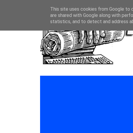
This site uses cookies from Google to de
are shared with Google along with perfo
statistics, and to detect and address a