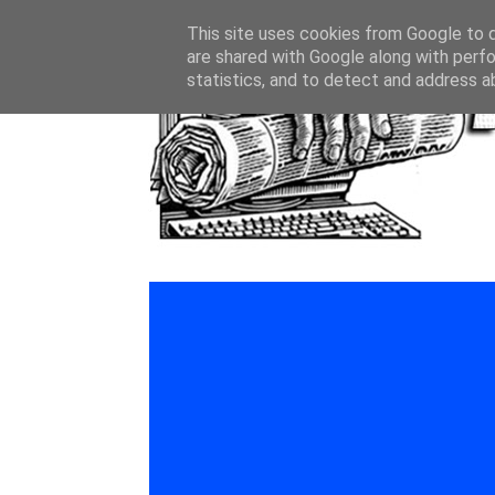
This site uses cookies from Google to de
are shared with Google along with perfo
statistics, and to detect and address a