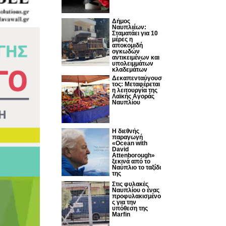
Δήμος
Ναυπλιέων:
Σταματάει για 10
μέρες η
αποκομιδή
ογκωδών
αντικειμένων και
υπολειμμάτων
κλαδεμάτων
Δεκαπενταύγουσ
τος: Μεταφέρεται
η λειτουργία της
Λαϊκής Αγοράς
Ναυπλίου
Η διεθνής
παραγωγή
«Ocean with
David
Attenborough»
ξεκινά από το
Ναύπλιο το ταξίδι
της
Στις φυλακές
Ναυπλίου ο ένας
προφυλακισμένο
ς για την
υπόθεση της
Marfin