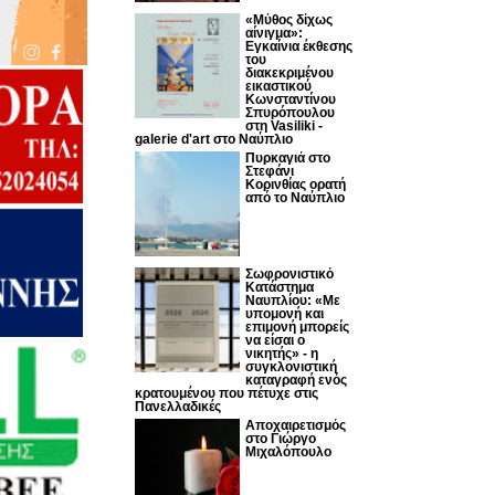
«Μύθος δίχως
αίνιγμα»:
Εγκαίνια έκθεσης
του
διακεκριμένου
εικαστικού
Κωνσταντίνου
Σπυρόπουλου
στη Vasiliki -
galerie d'art στο Ναύπλιο
Πυρκαγιά στο
Στεφάνι
Κορινθίας ορατή
από το Ναύπλιο
Σωφρονιστικό
Κατάστημα
Ναυπλίου: «Με
υπομονή και
επιμονή μπορείς
να είσαι ο
νικητής» - η
συγκλονιστική
καταγραφή ενός
κρατουμένου που πέτυχε στις
Πανελλαδικές
Αποχαιρετισμός
στο Γιώργο
Μιχαλόπουλο