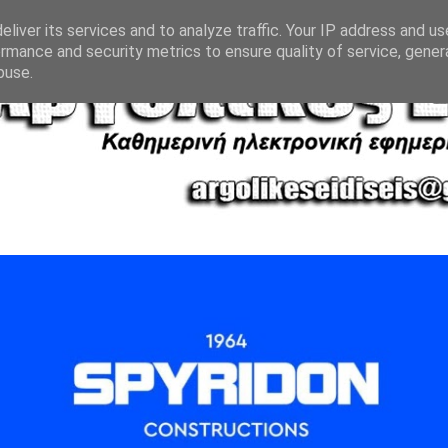
liver its services and to analyze traffic. Your IP address and u
rmance and security metrics to ensure quality of service, gene
buse.