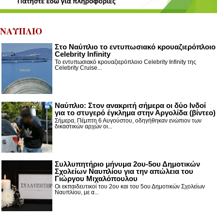
ΝΑΥΠΛΙΟ
Στο Ναύπλιο το εντυπωσιακό κρουαζιερόπλοιο
Celebrity Infinity
Το εντυπωσιακό κρουαζιερόπλοιο Celebrity Infinity της
Celebrity Cruise...
Nαύπλιο: Στον ανακριτή σήμερα οι δύο Ινδοί
για το στυγερό έγκλημα στην Αργολίδα (βίντεο)
Σήμερα, Πέμπτη 6 Αυγούστου, οδηγήθηκαν ενώπιον των
δικαστικών αρχών οι...
Συλλυπητήριο μήνυμα 2ου-5ου Δημοτικών
Σχολείων Ναυπλίου για την απώλεια του
Γιώργου Μιχαλόπουλου
Οι εκπαιδευτικοί του 2ου και του 5ου Δημοτικών Σχολείων
Ναυπλίου, με α...