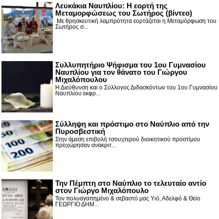
Λευκάκια Ναυπλίου: Η εορτή της
Μεταμορφώσεως του Σωτήρος (βίντεο)
Με θρησκευτική λαμπρότητα εορτάζεται η Μεταμόρφωση του
Σωτήρος σ...
Συλλυπητήριο Ψήφισμα του 1ου Γυμνασίου
Ναυπλίου για τον θάνατο του Γιώργου
Μιχαλόπουλου
Η Διεύθυνση και ο Σύλλογος Διδασκόντων του 1ου Γυμνασίου
Ναυπλίου εκφρ...
Σύλληψη και πρόστιμο στο Ναύπλιο από την
Πυροσβεστική
Στην άμεση επιβολή τσουχτερού διοικητικού προστίμου
προχώρησαν ανακριτ...
Την Πέμπτη στο Ναύπλιο το τελευταίο αντίο
στον Γιώργο Μιχαλόπουλο
Τον πολυαγαπημένο & σεβαστό μας Υιό, Αδελφό & Θείο
ΓΕΩΡΓΙΟ ΔΗΜ...