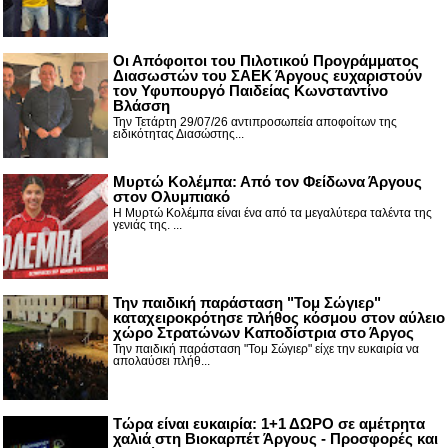
Οι Απόφοιτοι του Πιλοτικού Προγράμματος
Διασωστών του ΣΑΕΚ Άργους ευχαριστούν
τον Υφυπουργό Παιδείας Κωνσταντίνο
Βλάσση
Την Τετάρτη 29/07/26 αντιπροσωπεία αποφοίτων της
ειδικότητας Διασώστης...
Μυρτώ Κολέμπα: Από τον Φείδωνα Άργους
στον Ολυμπιακό
Η Μυρτώ Κολέμπα είναι ένα από τα μεγαλύτερα ταλέντα της
γενιάς της. ...
Την παιδική παράσταση "Τομ Σώγιερ"
καταχειροκρότησε πλήθος κόσμου στον αύλειο
χώρο Στρατώνων Καποδίστρια στο Άργος
Την παιδική παράσταση "Τομ Σώγιερ" είχε την ευκαιρία να
απολαύσει πλήθ...
Τώρα είναι ευκαιρία: 1+1 ΔΩΡΟ σε αμέτρητα
χαλιά στη Βιοκαρπέτ Άργους - Προσφορές και