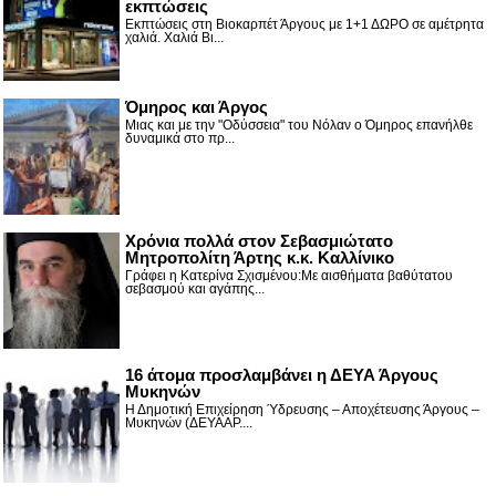
εκπτώσεις
Εκπτώσεις στη Βιοκαρπέτ Άργους με 1+1 ΔΩΡΟ σε αμέτρητα
χαλιά. Χαλιά Βι...
Όμηρος και Άργος
Μιας και με την "Οδύσσεια" του Νόλαν ο Όμηρος επανήλθε
δυναμικά στο πρ...
Χρόνια πολλά στον Σεβασμιώτατο
Μητροπολίτη Άρτης κ.κ. Καλλίνικο
Γράφει η Κατερίνα Σχισμένου:Με αισθήματα βαθύτατου
σεβασμού και αγάπης...
16 άτομα προσλαμβάνει η ΔΕΥΑ Άργους
Μυκηνών
Η Δημοτική Επιχείρηση Ύδρευσης – Αποχέτευσης Άργους –
Μυκηνών (ΔΕΥΑΑΡ....