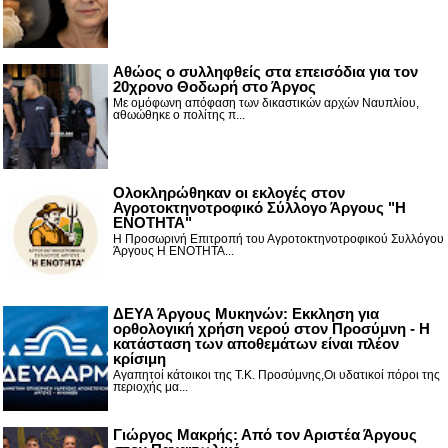
Αθώος ο συλληφθείς στα επεισόδια για τον
20χρονο Θοδωρή στο Άργος
Με ομόφωνη απόφαση των δικαστικών αρχών Ναυπλίου,
αθωώθηκε ο πολίτης π...
Ολοκληρώθηκαν οι εκλογές στον
Αγροτοκτηνοτροφικό Σύλλογο Άργους "Η
ΕΝΟΤΗΤΑ"
Η Προσωρινή Επιτροπή του Αγροτοκτηνοτροφικού Συλλόγου
Άργους Η ΕΝΟΤΗΤΑ...
ΔΕΥΑ Άργους Μυκηνών: Εκκληση για
ορθολογική χρήση νερού στον Προσύμνη - Η
κατάσταση των αποθεμάτων είναι πλέον
κρίσιμη
Αγαπητοί κάτοικοι της Τ.Κ. Προσύμνης,Οι υδατικοί πόροι της
περιοχής μα...
Γιώργος Μακρής: Από τον Αριστέα Άργους