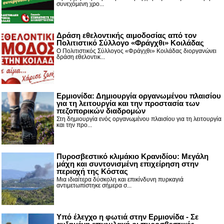
συνεχόμενη χρο...
Δράση εθελοντικής αιμοδοσίας από τον
Πολιτιστικό Σύλλογο «Φράγχθι» Κοιλάδας
Ο Πολιτιστικός Σύλλογος «Φράγχθι» Κοιλάδας διοργανώνει
δράση εθελοντικ...
Ερμιονίδα: Δημιουργία οργανωμένου πλαισίου
για τη λειτουργία και την προστασία των
πεζοπορικών διαδρομών
Στη δημιουργία ενός οργανωμένου πλαισίου για τη λειτουργία
και την προ...
Πυροσβεστικό κλιμάκιο Κρανιδίου: Μεγάλη
μάχη και συντονισμένη επιχείρηση στην
περιοχή της Κόστας
Μια ιδιαίτερα δύσκολη και επικίνδυνη πυρκαγιά
αντιμετωπίστηκε σήμερα σ...
Υπό έλεγχο η φωτιά στην Ερμιονίδα - Σε