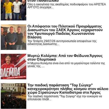
στον Παναιτωλικό
Όλη η οικογένεια της ακαδημίας ποδοσφαίρου του ΑΡΙΣΤΕΑ
ΑΡΓΟΥΣ συγχαίρε...
Οι Απόφοιτοι του Πιλοτικού Προγράμματος
Διασωστών του ΣΑΕΚ Άργους ευχαριστούν
τον Υφυπουργό Παιδείας Κωνσταντίνο
Βλάσση
Την Τετάρτη 29/07/26 αντιπροσωπεία αποφοίτων της
ειδικότητας Διασώστης...
Μυρτώ Κολέμπα: Από τον Φείδωνα Άργους
στον Ολυμπιακό
Η Μυρτώ Κολέμπα είναι ένα από τα μεγαλύτερα ταλέντα της
γενιάς της. ...
Την παιδική παράσταση "Τομ Σώγιερ"
καταχειροκρότησε πλήθος κόσμου στον αύλειο
χώρο Στρατώνων Καποδίστρια στο Άργος
Την παιδική παράσταση "Τομ Σώγιερ" είχε την ευκαιρία να
απολαύσει πλήθ...