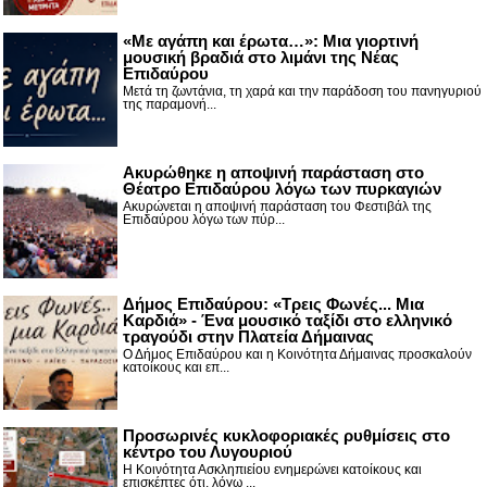
«Με αγάπη και έρωτα…»: Μια γιορτινή
μουσική βραδιά στο λιμάνι της Νέας
Επιδαύρου
Μετά τη ζωντάνια, τη χαρά και την παράδοση του πανηγυριού
της παραμονή...
Ακυρώθηκε η αποψινή παράσταση στο
Θέατρο Επιδαύρου λόγω των πυρκαγιών
Ακυρώνεται η αποψινή παράσταση του Φεστιβάλ της
Επιδαύρου λόγω των πύρ...
Δήμος Επιδαύρου: «Τρεις Φωνές... Μια
Καρδιά» - Ένα μουσικό ταξίδι στο ελληνικό
τραγούδι στην Πλατεία Δήμαινας
Ο Δήμος Επιδαύρου και η Κοινότητα Δήμαινας προσκαλούν
κατοίκους και επ...
Προσωρινές κυκλοφοριακές ρυθμίσεις στο
κέντρο του Λυγουριού
Η Κοινότητα Ασκληπιείου ενημερώνει κατοίκους και
επισκέπτες ότι, λόγω ...