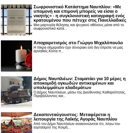
Σωφρονιστικό Κατάστημα Ναυπλίου: «Με
υπομονή και επιμονή μπορείς να είσαι ο
νικητής» - η συγκλονιστική καταγραφή ενός
κρατουμένου που πέτυχε στις Πανελλαδικές
Μια μαρτυρία θέλησης και ψυχικού σθένους μέσα από το
σωφρονιστικό κατά...
Αποχαιρετισμός στο Γιώργο Μιχαλόπουλο
Η πίκρα σήμεραδεν έχει σύνορακι εσύ δεν έπρεπε να μας
αρνηθείς.Κοίτα π...
Δήμος Ναυπλιέων: Σταματάει για 10 μέρες η
αποκομιδή ογκωδών αντικειμένων και
υπολειμμάτων κλαδεμάτων
Ο Δήμος Ναυπλιέων, μέσω της Διεύθυνσης Καθαριότητας,
Περιβάλλοντος και...
Δεκαπενταύγουστος: Μεταφέρεται η
λειτουργία της Λαϊκής Αγοράς Ναυπλίου
Από τον Δήμο Ναυπλιέων ανακοινώνεται ότι, λόγω του
εορτασμού της Κοιμή...