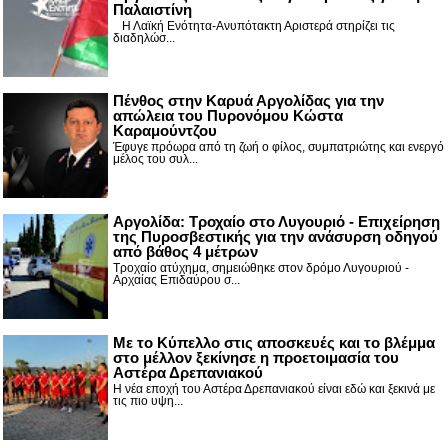
Παλαιστίνη
Η Λαϊκή Ενότητα-Ανυπότακτη Αριστερά στηρίζει τις
διαδηλώσ...
Πένθος στην Καρυά Αργολίδας για την
απώλεια του Πυρονόμου Κώστα
Καραμούντζου
Έφυγε πρόωρα από τη ζωή ο φίλος, συμπατριώτης και ενεργό
μέλος του συλ...
Αργολίδα: Τροχαίο στο Λυγουριό - Επιχείρηση
της Πυροσβεστικής για την ανάσυρση οδηγού
από βάθος 4 μέτρων
Τροχαίο ατύχημα, σημειώθηκε στον δρόμο Λυγουριού -
Αρχαίας Επιδαύρου σ...
Με το Κύπελλο στις αποσκευές και το βλέμμα
στο μέλλον ξεκίνησε η προετοιμασία του
Αστέρα Δρεπανιακού
Η νέα εποχή του Αστέρα Δρεπανιακού είναι εδώ και ξεκινά με
τις πιο υψη...